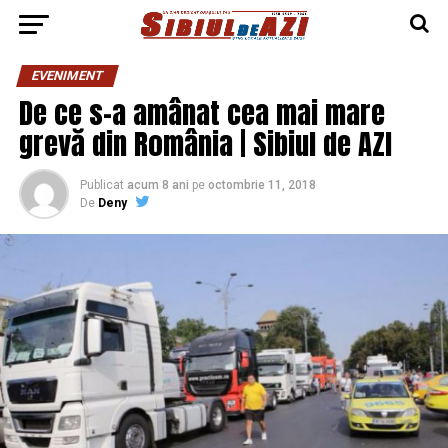
EVENIMENT
De ce s-a amânat cea mai mare
grevă din România | Sibiul de AZI
Publicat
acum 8 ani
pe
octombrie 11, 2018
De
Deny