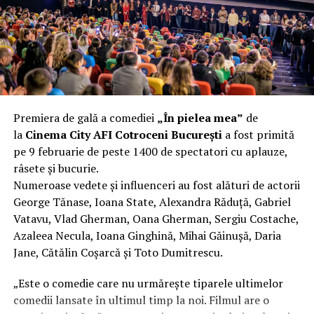
fier vechi a doua zi. Asta ca să fie clar de la început: nu
vorbim despre preferințe estetice, ci despre
funcționalitate reală.
Aluminiul, pe scurt: ușor,
rezistent la coroziune, dar cu
Premiera de gală a comediei
„În pielea mea”
de
nuanțe
la
Cinema City AFI Cotroceni București
a fost primită
pe 9 februarie de peste 1400 de spectatori cu aplauze,
Aluminiul e materialul care apare primul în conversație
râsete și bucurie.
când cineva caută un pavilion ușor. Și pe bună dreptate.
Numeroase vedete și influenceri au fost alături de actorii
Densitatea aluminiului e de aproximativ 2,7 g/cm³, față
George Tănase, Ioana State, Alexandra Răduță, Gabriel
de circa 7,8 g/cm³ pentru oțel. Practic, la un volum
Vatavu, Vlad Gherman, Oana Gherman, Sergiu Costache,
identic, aluminiul cântărește cam o treime din greutatea
Azaleea Necula, Ioana Ginghină, Mihai Găinușă, Daria
oțelului. Pentru oricine transportă, montează și
Jane, Cătălin Coșarcă și Toto Dumitrescu.
demontează frecvent o structură, diferența asta se
simte enorm.
„Este o comedie care nu urmărește tiparele ultimelor
comedii lansate în ultimul timp la noi. Filmul are o
Un alt avantaj greu de ignorat e rezistența naturală la