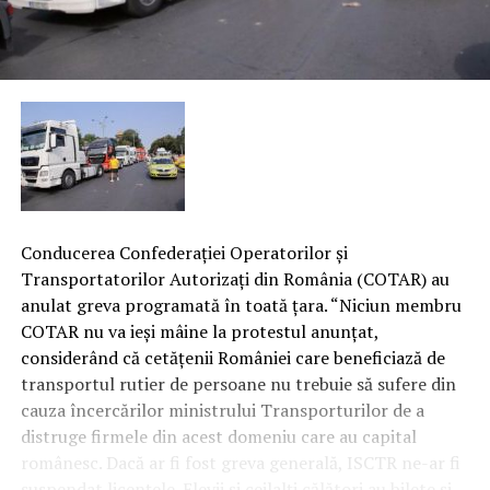
Conducerea Confederaţiei Operatorilor şi
Transportatorilor Autorizaţi din România (COTAR) au
anulat greva programată în toată ţara. “Niciun membru
COTAR nu va ieşi mâine la protestul anunţat,
considerând că cetăţenii României care beneficiază de
transportul rutier de persoane nu trebuie să sufere din
cauza încercărilor ministrului Transporturilor de a
distruge firmele din acest domeniu care au capital
românesc. Dacă ar fi fost greva generală, ISCTR ne-ar fi
suspendat licenţele.
Elevii şi ceilalţi călători au bilete şi