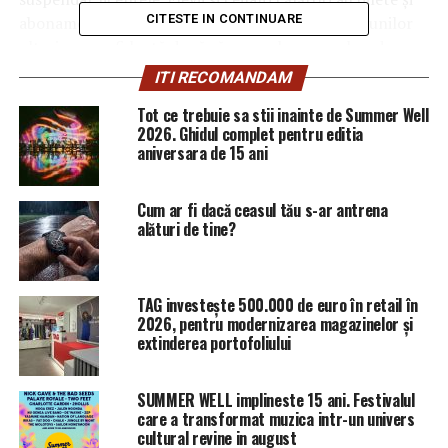
CITESTE IN CONTINUARE
abonamente. Decizia referitoare la stabilirea acţiunilor
ulterioare va fi luată după răspunsul pe care-l va da
premierul Viorica Dăncilă”, ne-a declarat Vasile
ITI RECOMANDAM
Ștefănescu, preşedinte COTAR.
Tot ce trebuie sa stii inainte de Summer Well
2026. Ghidul complet pentru editia
Potrivit acestuia, un eventual protest se anunţă înainte
aniversara de 15 ani
cu 10 zile, „astfel încât să nu deranjăm cetăţenii şi pe cei
care plătesc abonamente şi bilete”. „Oamenii nu vor
Cum ar fi dacă ceasul tău s-ar antrena
înţelege, dacă noi oprim transportul mâine, că există un
alături de tine?
ministru care vrea să distrugă transportul de persoane
cu capital românesc”, ne-a precizat Vasile Ștefănescu.
Nemulţumirile au pornit de la iniţiativa ministrului
TAG investește 500.000 de euro în retail în
2026, pentru modernizarea magazinelor și
Transporturilor, Lucian Șova, care vrea, prin proietul de
extinderea portofoliului
Ordin de ministru pentru modificarea regulilor de
atribuire a licenţelor de transport rutier de persoane, să
schimbe regulile jocului în timpul jocului.
SUMMER WELL implineste 15 ani. Festivalul
care a transformat muzica intr-un univers
cultural revine in august