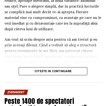
reduce, aproape inevitabil, la două variante: aluminiu
sau oțel. Pare o alegere simplă, dar în practică lucrurile
se complică mai mult decât te-ai aștepta. Fiecare
material vine cu compromisuri, cu avantaje pe care nu le
vezi imediat și cu dezavantaje care ies la suprafață abia
după câteva luni de utilizare.
Am vrut să scriu despre asta pentru că am trecut și eu
prin aceeași dilemă. Când a trebuit să aleg o structură
pentru evenimente în aer liber, am petrecut câteva
săptămâni bune citind specificații, comparând prețuri,
vorbind cu furnizori. Ce am descoperit e că răspunsul
„corect” depinde mult de context, de cât de des muți
CITESTE IN CONTINUARE
pavilionul și de ce condiții meteo ai de înfruntat.
De ce contează alegerea
EVENIMENT
materialului mai mult decât
Peste 1400 de spectatori
crezi