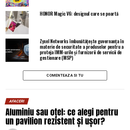
HONOR Magic V6: designul care se poartă
ARTICOLE PE ACEIASI TEMA:
PRIMA
URMATORUL
FOTO Țeapa asta a revenit în forță și Poliția nu are ce
face! Mii de familii de români au fost distruse din cauza
Zyxel Networks îmbunătățește guvernanța în
ei | Sibiul de AZI
materie de securitate a produselor pentru a
proteja IMM-urile și furnizorii de servicii de
NU RATATI
Grafice. Ce a promis PSD și ce a realizat. Strategul
gestionare (MSP)
economic al partidului spune totul, pe șleau | Sibiul de
AZI
COMENTEAZA SI TU
AFACERI
Aluminiu sau oțel: ce alegi pentru
un pavilion rezistent și ușor?