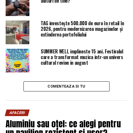
alături de tine?
TAG investește 500.000 de euro în retail în
2026, pentru modernizarea magazinelor și
extinderea portofoliului
SUMMER WELL implineste 15 ani. Festivalul
care a transformat muzica intr-un univers
cultural revine in august
COMENTEAZA SI TU
AFACERI
Aluminiu sau oțel: ce alegi pentru
un pavilion rezistent și ușor?