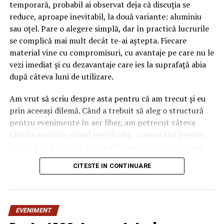
temporară, probabil ai observat deja că discuția se
reduce, aproape inevitabil, la două variante: aluminiu
sau oțel. Pare o alegere simplă, dar în practică lucrurile
se complică mai mult decât te-ai aștepta. Fiecare
material vine cu compromisuri, cu avantaje pe care nu le
vezi imediat și cu dezavantaje care ies la suprafață abia
după câteva luni de utilizare.
Am vrut să scriu despre asta pentru că am trecut și eu
prin aceeași dilemă. Când a trebuit să aleg o structură
pentru evenimente în aer liber, am petrecut câteva
săptămâni bune citind specificații, comparând prețuri,
vorbind cu furnizori. Ce am descoperit e că răspunsul
„corect” depinde mult de context, de cât de des muți
CITESTE IN CONTINUARE
pavilionul și de ce condiții meteo ai de înfruntat.
De ce contează alegerea
EVENIMENT
materialului mai mult decât