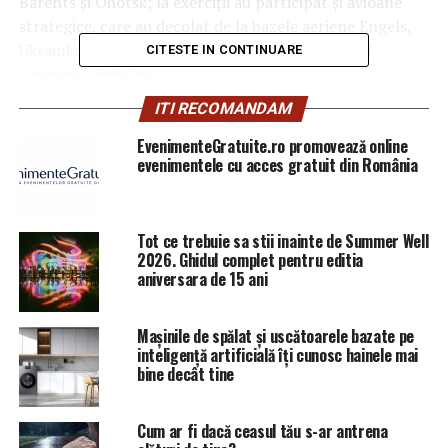
Barents şi Ohotsk; la exerciţii au participat şi avioane
strategice, care au decolat de la bazele aeriene Engels,
Ukrainka şi Şaikovka”, transmite Ministerul rus al
CITESTE IN CONTINUARE
Apărării. Mediafax
ITI RECOMANDAM
ARTICOLE PE ACEIASI TEMA:
PRIMA
EvenimenteGratuite.ro promovează online
evenimentele cu acces gratuit din România
URMATORUL
EXCLUSIV Primele impozite mărite cu 500%. Regii
asfaltului, pe listă. Şi persoanele fizice sunt vizate |
Sibiul de AZI
Tot ce trebuie sa stii inainte de Summer Well
2026. Ghidul complet pentru editia
NU RATATI
Inedit! Concediu pentru cei care care divorțează | Sibiul
aniversara de 15 ani
de AZI
Mașinile de spălat și uscătoarele bazate pe
inteligență artificială îți cunosc hainele mai
bine decât tine
Cum ar fi dacă ceasul tău s-ar antrena