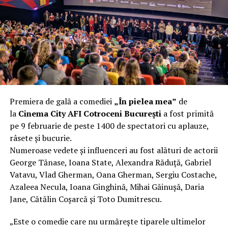
încât nu a mai putut fi pliat. Proprietarul l-a aruncat la
fier vechi a doua zi. Asta ca să fie clar de la început: nu
vorbim despre preferințe estetice, ci despre
funcționalitate reală.
Aluminiul, pe scurt: ușor,
rezistent la coroziune, dar cu
Premiera de gală a comediei
„În pielea mea”
de
nuanțe
la
Cinema City AFI Cotroceni București
a fost primită
pe 9 februarie de peste 1400 de spectatori cu aplauze,
Aluminiul e materialul care apare primul în conversație
râsete și bucurie.
când cineva caută un pavilion ușor. Și pe bună dreptate.
Numeroase vedete și influenceri au fost alături de actorii
Densitatea aluminiului e de aproximativ 2,7 g/cm³, față
George Tănase, Ioana State, Alexandra Răduță, Gabriel
de circa 7,8 g/cm³ pentru oțel. Practic, la un volum
Vatavu, Vlad Gherman, Oana Gherman, Sergiu Costache,
identic, aluminiul cântărește cam o treime din greutatea
Azaleea Necula, Ioana Ginghină, Mihai Găinușă, Daria
oțelului. Pentru oricine transportă, montează și
Jane, Cătălin Coșarcă și Toto Dumitrescu.
demontează frecvent o structură, diferența asta se
simte enorm.
„Este o comedie care nu urmărește tiparele ultimelor