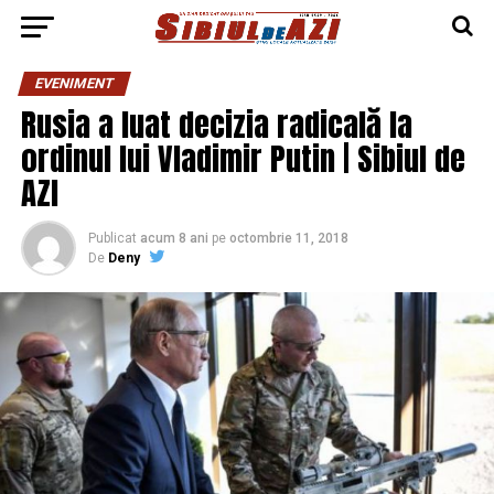
EVENIMENT
Rusia a luat decizia radicală la
ordinul lui Vladimir Putin | Sibiul de
AZI
Publicat
acum 8 ani
pe
octombrie 11, 2018
De
Deny