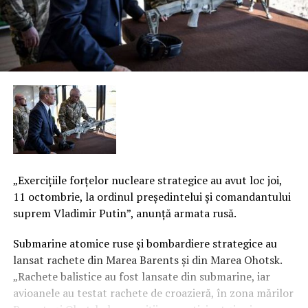
„Exerciţiile forţelor nucleare strategice au avut loc joi,
11 octombrie, la ordinul preşedintelui şi comandantului
suprem Vladimir Putin”, anunţă armata rusă.
Submarine atomice ruse şi bombardiere strategice au
lansat rachete din Marea Barents şi din Marea Ohotsk.
„Rachete balistice au fost lansate din submarine, iar
avioanele au testat rachete de croazieră, în zona mărilor