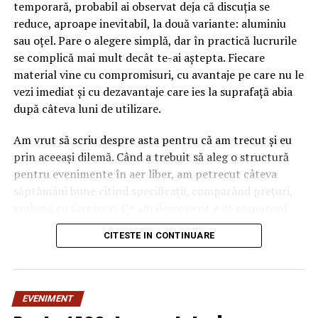
temporară, probabil ai observat deja că discuția se
reduce, aproape inevitabil, la două variante: aluminiu
sau oțel. Pare o alegere simplă, dar în practică lucrurile
se complică mai mult decât te-ai aștepta. Fiecare
material vine cu compromisuri, cu avantaje pe care nu le
vezi imediat și cu dezavantaje care ies la suprafață abia
după câteva luni de utilizare.
Am vrut să scriu despre asta pentru că am trecut și eu
prin aceeași dilemă. Când a trebuit să aleg o structură
pentru evenimente în aer liber, am petrecut câteva
săptămâni bune citind specificații, comparând prețuri,
vorbind cu furnizori. Ce am descoperit e că răspunsul
„corect” depinde mult de context, de cât de des muți
CITESTE IN CONTINUARE
pavilionul și de ce condiții meteo ai de înfruntat.
De ce contează alegerea
EVENIMENT
materialului mai mult decât