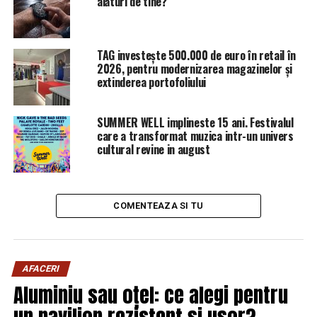
alături de tine?
TAG investește 500.000 de euro în retail în
2026, pentru modernizarea magazinelor și
extinderea portofoliului
SUMMER WELL implineste 15 ani. Festivalul
care a transformat muzica intr-un univers
cultural revine in august
COMENTEAZA SI TU
AFACERI
Aluminiu sau oțel: ce alegi pentru
un pavilion rezistent și ușor?