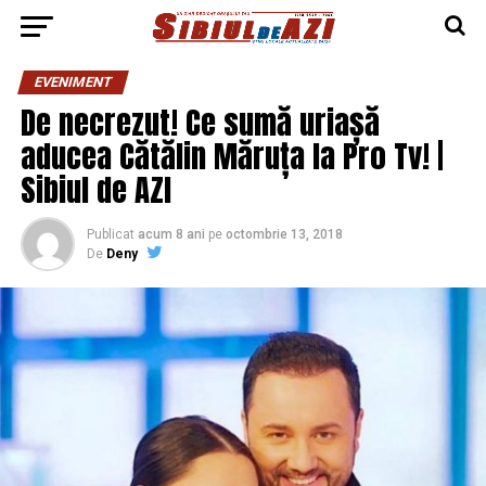
EVENIMENT
De necrezut! Ce sumă uriașă
aducea Cătălin Măruța la Pro Tv! |
Sibiul de AZI
Publicat
acum 8 ani
pe
octombrie 13, 2018
De
Deny