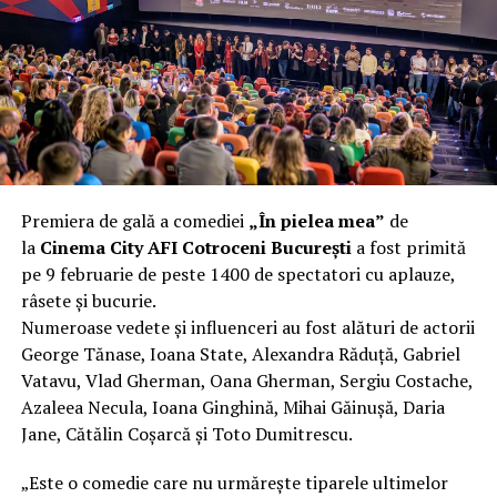
încât nu a mai putut fi pliat. Proprietarul l-a aruncat la
fier vechi a doua zi. Asta ca să fie clar de la început: nu
vorbim despre preferințe estetice, ci despre
funcționalitate reală.
Aluminiul, pe scurt: ușor,
rezistent la coroziune, dar cu
Premiera de gală a comediei
„În pielea mea”
de
nuanțe
la
Cinema City AFI Cotroceni București
a fost primită
pe 9 februarie de peste 1400 de spectatori cu aplauze,
Aluminiul e materialul care apare primul în conversație
râsete și bucurie.
când cineva caută un pavilion ușor. Și pe bună dreptate.
Numeroase vedete și influenceri au fost alături de actorii
Densitatea aluminiului e de aproximativ 2,7 g/cm³, față
George Tănase, Ioana State, Alexandra Răduță, Gabriel
de circa 7,8 g/cm³ pentru oțel. Practic, la un volum
Vatavu, Vlad Gherman, Oana Gherman, Sergiu Costache,
identic, aluminiul cântărește cam o treime din greutatea
Azaleea Necula, Ioana Ginghină, Mihai Găinușă, Daria
oțelului. Pentru oricine transportă, montează și
Jane, Cătălin Coșarcă și Toto Dumitrescu.
demontează frecvent o structură, diferența asta se
simte enorm.
„Este o comedie care nu urmărește tiparele ultimelor