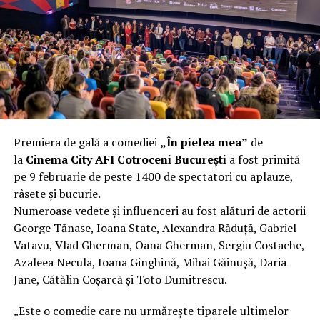
încât nu a mai putut fi pliat. Proprietarul l-a aruncat la
fier vechi a doua zi. Asta ca să fie clar de la început: nu
vorbim despre preferințe estetice, ci despre
funcționalitate reală.
Aluminiul, pe scurt: ușor,
rezistent la coroziune, dar cu
Premiera de gală a comediei
„În pielea mea”
de
nuanțe
la
Cinema City AFI Cotroceni București
a fost primită
pe 9 februarie de peste 1400 de spectatori cu aplauze,
Aluminiul e materialul care apare primul în conversație
râsete și bucurie.
când cineva caută un pavilion ușor. Și pe bună dreptate.
Numeroase vedete și influenceri au fost alături de actorii
Densitatea aluminiului e de aproximativ 2,7 g/cm³, față
George Tănase, Ioana State, Alexandra Răduță, Gabriel
de circa 7,8 g/cm³ pentru oțel. Practic, la un volum
Vatavu, Vlad Gherman, Oana Gherman, Sergiu Costache,
identic, aluminiul cântărește cam o treime din greutatea
Azaleea Necula, Ioana Ginghină, Mihai Găinușă, Daria
oțelului. Pentru oricine transportă, montează și
Jane, Cătălin Coșarcă și Toto Dumitrescu.
demontează frecvent o structură, diferența asta se
simte enorm.
„Este o comedie care nu urmărește tiparele ultimelor