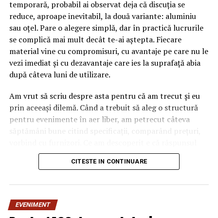
temporară, probabil ai observat deja că discuția se
NU RATATI
Ingrid Mocanu dă de pământ cu Tudorel Toader! "Vai de
reduce, aproape inevitabil, la două variante: aluminiu
capul nostru!" – ce înseamnă de fapt modificările
sau oțel. Pare o alegere simplă, dar în practică lucrurile
propuse de ministru la legule justiției | Sibiul de AZI
se complică mai mult decât te-ai aștepta. Fiecare
material vine cu compromisuri, cu avantaje pe care nu le
vezi imediat și cu dezavantaje care ies la suprafață abia
după câteva luni de utilizare.
Am vrut să scriu despre asta pentru că am trecut și eu
prin aceeași dilemă. Când a trebuit să aleg o structură
pentru evenimente în aer liber, am petrecut câteva
săptămâni bune citind specificații, comparând prețuri,
vorbind cu furnizori. Ce am descoperit e că răspunsul
„corect” depinde mult de context, de cât de des muți
CITESTE IN CONTINUARE
pavilionul și de ce condiții meteo ai de înfruntat.
De ce contează alegerea
EVENIMENT
materialului mai mult decât