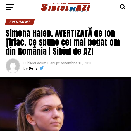
EVENIMENT
Simona Halep, AVERTIZATĂ de Ion
Țiriac. Ce spune cel mai bogat om
din România | Sibiul de AZI
Publicat
acum 8 ani
pe
octombrie 13, 2018
De
Deny