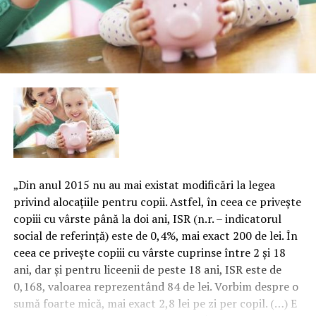
„Din anul 2015 nu au mai existat modificări la legea
privind alocaţiile pentru copii. Astfel, în ceea ce priveşte
copiii cu vârste până la doi ani, ISR (n.r. – indicatorul
social de referinţă) este de 0,4%, mai exact 200 de lei. În
ceea ce priveşte copiii cu vârste cuprinse între 2 şi 18
ani, dar şi pentru liceenii de peste 18 ani, ISR este de
0,168, valoarea reprezentând 84 de lei. Vorbim despre o
sumă foarte mică, mai exact 2,8 lei pe zi per copil. (…) E