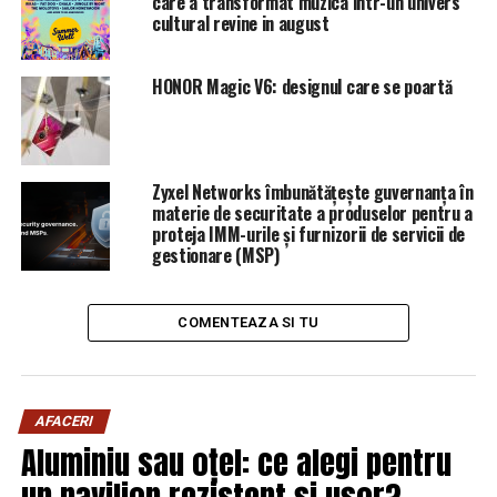
Victor Ponta lovește puternic în Lia Olguța Vasilescu!
care a transformat muzica intr-un univers
Adevăruri ascunse despre legea pensiilor | Sibiul de AZI
cultural revine in august
HONOR Magic V6: designul care se poartă
Zyxel Networks îmbunătățește guvernanța în
materie de securitate a produselor pentru a
proteja IMM-urile și furnizorii de servicii de
gestionare (MSP)
COMENTEAZA SI TU
AFACERI
Aluminiu sau oțel: ce alegi pentru
un pavilion rezistent și ușor?