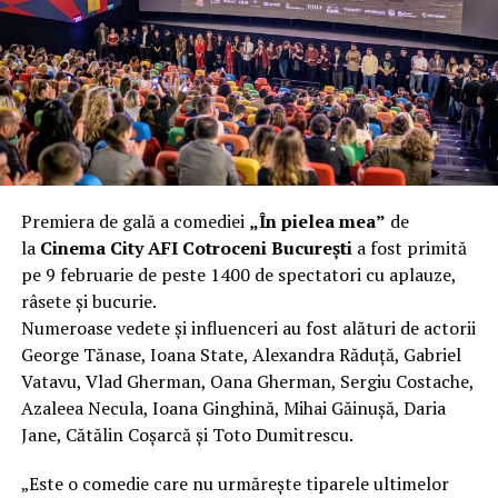
încât nu a mai putut fi pliat. Proprietarul l-a aruncat la
fier vechi a doua zi. Asta ca să fie clar de la început: nu
vorbim despre preferințe estetice, ci despre
funcționalitate reală.
Aluminiul, pe scurt: ușor,
rezistent la coroziune, dar cu
Premiera de gală a comediei
„În pielea mea”
de
nuanțe
la
Cinema City AFI Cotroceni București
a fost primită
pe 9 februarie de peste 1400 de spectatori cu aplauze,
Aluminiul e materialul care apare primul în conversație
râsete și bucurie.
când cineva caută un pavilion ușor. Și pe bună dreptate.
Numeroase vedete și influenceri au fost alături de actorii
Densitatea aluminiului e de aproximativ 2,7 g/cm³, față
George Tănase, Ioana State, Alexandra Răduță, Gabriel
de circa 7,8 g/cm³ pentru oțel. Practic, la un volum
Vatavu, Vlad Gherman, Oana Gherman, Sergiu Costache,
identic, aluminiul cântărește cam o treime din greutatea
Azaleea Necula, Ioana Ginghină, Mihai Găinușă, Daria
oțelului. Pentru oricine transportă, montează și
Jane, Cătălin Coșarcă și Toto Dumitrescu.
demontează frecvent o structură, diferența asta se
simte enorm.
„Este o comedie care nu urmărește tiparele ultimelor