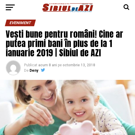
EVENIMENT
Vești bune pentru români! Cine ar
putea primi bani în plus de la 1
ianuarie 2019 | Sibiul de AZI
Publicat
acum 8 ani
pe
octombrie 13, 2018
De
Deny