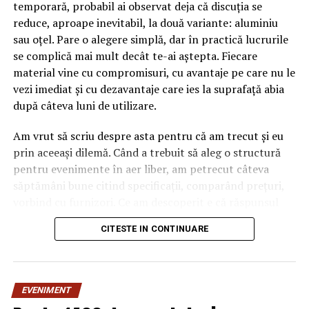
temporară, probabil ai observat deja că discuția se
reduce, aproape inevitabil, la două variante: aluminiu
sau oțel. Pare o alegere simplă, dar în practică lucrurile
se complică mai mult decât te-ai aștepta. Fiecare
material vine cu compromisuri, cu avantaje pe care nu le
vezi imediat și cu dezavantaje care ies la suprafață abia
după câteva luni de utilizare.
Am vrut să scriu despre asta pentru că am trecut și eu
prin aceeași dilemă. Când a trebuit să aleg o structură
pentru evenimente în aer liber, am petrecut câteva
săptămâni bune citind specificații, comparând prețuri,
vorbind cu furnizori. Ce am descoperit e că răspunsul
„corect” depinde mult de context, de cât de des muți
CITESTE IN CONTINUARE
pavilionul și de ce condiții meteo ai de înfruntat.
De ce contează alegerea
EVENIMENT
materialului mai mult decât