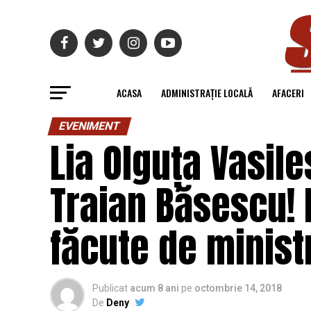
ACASA
ADMINISTRAȚIE LOCALĂ
AFACERI
EVENIMENT
Lia Olguța Vasile
Traian Băsescu! 
făcute de ministr
Publicat
acum 8 ani
pe
octombrie 14, 2018
De
Deny