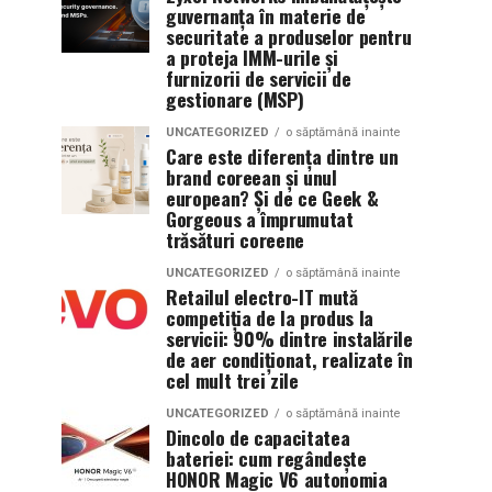
guvernanța în materie de
securitate a produselor pentru
a proteja IMM-urile și
furnizorii de servicii de
gestionare (MSP)
UNCATEGORIZED
o săptămână inainte
Care este diferența dintre un
brand coreean și unul
european? Și de ce Geek &
Gorgeous a împrumutat
trăsături coreene
UNCATEGORIZED
o săptămână inainte
Retailul electro-IT mută
competiția de la produs la
servicii: 90% dintre instalările
de aer condiționat, realizate în
cel mult trei zile
UNCATEGORIZED
o săptămână inainte
Dincolo de capacitatea
bateriei: cum regândește
HONOR Magic V6 autonomia