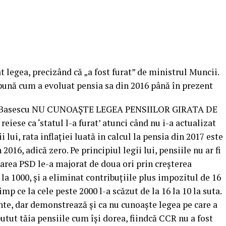
at legea, precizând că „a fost furat” de ministrul Muncii.
pună cum a evoluat pensia sa din 2016 până în prezent
ian Basescu NU CUNOAȘTE LEGEA PENSIILOR GIRATA DE
reiese ca ‘statul l-a furat’ atunci când nu i-a actualizat
ii lui, rata inflaţiei luată in calcul la pensia din 2017 este
 2016, adică zero.
Pe principiul legii lui, pensiile nu ar fi
narea PSD le-a majorat de doua ori prin creşterea
7 la 1000, şi a eliminat contribuţiile plus impozitul de 16
timp ce la cele peste 2000 l-a scăzut de la 16 la 10 la suta.
te, dar demonstrează şi ca nu cunoaşte legea pe care a
putut tăia pensiile cum îşi dorea, fiindcă CCR nu a fost