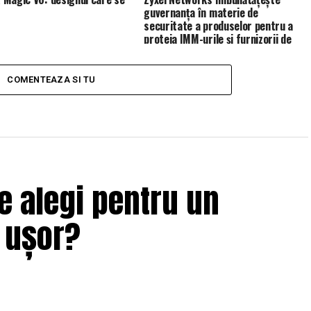
guvernanța în materie de
securitate a produselor pentru a
proteja IMM-urile și furnizorii de
servicii de gestionare (MSP)
COMENTEAZA SI TU
e alegi pentru un
i ușor?