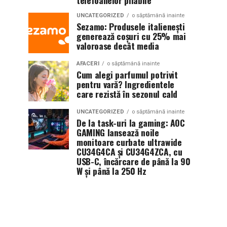
telefoanelor pliabile
UNCATEGORIZED
o săptămână inainte
Sezamo: Produsele italienești
generează coșuri cu 25% mai
valoroase decât media
AFACERI
o săptămână inainte
Cum alegi parfumul potrivit
pentru vară? Ingredientele
care rezistă în sezonul cald
UNCATEGORIZED
o săptămână inainte
De la task-uri la gaming: AOC
GAMING lansează noile
monitoare curbate ultrawide
CU34G4CA și CU34G4ZCA, cu
USB-C, încărcare de până la 90
W și până la 250 Hz