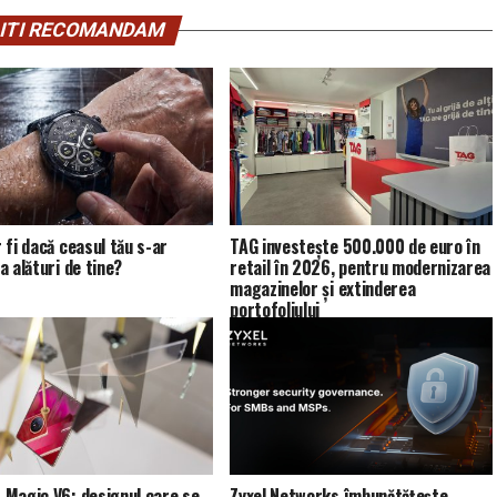
ITI RECOMANDAM
 fi dacă ceasul tău s-ar
TAG investește 500.000 de euro în
a alături de tine?
retail în 2026, pentru modernizarea
magazinelor și extinderea
portofoliului
Magic V6: designul care se
Zyxel Networks îmbunătățește