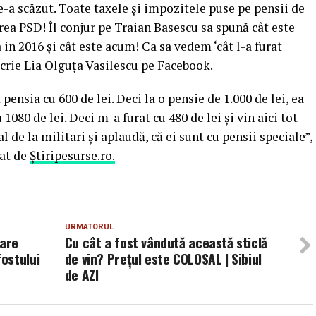
le-a scăzut. Toate taxele şi impozitele puse pe pensii de
ea PSD! Îl conjur pe Traian Basescu sa spună cât este
 in 2016 şi cât este acum! Ca sa vedem ‘cât l-a furat
scrie Lia Olguţa Vasilescu pe Facebook.
ensia cu 600 de lei. Deci la o pensie de 1.000 de lei, ea
 1080 de lei. Deci m-a furat cu 480 de lei şi vin aici tot
l de la militari şi aplaudă, că ei sunt cu pensii speciale”,
tat de
Știripesurse.ro.
URMATORUL
Care
Cu cât a fost vândută această sticlă
ostului
de vin? Prețul este COLOSAL | Sibiul
de AZI