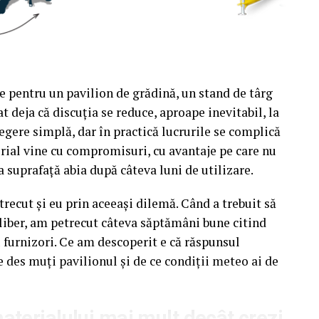
e pentru un pavilion de grădină, un stand de târg
t deja că discuția se reduce, aproape inevitabil, la
egere simplă, dar în practică lucrurile se complică
rial vine cu compromisuri, cu avantaje pe care nu
a suprafață abia după câteva luni de utilizare.
recut și eu prin aceeași dilemă. Când a trebuit să
liber, am petrecut câteva săptămâni bune citind
u furnizori. Ce am descoperit e că răspunsul
e des muți pavilionul și de ce condiții meteo ai de
terialului mai mult decât crezi