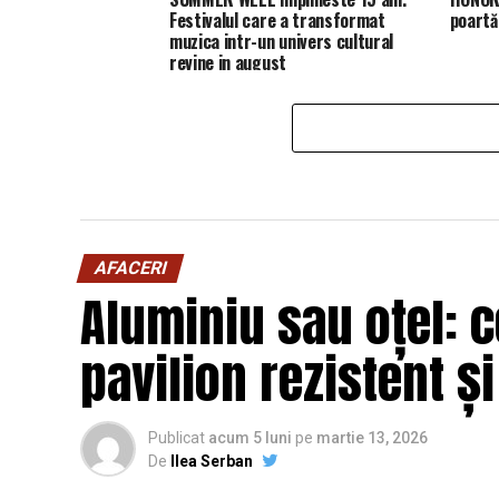
Festivalul care a transformat
poartă
muzica intr-un univers cultural
revine in august
AFACERI
Aluminiu sau oțel: c
pavilion rezistent ș
Publicat
acum 5 luni
pe
martie 13, 2026
De
Ilea Serban