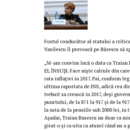
Fostul conducător al statului a critic
Vasilescu îl provoacă pe Băsescu să s
„M-am convins încă o data ca Tra
EL ÎNSUȘI. Face nişte calcule din care 
rata inflaţiei in 2017. Pai, conform leg
ultima raportata de INS, adică cea din
trebuit sa crească in 2017, deşi guver
punctului, de la 871 la 917 şi de la 91
la suta de la pensiile sub 2000 lei, in 
Aşadar, Traian Basescu nu doar ca min
girat-o şi ca uita ca atunci când nu a 