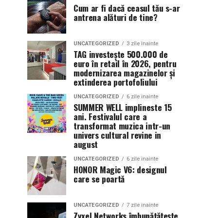
Cum ar fi dacă ceasul tău s-ar
antrena alături de tine?
UNCATEGORIZED
3 zile inainte
TAG investește 500.000 de
euro în retail în 2026, pentru
modernizarea magazinelor și
extinderea portofoliului
UNCATEGORIZED
6 zile inainte
SUMMER WELL implineste 15
ani. Festivalul care a
transformat muzica intr-un
univers cultural revine in
august
UNCATEGORIZED
6 zile inainte
HONOR Magic V6: designul
care se poartă
UNCATEGORIZED
7 zile inainte
Zyxel Networks îmbunătățește