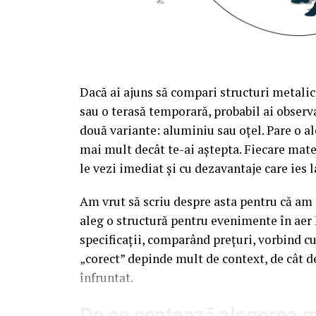
Dacă ai ajuns să compari structuri metalic
sau o terasă temporară, probabil ai observa
două variante: aluminiu sau oțel. Pare o al
mai mult decât te-ai aștepta. Fiecare mate
le vezi imediat și cu dezavantaje care ies l
Am vrut să scriu despre asta pentru că am t
aleg o structură pentru evenimente în aer 
specificații, comparând prețuri, vorbind c
„corect” depinde mult de context, de cât d
înfruntat.
De ce contează alegerea ma