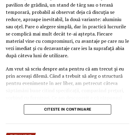
pavilion de grădină, un stand de târg sau o terasă
şansă pe care Liviu Dragnea o mai are pentru a salva de
temporară, probabil ai observat deja că discuția se
la prăbuşire partidul. O remaniere care ar trebui să-l
reduce, aproape inevitabil, la două variante: aluminiu
vizeze mai puţin pe Tudorel Toader, ministru Justiţiei,
sau oțel. Pare o alegere simplă, dar în practică lucrurile
despre care putem avea multe păreri, numai că-i
se complică mai mult decât te-ai aștepta. Fiecare
incompetent nu, şi mai mult pe ministrul Economiei
material vine cu compromisuri, cu avantaje pe care nu le
Dănuţ Andruşcă. Care ar trebui să aducă oameni
vezi imediat și cu dezavantaje care ies la suprafață abia
competenţi în locul oamenilor de paie puşi de baronii
după câteva luni de utilizare.
locali ca răsplată pentru susţinerea din interiorul
partidului.
Am vrut să scriu despre asta pentru că am trecut și eu
prin aceeași dilemă. Când a trebuit să aleg o structură
pentru evenimente în aer liber, am petrecut câteva
Dănuţ Andruşcă este exemplul perfect pentru modul în
săptămâni bune citind specificații, comparând prețuri,
care a fost constituit acest guvern. Un personaj care se
vorbind cu furnizori. Ce am descoperit e că răspunsul
poate lăuda că are mai multe terenuri decât conferinţe
„corect” depinde mult de context, de cât de des muți
CITESTE IN CONTINUARE
de presă sau luări de cuvânt în parlament decide ce se
pavilionul și de ce condiții meteo ai de înfruntat.
întâmplă în economia românească.
De ce contează alegerea
Din 1990 încoace nu am văzut un ministru al Economiei