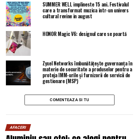
împărţire a funcţiilor după modelul fanariot.
SUMMER WELL implineste 15 ani. Festivalul
Capitulaţiile otomane au fost înlocuite cu tratatul de
care a transformat muzica intr-un univers
cultural revine in august
aderare, iar în loc de Istanbul ne închinăm la Bruxelles,
fiind gălăgioşi, dar atenţi să nu întindem prea mult
coarda independenţei. Pe acelaşi principiu s-a
HONOR Magic V6: designul care se poartă
tranzacţionat şi eşecul referendumului pentru definirea
familiei în Constituţie.
Zyxel Networks îmbunătățește guvernanța în
materie de securitate a produselor pentru a
Aceste lucruri răzbat destul de greu, dar lovitura care i-a
proteja IMM-urile și furnizorii de servicii de
gestionare (MSP)
fost dată lui Adrian Țuţuianu, unul din semnatarii
scrisorii de revoltă, de către Liviu Dragnea s-a întors
împotriva preşedintelui PSD. Pentru că în stilul său
COMENTEAZA SI TU
bombastic şi lăudăros, în înregistrările scurse în presă,
Adrian Țuţuianu a făcut cea mai usturătoare analiză a
guvernării.
AFACERI
Aluminiu sau oțel: ce alegi pentru