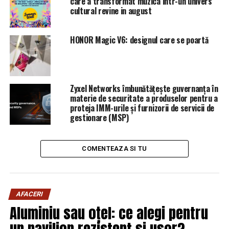
care a transformat muzica intr-un univers
G4Media.ro
vineri, 12 octombrie, şeful APIA a spus că
cultural revine in august
nu ştie despre ce e vorba şi că va verifica situaţia.
HONOR Magic V6: designul care se poartă
Zyxel Networks îmbunătățește guvernanța în
materie de securitate a produselor pentru a
proteja IMM-urile și furnizorii de servicii de
gestionare (MSP)
COMENTEAZA SI TU
AFACERI
Aluminiu sau oțel: ce alegi pentru
un pavilion rezistent și ușor?