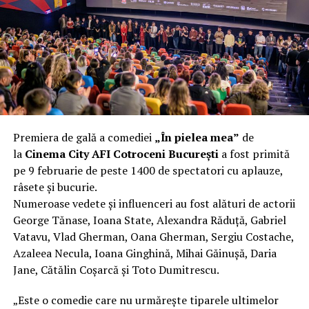
încât nu a mai putut fi pliat. Proprietarul l-a aruncat la
fier vechi a doua zi. Asta ca să fie clar de la început: nu
vorbim despre preferințe estetice, ci despre
funcționalitate reală.
Aluminiul, pe scurt: ușor,
rezistent la coroziune, dar cu
Premiera de gală a comediei
„În pielea mea”
de
nuanțe
la
Cinema City AFI Cotroceni București
a fost primită
pe 9 februarie de peste 1400 de spectatori cu aplauze,
Aluminiul e materialul care apare primul în conversație
râsete și bucurie.
când cineva caută un pavilion ușor. Și pe bună dreptate.
Numeroase vedete și influenceri au fost alături de actorii
Densitatea aluminiului e de aproximativ 2,7 g/cm³, față
George Tănase, Ioana State, Alexandra Răduță, Gabriel
de circa 7,8 g/cm³ pentru oțel. Practic, la un volum
Vatavu, Vlad Gherman, Oana Gherman, Sergiu Costache,
identic, aluminiul cântărește cam o treime din greutatea
Azaleea Necula, Ioana Ginghină, Mihai Găinușă, Daria
oțelului. Pentru oricine transportă, montează și
Jane, Cătălin Coșarcă și Toto Dumitrescu.
demontează frecvent o structură, diferența asta se
simte enorm.
„Este o comedie care nu urmărește tiparele ultimelor