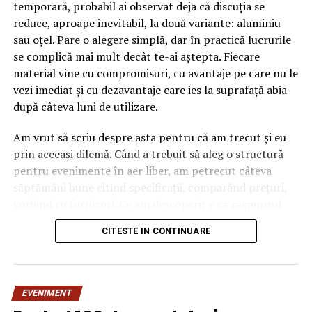
„În noaptea aceasta am autorizat la plată 28,671
temporară, probabil ai observat deja că discuția se
milioane de euro pentru 102.077 fermieri. Azi este prima
reduce, aproape inevitabil, la două variante: aluminiu
zi, sistemul merge în continuare, ordinele de plată
sau oțel. Pare o alegere simplă, dar în practică lucrurile
pleacă către trezorerii şi banii către fermieri. De aici
se complică mai mult decât te-ai aștepta. Fiecare
încolo, până joi, practic în 2-3 zile, banii trebuie să intră
material vine cu compromisuri, cu avantaje pe care nu le
în conturile fermierilor. Am spus că pentru 100.000 şi
vezi imediat și cu dezavantaje care ies la suprafață abia
iată că sunt 102.077 fermieri. Cinste lor bravo nouă”, a
după câteva luni de utilizare.
declarat marţi, pentru AGERPRES, Petre Daea.
Am vrut să scriu despre asta pentru că am trecut și eu
El a precizat că de la 1 noiembrie vor începe plăţile şi la
prin aceeași dilemă. Când a trebuit să aleg o structură
ovine/caprine, iar de la 1 decembrie se va plăti întreaga
pentru evenimente în aer liber, am petrecut câteva
sumă pentru animale.
săptămâni bune citind specificații, comparând prețuri,
vorbind cu furnizori. Ce am descoperit e că răspunsul
„corect” depinde mult de context, de cât de des muți
ARTICOLE PE ACEIASI TEMA:
PRIMA
CITESTE IN CONTINUARE
pavilionul și de ce condiții meteo ai de înfruntat.
URMATORUL
Avem drumuri mai proaste decât Botswana sauTanzania |
De ce contează alegerea
Sibiul de AZI
EVENIMENT
materialului mai mult decât
NU RATATI