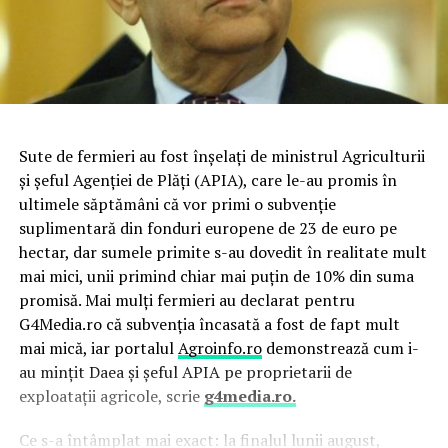
Sute de fermieri au fost înşelaţi de ministrul Agriculturii
şi şeful Agenţiei de Plăţi (APIA), care le-au promis în
ultimele săptămâni că vor primi o subvenţie
suplimentară din fonduri europene de 23 de euro pe
hectar, dar sumele primite s-au dovedit în realitate mult
mai mici, unii primind chiar mai puţin de 10% din suma
promisă. Mai mulţi fermieri au declarat pentru
G4Media.ro că subvenţia încasată a fost de fapt mult
mai mică, iar portalul
Agroinfo.ro
demonstrează cum i-
au minţit Daea şi şeful APIA pe proprietarii de
exploataţii agricole, scrie
g4media.ro.
Ce s-a întâmplat mai exact: la finalul lunii august,