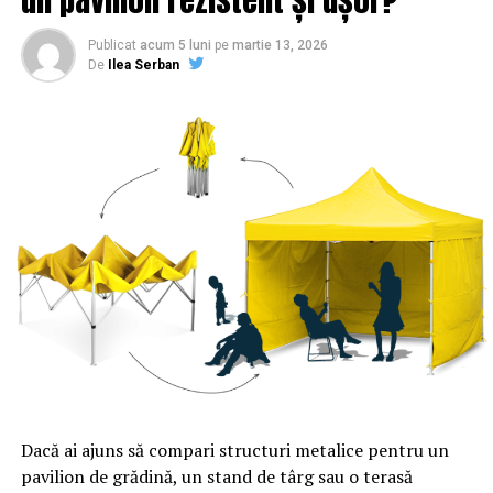
Publicat
acum 5 luni
pe
martie 13, 2026
De
Ilea Serban
Ministrul Agriculturii, Petre Daea, a anunţat că în
noaptea de luni spre marţi a fost autorizată la plată o
sumă de 28,671 milioane de euro pentru 102.077
fermieri, bani care vor intra în două-trei zile în conturile
Dacă ai ajuns să compari structuri metalice pentru un
acestora.
pavilion de grădină, un stand de târg sau o terasă