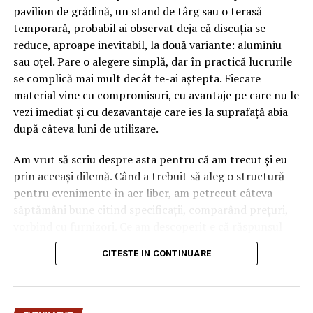
pavilion de grădină, un stand de târg sau o terasă
temporară, probabil ai observat deja că discuția se
reduce, aproape inevitabil, la două variante: aluminiu
sau oțel. Pare o alegere simplă, dar în practică lucrurile
se complică mai mult decât te-ai aștepta. Fiecare
material vine cu compromisuri, cu avantaje pe care nu le
vezi imediat și cu dezavantaje care ies la suprafață abia
după câteva luni de utilizare.
Am vrut să scriu despre asta pentru că am trecut și eu
prin aceeași dilemă. Când a trebuit să aleg o structură
pentru evenimente în aer liber, am petrecut câteva
săptămâni bune citind specificații, comparând prețuri,
vorbind cu furnizori. Ce am descoperit e că răspunsul
„corect” depinde mult de context, de cât de des muți
CITESTE IN CONTINUARE
pavilionul și de ce condiții meteo ai de înfruntat.
De ce contează alegerea