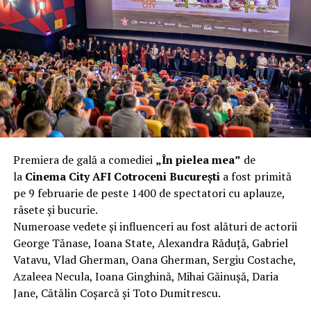
complet după o rafală de vânt care probabil nu depășea
40 km/h. Nu s-a prăbușit, dar s-a deformat atât de tare
încât nu a mai putut fi pliat. Proprietarul l-a aruncat la
fier vechi a doua zi. Asta ca să fie clar de la început: nu
vorbim despre preferințe estetice, ci despre
funcționalitate reală.
Aluminiul, pe scurt: ușor,
rezistent la coroziune, dar cu
Premiera de gală a comediei
„În pielea mea”
de
nuanțe
la
Cinema City AFI Cotroceni București
a fost primită
pe 9 februarie de peste 1400 de spectatori cu aplauze,
Aluminiul e materialul care apare primul în conversație
râsete și bucurie.
când cineva caută un pavilion ușor. Și pe bună dreptate.
Numeroase vedete și influenceri au fost alături de actorii
Densitatea aluminiului e de aproximativ 2,7 g/cm³, față
George Tănase, Ioana State, Alexandra Răduță, Gabriel
de circa 7,8 g/cm³ pentru oțel. Practic, la un volum
Vatavu, Vlad Gherman, Oana Gherman, Sergiu Costache,
identic, aluminiul cântărește cam o treime din greutatea
Azaleea Necula, Ioana Ginghină, Mihai Găinușă, Daria
oțelului. Pentru oricine transportă, montează și
Jane, Cătălin Coșarcă și Toto Dumitrescu.
demontează frecvent o structură, diferența asta se