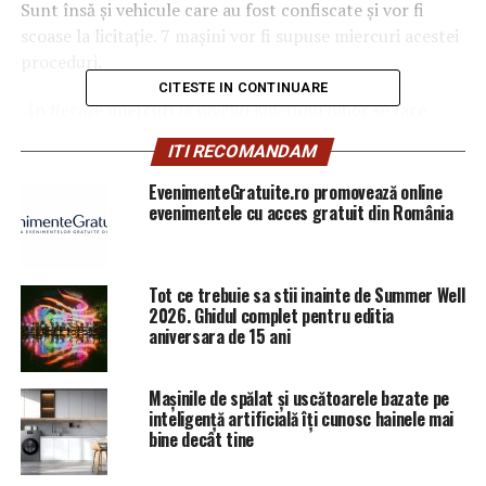
Sunt însă şi vehicule care au fost confiscate şi vor fi
scoase la licitaţie. 7 maşini vor fi supuse miercuri acestei
proceduri.
CITESTE IN CONTINUARE
„În fiecare miercuri la nivelul judeţului Bihor se face
licitaţia la autoturisme, ele se găsesc în vama Borş.
Ce
ITI RECOMANDAM
avem pe stoc acum pornesc de la 1.400 de lei la 18.000
de lei, în funcţie de vechime, de uzură”, susţine Vasile
EvenimenteGratuite.ro promovează online
evenimentele cu acces gratuit din România
Farc, citat de Digi 24.
ARTICOLE PE ACEIASI TEMA:
PRIMA
Tot ce trebuie sa stii inainte de Summer Well
2026. Ghidul complet pentru editia
URMATORUL
Avertismentul DNA după Ordonanța pentru legile justiției
aniversara de 15 ani
| Sibiul de AZI
NU RATATI
Mașinile de spălat și uscătoarele bazate pe
Cum a ajuns Dăncilă europarlamentar. Dacă știam nu
inteligență artificială îți cunosc hainele mai
semnam nimic | Sibiul de AZI
bine decât tine