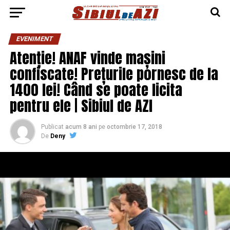
EVENIMENT
Atenție! ANAF vinde mașini
confiscate! Prețurile pornesc de la
1400 lei! Când se poate licita
pentru ele | Sibiul de AZI
Publicat
acum 8 ani
pe
octombrie 17, 2018
De
Deny