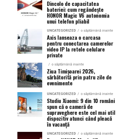
Dincolo de capacitatea
bateriei: cum regândește
HONOR Magic V6 autonomia
unui telefon pliabil
UNCATEGORIZED
o săptămână inainte
Axis lanseaza o carcasa
pentru conectarea camerelor
video IP la retele celulare
private
o săptămână inainte
Ziua Timișoarei 2026,
sărbătorită prin patru zile de
evenimente
UNCATEGORIZED
o săptămână inainte
Studiu Xiaomi: 9 din 10 români
spun că o cameră de
supraveghere este cel mai util
dispozitiv atunci când pleacă
în vacanță
UNCATEGORIZED
o săptămână inainte