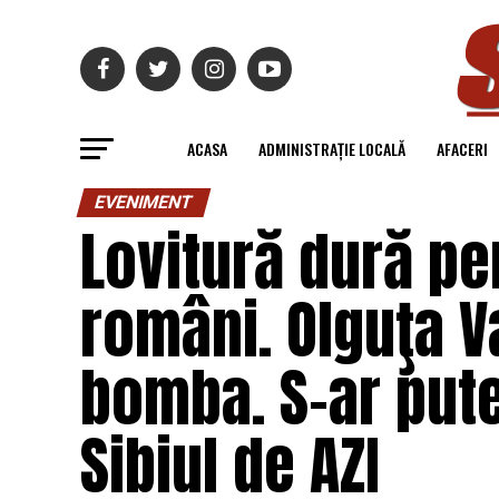
ACASA
ADMINISTRAȚIE LOCALĂ
AFACERI
EVENIMENT
Lovitură dură pe
români. Olguţa V
bomba. S-ar pute
Sibiul de AZI