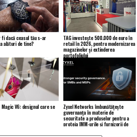
 fi dacă ceasul tău s-ar
TAG investește 500.000 de euro în
a alături de tine?
retail în 2026, pentru modernizarea
magazinelor și extinderea
portofoliului
Magic V6: designul care se
Zyxel Networks îmbunătățește
guvernanța în materie de
securitate a produselor pentru a
proteja IMM-urile și furnizorii de
servicii de gestionare (MSP)