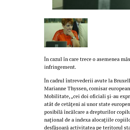
În cazul în care trece o asemenea măsu
infringement.
În cadrul întrevederii avute la Bruxel
Marianne Thyssen, comisar european 
Mobilitate, „cei doi oficiali şi-au ex
atât de cetăţeni ai unor state europe
posibilă încălcare a drepturilor copil
naţional de a indexa alocaţiile copiilo
desfăşoară activitatea pe teritorul st