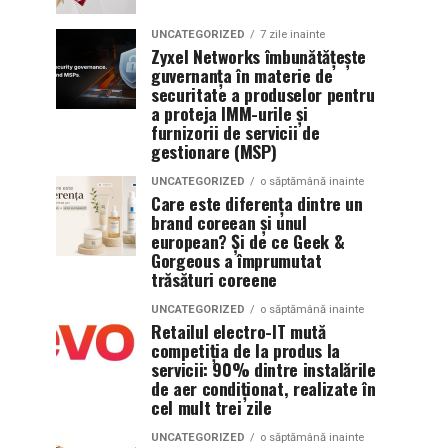
UNCATEGORIZED
7 zile inainte
Zyxel Networks îmbunătățește
guvernanța în materie de
securitate a produselor pentru
a proteja IMM-urile și
furnizorii de servicii de
gestionare (MSP)
UNCATEGORIZED
o săptămână inainte
Care este diferența dintre un
brand coreean și unul
european? Și de ce Geek &
Gorgeous a împrumutat
trăsături coreene
UNCATEGORIZED
o săptămână inainte
Retailul electro-IT mută
competiția de la produs la
servicii: 90% dintre instalările
de aer condiționat, realizate în
cel mult trei zile
UNCATEGORIZED
o săptămână inainte