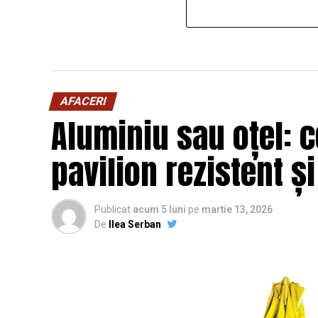
AFACERI
Aluminiu sau oțel: c
pavilion rezistent ș
Publicat
acum 5 luni
pe
martie 13, 2026
De
Ilea Serban