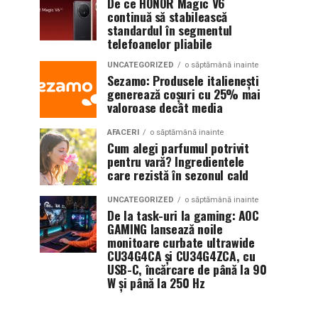
De ce HONOR Magic V6
continuă să stabilească
standardul în segmentul
telefoanelor pliabile
UNCATEGORIZED
o săptămână inainte
Sezamo: Produsele italienești
generează coșuri cu 25% mai
valoroase decât media
AFACERI
o săptămână inainte
Cum alegi parfumul potrivit
pentru vară? Ingredientele
care rezistă în sezonul cald
UNCATEGORIZED
o săptămână inainte
De la task-uri la gaming: AOC
GAMING lansează noile
monitoare curbate ultrawide
CU34G4CA și CU34G4ZCA, cu
USB-C, încărcare de până la 90
W și până la 250 Hz