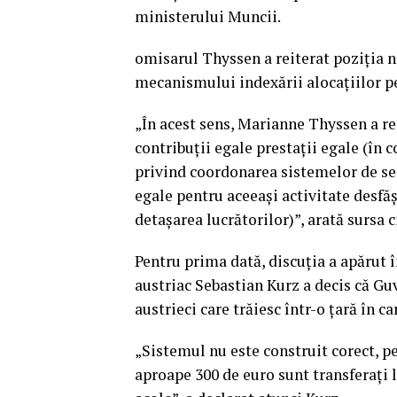
ministerului Muncii.
omisarul Thyssen a reiterat poziţia 
mecanismului indexării alocaţiilor pe
„În acest sens, Marianne Thyssen a re
contribuţii egale prestaţii egale (în
privind coordonarea sistemelor de sec
egale pentru aceeaşi activitate desfăş
detaşarea lucrătorilor)”, arată sursa c
Pentru prima dată, discuţia a apărut î
austriac Sebastian Kurz a decis că Guv
austrieci care trăiesc într-o ţară în ca
„Sistemul nu este construit corect, pe
aproape 300 de euro sunt transferaţi 