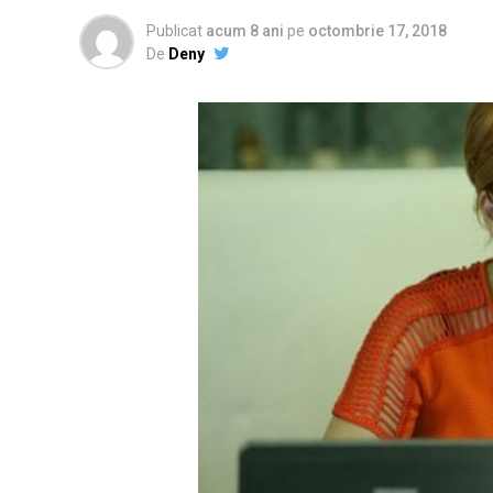
Publicat
acum 8 ani
pe
octombrie 17, 2018
De
Deny