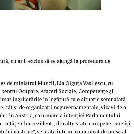
ră, nu ar fi exclus să se ajungă la procedura de
les de ministrul Muncii, Lia Olguţa Vasilescu, cu
pentru Ocupare, Afaceri Sociale, Competenţe şi
primat îngrijorările în legătură cu o situaţie semnalată
ne, cât şi de organizaţii neguvernamentale, vizavi de o
ului în Austria, ca urmare a intenţiei Parlamentului
r cetăţenilor rezidenţi, din alte state europene, care îşi
atului austriac”, se arată într-un comunicat de presă al