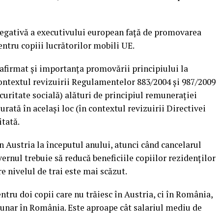
negativă a executivului european faţă de promovarea
ntru copiii lucrătorilor mobili UE.
afirmat şi importanţa promovării principiului la
 contextul revizuirii Regulamentelor 883/2004 şi 987/2009
uritate socială) alături de principiul remuneraţiei
urată în acelaşi loc (în contextul revizuirii Directivei
itată.
n Austria la începutul anului, atunci când cancelarul
ernul trebuie să reducă beneficiile copiilor rezidenţilor
re nivelul de trai este mai scăzut.
ntru doi copii care nu trăiesc în Austria, ci în România,
lunar în România. Este aproape cât salariul mediu de