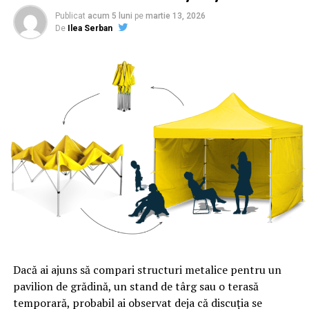
deputatul USR.
Publicat
acum 5 luni
pe
martie 13, 2026
De
Ilea Serban
Comisia juridică a Camerei Deputaţilor a decis, marţi, la
dezbaterea pe proiectul de lege privind combaterea
spălării banilor menţinerea unei dispoziţii contradictorii
celor prevăzute în directiva europeană: acordarea
proprietarilor de acţiuni la purtător un răgaz de 18 luni
să treacă la vedere. De asemenea, o altă decizie a
Comisiei Juridice a fost ca asociaţiile şi fundaţiile să fie
obligate să raporteze instituţiilor statului toţi
beneficiarii.
Nu în ultimul rând, potrivit proiectului de lege băncile
vor fi obligate să raporteze către Oficiul de Spălare a
Banilor orice tranzacţie mai mare de 2.000 de euro
Dacă ai ajuns să compari structuri metalice pentru un
făcută de românii care trimit sau primesc bani din
pavilion de grădină, un stand de târg sau o terasă
străinătate.
temporară, probabil ai observat deja că discuția se