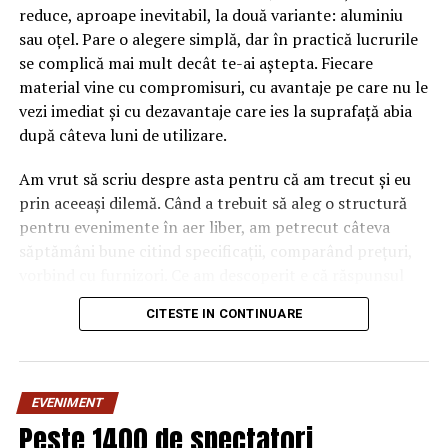
reduce, aproape inevitabil, la două variante: aluminiu
Prevederi noi au fost introduse şi pentru ”persoanele
sau oțel. Pare o alegere simplă, dar în practică lucrurile
expuse public” – care exercită sau au exercitat funcţii de
se complică mai mult decât te-ai aștepta. Fiecare
demnitate publică precum preşedinte, senator, deputat,
material vine cu compromisuri, cu avantaje pe care nu le
ministru, şef de partid, judecător constituţional -,
vezi imediat și cu dezavantaje care ies la suprafață abia
acestea fiind obligate să declarare orice tranzacţie sau
după câteva luni de utilizare.
deschidere de cont bancar.
Am vrut să scriu despre asta pentru că am trecut și eu
Liviu Dragnea a pierdut pe 3 octombrie, pentru prima
prin aceeași dilemă. Când a trebuit să aleg o structură
oară, majoritatea în Camera Deputaţilor cu ocazia
pentru evenimente în aer liber, am petrecut câteva
votului pentru legea offshore. Liderul PSD a reuşit să
săptămâni bune citind specificații, comparând prețuri,
evite în ultimul moment şi validarea la vot a acestei
vorbind cu furnizori. Ce am descoperit e că răspunsul
pierderi în premieră, dându-i printr-o asistentă
„corect” depinde mult de context, de cât de des muți
semnalul lui Florin Iordache, care prezida şedinţa
CITESTE IN CONTINUARE
pavilionul și de ce condiții meteo ai de înfruntat.
Camerei, să retrimită la comisii proiectul legii offshore.
De ce contează alegerea
ARTICOLE PE ACEIASI TEMA:
PRIMA
EVENIMENT
materialului mai mult decât
URMATORUL
Peste 1400 de spectatori
“Lider în producţia şi furnizarea de gaze naturale” |