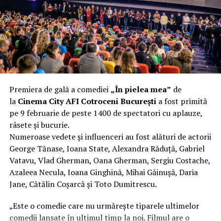
încât nu a mai putut fi pliat. Proprietarul l-a aruncat la
fier vechi a doua zi. Asta ca să fie clar de la început: nu
vorbim despre preferințe estetice, ci despre
funcționalitate reală.
Aluminiul, pe scurt: ușor,
rezistent la coroziune, dar cu
Premiera de gală a comediei
„În pielea mea”
de
nuanțe
la
Cinema City AFI Cotroceni București
a fost primită
pe 9 februarie de peste 1400 de spectatori cu aplauze,
Aluminiul e materialul care apare primul în conversație
râsete și bucurie.
când cineva caută un pavilion ușor. Și pe bună dreptate.
Numeroase vedete și influenceri au fost alături de actorii
Densitatea aluminiului e de aproximativ 2,7 g/cm³, față
George Tănase, Ioana State, Alexandra Răduță, Gabriel
de circa 7,8 g/cm³ pentru oțel. Practic, la un volum
Vatavu, Vlad Gherman, Oana Gherman, Sergiu Costache,
identic, aluminiul cântărește cam o treime din greutatea
Azaleea Necula, Ioana Ginghină, Mihai Găinușă, Daria
oțelului. Pentru oricine transportă, montează și
Jane, Cătălin Coșarcă și Toto Dumitrescu.
demontează frecvent o structură, diferența asta se
simte enorm.
„Este o comedie care nu urmărește tiparele ultimelor
comedii lansate în ultimul timp la noi. Filmul are o