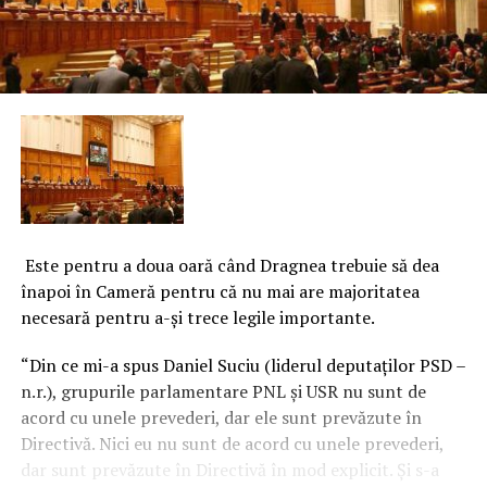
Este pentru a doua oară când Dragnea trebuie să dea
înapoi în Cameră pentru că nu mai are majoritatea
necesară pentru a-şi trece legile importante.
“Din ce mi-a spus Daniel Suciu (liderul deputaţilor PSD –
n.r.), grupurile parlamentare PNL şi USR nu sunt de
acord cu unele prevederi, dar ele sunt prevăzute în
Directivă. Nici eu nu sunt de acord cu unele prevederi,
dar sunt prevăzute în Directivă în mod explicit. Şi s-a