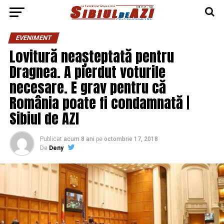
EVENIMENT
Lovitură neașteptată pentru
Dragnea. A pierdut voturile
necesare. E grav pentru că
România poate fi condamnată |
Sibiul de AZI
Publicat
acum 8 ani
pe
octombrie 17, 2018
De
Deny