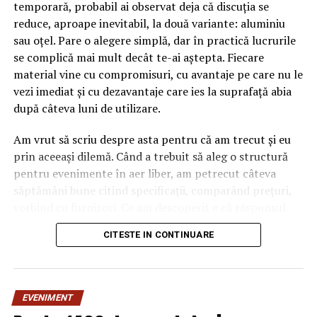
temporară, probabil ai observat deja că discuția se
reduce, aproape inevitabil, la două variante: aluminiu
sau oțel. Pare o alegere simplă, dar în practică lucrurile
se complică mai mult decât te-ai aștepta. Fiecare
material vine cu compromisuri, cu avantaje pe care nu le
vezi imediat și cu dezavantaje care ies la suprafață abia
după câteva luni de utilizare.
Am vrut să scriu despre asta pentru că am trecut și eu
prin aceeași dilemă. Când a trebuit să aleg o structură
pentru evenimente în aer liber, am petrecut câteva
săptămâni bune citind specificații, comparând prețuri,
vorbind cu furnizori. Ce am descoperit e că răspunsul
„corect” depinde mult de context, de cât de des muți
CITESTE IN CONTINUARE
pavilionul și de ce condiții meteo ai de înfruntat.
De ce contează alegerea
EVENIMENT
materialului mai mult decât