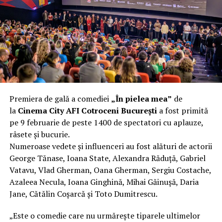
încât nu a mai putut fi pliat. Proprietarul l-a aruncat la
fier vechi a doua zi. Asta ca să fie clar de la început: nu
vorbim despre preferințe estetice, ci despre
funcționalitate reală.
Aluminiul, pe scurt: ușor,
rezistent la coroziune, dar cu
Premiera de gală a comediei
„În pielea mea”
de
nuanțe
la
Cinema City AFI Cotroceni București
a fost primită
pe 9 februarie de peste 1400 de spectatori cu aplauze,
Aluminiul e materialul care apare primul în conversație
râsete și bucurie.
când cineva caută un pavilion ușor. Și pe bună dreptate.
Numeroase vedete și influenceri au fost alături de actorii
Densitatea aluminiului e de aproximativ 2,7 g/cm³, față
George Tănase, Ioana State, Alexandra Răduță, Gabriel
de circa 7,8 g/cm³ pentru oțel. Practic, la un volum
Vatavu, Vlad Gherman, Oana Gherman, Sergiu Costache,
identic, aluminiul cântărește cam o treime din greutatea
Azaleea Necula, Ioana Ginghină, Mihai Găinușă, Daria
oțelului. Pentru oricine transportă, montează și
Jane, Cătălin Coșarcă și Toto Dumitrescu.
demontează frecvent o structură, diferența asta se
simte enorm.
„Este o comedie care nu urmărește tiparele ultimelor