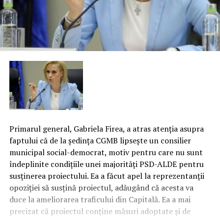
Primarul general, Gabriela Firea, a atras atenţia asupra
faptului că de la şedinţa CGMB lipseşte un consilier
municipal social-democrat, motiv pentru care nu sunt
îndeplinite condiţiile unei majorităţi PSD-ALDE pentru
susţinerea proiectului. Ea a făcut apel la reprezentanţii
opoziţiei să susţină proiectul, adăugând că acesta va
duce la ameliorarea traficului din Capitală. Ea a mai
precizat că proiectul conţine măsuri adoptate şi de