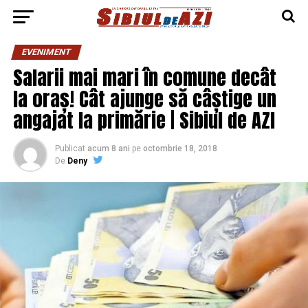
EVENIMENT
Salarii mai mari în comune decât
la oraș! Cât ajunge să câștige un
angajat la primărie | Sibiul de AZI
Publicat
acum 8 ani
pe
octombrie 18, 2018
De
Deny