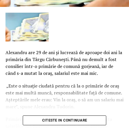
Alexandru are 29 de ani şi lucrează de aproape doi ani la
primăria din Târgu Cărbuneşti. Până nu demult a fost
consilier într-o primărie de comună gorjeană, iar de
când s-a mutat la oraş, salariul este mai mic.
„Este o situaţie ciudată pentru că la o primărie de oraş
este mai multă muncă, responsabilitate faţă de comune.
Aşteptările mele erau: Vin la oraş, o să am un salariu mai
mare”, spune Alexandru Tudorin.
Primăria are acum 134 de angajaţi. Iar pentru plata
CITESTE IN CONTINUARE
salariilor din bugetul local se scot, lunar aproape