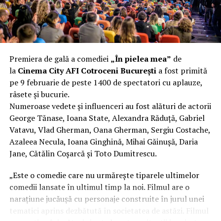
funcționalitate reală.
Aluminiul, pe scurt: ușor,
rezistent la coroziune, dar cu
Premiera de gală a comediei
„În pielea mea”
de
nuanțe
la
Cinema City AFI Cotroceni București
a fost primită
pe 9 februarie de peste 1400 de spectatori cu aplauze,
Aluminiul e materialul care apare primul în conversație
râsete și bucurie.
când cineva caută un pavilion ușor. Și pe bună dreptate.
Numeroase vedete și influenceri au fost alături de actorii
Densitatea aluminiului e de aproximativ 2,7 g/cm³, față
George Tănase, Ioana State, Alexandra Răduță, Gabriel
de circa 7,8 g/cm³ pentru oțel. Practic, la un volum
Vatavu, Vlad Gherman, Oana Gherman, Sergiu Costache,
identic, aluminiul cântărește cam o treime din greutatea
Azaleea Necula, Ioana Ginghină, Mihai Găinușă, Daria
oțelului. Pentru oricine transportă, montează și
Jane, Cătălin Coșarcă și Toto Dumitrescu.
demontează frecvent o structură, diferența asta se
simte enorm.
„Este o comedie care nu urmărește tiparele ultimelor
comedii lansate în ultimul timp la noi. Filmul are o
Un alt avantaj greu de ignorat e rezistența naturală la
narațiune jucăușă cu personaje construite în jurul unei
coroziune. Aluminiul formează un strat subțire de oxid
tematici aprins dezbătută în societatea de astăzi. Filmul
pe suprafață care îl protejează de rugină fără să fie