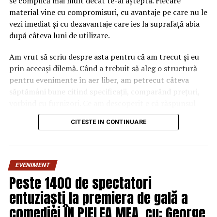
se complică mai mult decât te-ai aștepta. Fiecare
material vine cu compromisuri, cu avantaje pe care nu le
vezi imediat și cu dezavantaje care ies la suprafață abia
după câteva luni de utilizare.
Am vrut să scriu despre asta pentru că am trecut și eu
prin aceeași dilemă. Când a trebuit să aleg o structură
pentru evenimente în aer liber, am petrecut câteva
săptămâni bune citind specificații, comparând prețuri,
vorbind cu furnizori. Ce am descoperit e că răspunsul
„corect” depinde mult de context, de cât de des muți
CITESTE IN CONTINUARE
pavilionul și de ce condiții meteo ai de înfruntat.
De ce contează alegerea
EVENIMENT
materialului mai mult decât
Peste 1400 de spectatori
crezi
entuziaști la premiera de gală a
comediei ÎN PIELEA MEA, cu: George
Multe persoane tratează cadrul metalic al unui pavilion