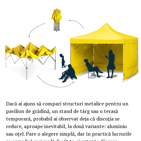
Dragnea! S-a aflat unde a lucrat aceasta înainte să fie
vedetă! Detalii uimitoare din viața ei | Sibiul de AZI
Dacă ai ajuns să compari structuri metalice pentru un
pavilion de grădină, un stand de târg sau o terasă
temporară, probabil ai observat deja că discuția se
reduce, aproape inevitabil, la două variante: aluminiu
sau oțel. Pare o alegere simplă, dar în practică lucrurile