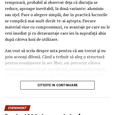
temporară, probabil ai observat deja că discuția se
reduce, aproape inevitabil, la două variante: aluminiu
sau oțel. Pare o alegere simplă, dar în practică lucrurile
se complică mai mult decât te-ai aștepta. Fiecare
material vine cu compromisuri, cu avantaje pe care nu le
vezi imediat și cu dezavantaje care ies la suprafață abia
după câteva luni de utilizare.
Am vrut să scriu despre asta pentru că am trecut și eu
prin aceeași dilemă. Când a trebuit să aleg o structură
pentru evenimente în aer liber, am petrecut câteva
săptămâni bune citind specificații, comparând prețuri,
vorbind cu furnizori. Ce am descoperit e că răspunsul
„corect” depinde mult de context, de cât de des muți
CITESTE IN CONTINUARE
pavilionul și de ce condiții meteo ai de înfruntat.
De ce contează alegerea
EVENIMENT
materialului mai mult decât