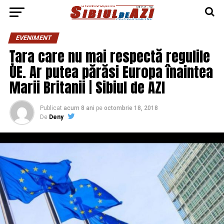
EVENIMENT
Țara care nu mai respectă regulile
UE. Ar putea părăsi Europa înaintea
Marii Britanii | Sibiul de AZI
Publicat
acum 8 ani
pe
octombrie 18, 2018
De
Deny