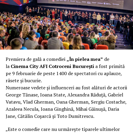
încât nu a mai putut fi pliat. Proprietarul l-a aruncat la
fier vechi a doua zi. Asta ca să fie clar de la început: nu
vorbim despre preferințe estetice, ci despre
funcționalitate reală.
Aluminiul, pe scurt: ușor,
rezistent la coroziune, dar cu
Premiera de gală a comediei
„În pielea mea”
de
nuanțe
la
Cinema City AFI Cotroceni București
a fost primită
pe 9 februarie de peste 1400 de spectatori cu aplauze,
Aluminiul e materialul care apare primul în conversație
râsete și bucurie.
când cineva caută un pavilion ușor. Și pe bună dreptate.
Numeroase vedete și influenceri au fost alături de actorii
Densitatea aluminiului e de aproximativ 2,7 g/cm³, față
George Tănase, Ioana State, Alexandra Răduță, Gabriel
de circa 7,8 g/cm³ pentru oțel. Practic, la un volum
Vatavu, Vlad Gherman, Oana Gherman, Sergiu Costache,
identic, aluminiul cântărește cam o treime din greutatea
Azaleea Necula, Ioana Ginghină, Mihai Găinușă, Daria
oțelului. Pentru oricine transportă, montează și
Jane, Cătălin Coșarcă și Toto Dumitrescu.
demontează frecvent o structură, diferența asta se
simte enorm.
„Este o comedie care nu urmărește tiparele ultimelor