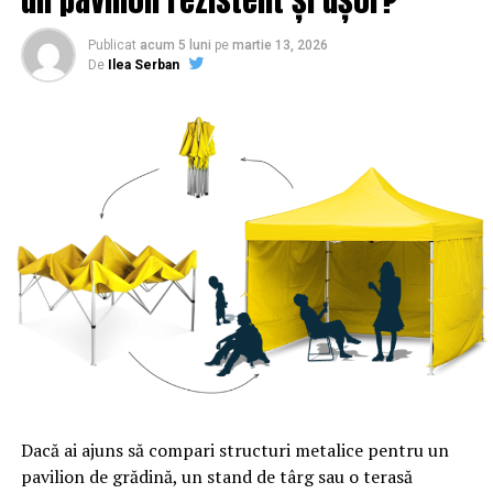
Decizia de ultimă oră a lui Trump! Președintele american
va mobiliza armata | Sibiul de AZI
Publicat
acum 5 luni
pe
martie 13, 2026
De
Ilea Serban
NU RATATI
două state se află sub cod roșu și portocaliu | Sibiul de
AZI
Dacă ai ajuns să compari structuri metalice pentru un
pavilion de grădină, un stand de târg sau o terasă