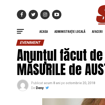
ACASA
ADMINISTRAȚIE LOCALĂ
AFACERI
EVENIMENT
Anunțul făcut de
MĂSURILE de AUSTE
Publicat
acum 8 ani
pe
octombrie 20, 2018
De
Deny