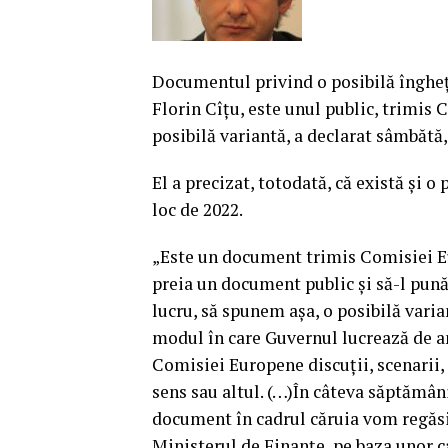
Documentul privind o posibilă îngheţa
Florin Cîţu, este unul public, trimis
posibilă variantă, a declarat sâmbătă
El a precizat, totodată, că există şi o
loc de 2022.
„Este un document trimis Comisiei E
preia un document public şi să-l pun
lucru, să spunem aşa, o posibilă vari
modul în care Guvernul lucrează de an
Comisiei Europene discuţii, scenarii, 
sens sau altul. (…)În câteva săptămân
document în cadrul căruia vom regăsi 
Ministerul de Finanţe, pe baza unor ca