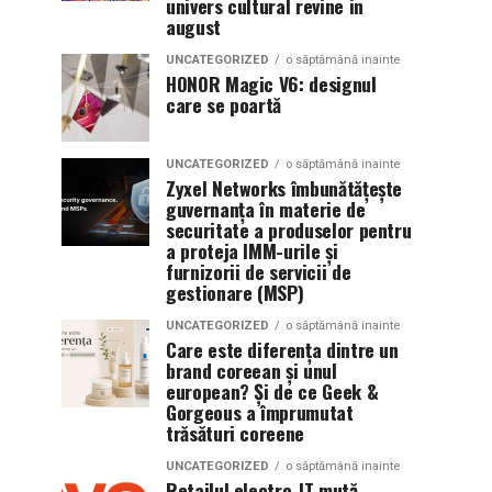
univers cultural revine in
august
UNCATEGORIZED
o săptămână inainte
HONOR Magic V6: designul
care se poartă
UNCATEGORIZED
o săptămână inainte
Zyxel Networks îmbunătățește
guvernanța în materie de
securitate a produselor pentru
a proteja IMM-urile și
furnizorii de servicii de
gestionare (MSP)
UNCATEGORIZED
o săptămână inainte
Care este diferența dintre un
brand coreean și unul
european? Și de ce Geek &
Gorgeous a împrumutat
trăsături coreene
UNCATEGORIZED
o săptămână inainte
Retailul electro-IT mută