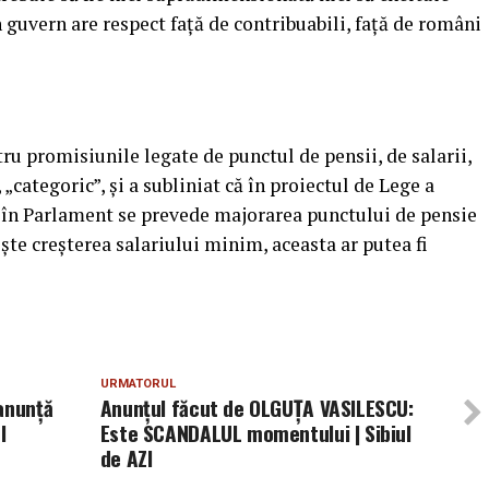
n guvern are respect faţă de contribuabili, faţă de români
ru promisiunile legate de punctul de pensii, de salarii,
„categoric”, şi a subliniat că în proiectul de Lege a
s în Parlament se prevede majorarea punctului de pensie
eşte creşterea salariului minim, aceasta ar putea fi
URMATORUL
anunță
Anunțul făcut de OLGUȚA VASILESCU:
I
Este SCANDALUL momentului | Sibiul
de AZI