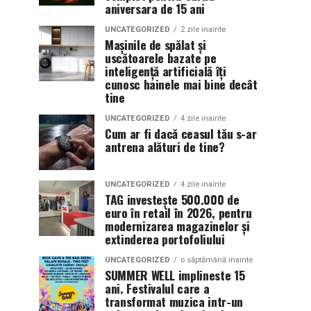
aniversara de 15 ani
UNCATEGORIZED
2 zile inainte
Mașinile de spălat și
uscătoarele bazate pe
inteligență artificială îți
cunosc hainele mai bine decât
tine
UNCATEGORIZED
4 zile inainte
Cum ar fi dacă ceasul tău s-ar
antrena alături de tine?
UNCATEGORIZED
4 zile inainte
TAG investește 500.000 de
euro în retail în 2026, pentru
modernizarea magazinelor și
extinderea portofoliului
UNCATEGORIZED
o săptămână inainte
SUMMER WELL implineste 15
ani. Festivalul care a
transformat muzica intr-un