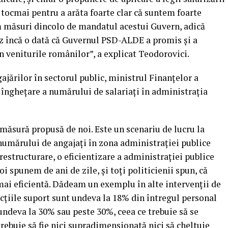
, tocmai pentru a arăta foarte clar că suntem foarte
ăm măsuri dincolo de mandatul acestui Guvern, adică
iez încă o dată că Guvernul PSD-ALDE a promis şi a
in veniturile românilor”, a explicat Teodorovici.
gajărilor în sectorul public, ministrul Finanţelor a
o îngheţare a numărului de salariaţi în administraţia
 măsură propusă de noi. Este un scenariu de lucru la
numărului de angajaţi în zona administraţiei publice
restructurare, o eficientizare a administraţiei publice
oi spunem de ani de zile, şi toţi politicienii spun, că
mai eficientă. Dădeam un exemplu în alte intervenţii de
ncţiile suport sunt undeva la 18% din întregul personal
 undeva la 30% sau peste 30%, ceea ce trebuie să se
rebuie să fie nici supradimensionată nici să cheltuie