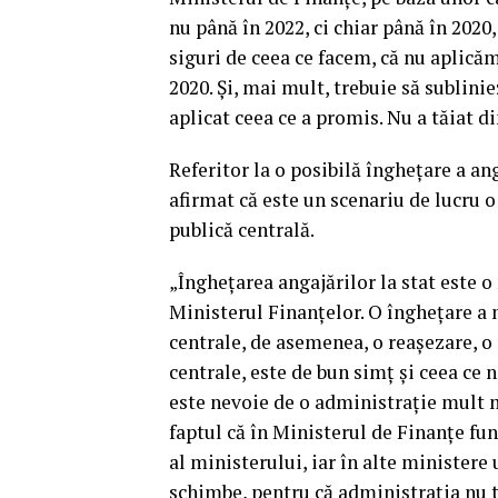
nu până în 2022, ci chiar până în 2020
siguri de ceea ce facem, că nu aplic
2020. Şi, mai mult, trebuie să sublin
aplicat ceea ce a promis. Nu a tăiat d
Referitor la o posibilă îngheţare a an
afirmat că este un scenariu de lucru 
publică centrală.
„Îngheţarea angajărilor la stat este o
Ministerul Finanţelor. O îngheţare a 
centrale, de asemenea, o reaşezare, o 
centrale, este de bun simţ şi ceea ce n
este nevoie de o administraţie mult 
faptul că în Ministerul de Finanţe fu
al ministerului, iar în alte ministere
schimbe, pentru că administraţia nu t