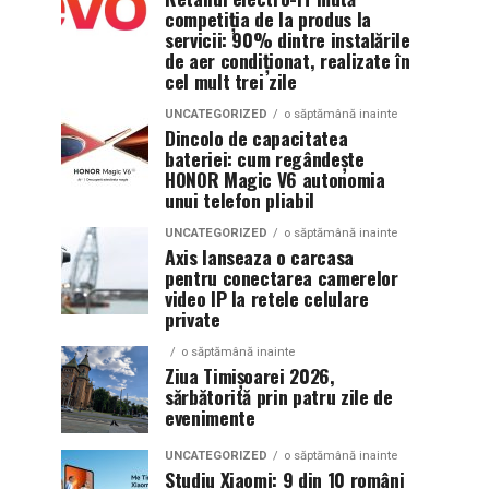
competiția de la produs la
servicii: 90% dintre instalările
de aer condiționat, realizate în
cel mult trei zile
UNCATEGORIZED
o săptămână inainte
Dincolo de capacitatea
bateriei: cum regândește
HONOR Magic V6 autonomia
unui telefon pliabil
UNCATEGORIZED
o săptămână inainte
Axis lanseaza o carcasa
pentru conectarea camerelor
video IP la retele celulare
private
o săptămână inainte
Ziua Timișoarei 2026,
sărbătorită prin patru zile de
evenimente
UNCATEGORIZED
o săptămână inainte
Studiu Xiaomi: 9 din 10 români