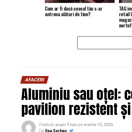
Cum ar fi dacă ceasul tău s-ar
TAG in
antrena alături de tine?
retail
magazi
portofo
AFACERI
Aluminiu sau oțel: c
pavilion rezistent ș
Publicat
acum 5 luni
pe
martie 13, 2026
De
Ilea Serban