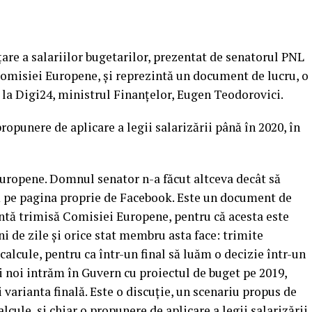
re a salariilor bugetarilor, prezentat de senatorul PNL
 Comisiei Europene, şi reprezintă un document de lucru, o
, la Digi24, ministrul Finanţelor, Eugen Teodorovici.
 propunere de aplicare a legii salarizării până în 2020, în
uropene.
Domnul senator n-a făcut altceva decât să
ă pe pagina proprie de Facebook. Este un document de
antă trimisă Comisiei Europene, pentru că acesta este
i de zile şi orice stat membru asta face: trimite
calcule, pentru ca într-un final să luăm o decizie într-un
i noi intrăm în Guvern cu proiectul de buget pe 2019,
varianta finală. Este o discuţie, un scenariu propus de
lcule, şi chiar o propunere de aplicare a legii salarizării