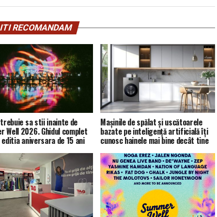
ITI RECOMANDAM
trebuie sa stii inainte de
Mașinile de spălat și uscătoarele
 Well 2026. Ghidul complet
bazate pe inteligență artificială îți
 editia aniversara de 15 ani
cunosc hainele mai bine decât tine