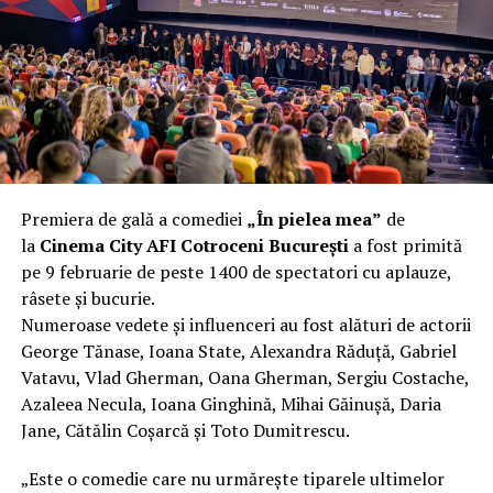
încât nu a mai putut fi pliat. Proprietarul l-a aruncat la
fier vechi a doua zi. Asta ca să fie clar de la început: nu
vorbim despre preferințe estetice, ci despre
funcționalitate reală.
Aluminiul, pe scurt: ușor,
rezistent la coroziune, dar cu
Premiera de gală a comediei
„În pielea mea”
de
nuanțe
la
Cinema City AFI Cotroceni București
a fost primită
pe 9 februarie de peste 1400 de spectatori cu aplauze,
Aluminiul e materialul care apare primul în conversație
râsete și bucurie.
când cineva caută un pavilion ușor. Și pe bună dreptate.
Numeroase vedete și influenceri au fost alături de actorii
Densitatea aluminiului e de aproximativ 2,7 g/cm³, față
George Tănase, Ioana State, Alexandra Răduță, Gabriel
de circa 7,8 g/cm³ pentru oțel. Practic, la un volum
Vatavu, Vlad Gherman, Oana Gherman, Sergiu Costache,
identic, aluminiul cântărește cam o treime din greutatea
Azaleea Necula, Ioana Ginghină, Mihai Găinușă, Daria
oțelului. Pentru oricine transportă, montează și
Jane, Cătălin Coșarcă și Toto Dumitrescu.
demontează frecvent o structură, diferența asta se
simte enorm.
„Este o comedie care nu urmărește tiparele ultimelor