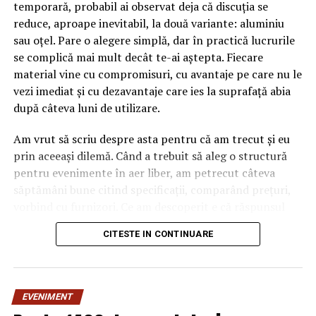
temporară, probabil ai observat deja că discuția se
reduce, aproape inevitabil, la două variante: aluminiu
sau oțel. Pare o alegere simplă, dar în practică lucrurile
se complică mai mult decât te-ai aștepta. Fiecare
material vine cu compromisuri, cu avantaje pe care nu le
vezi imediat și cu dezavantaje care ies la suprafață abia
după câteva luni de utilizare.
Am vrut să scriu despre asta pentru că am trecut și eu
prin aceeași dilemă. Când a trebuit să aleg o structură
pentru evenimente în aer liber, am petrecut câteva
săptămâni bune citind specificații, comparând prețuri,
vorbind cu furnizori. Ce am descoperit e că răspunsul
„corect” depinde mult de context, de cât de des muți
CITESTE IN CONTINUARE
pavilionul și de ce condiții meteo ai de înfruntat.
De ce contează alegerea
EVENIMENT
materialului mai mult decât