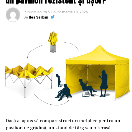
ARTICOLE PE ACEIASI TEMA:
PRIMA
Publicat
acum 5 luni
pe
martie 13, 2026
URMATORUL
De
Ilea Serban
Compania gigant despre care nimeni nu a auzit, dar vrea
să se extindă spre România. Produce un aliment pe care
toți îl iubim | Sibiul de AZI
NU RATATI
S-a aflat ce se va întâmpla cu SALARIILE? Vezi cât o să
câștigi, în funcție de studii și vechime | Sibiul de AZI
Dacă ai ajuns să compari structuri metalice pentru un
pavilion de grădină, un stand de târg sau o terasă