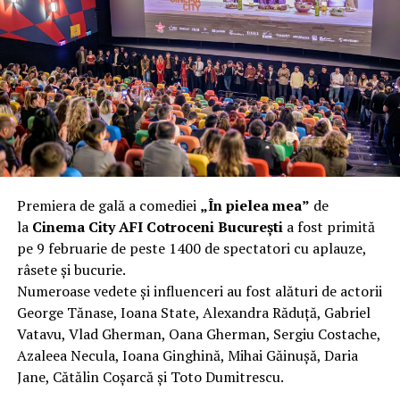
complet după o rafală de vânt care probabil nu depășea
40 km/h. Nu s-a prăbușit, dar s-a deformat atât de tare
încât nu a mai putut fi pliat. Proprietarul l-a aruncat la
fier vechi a doua zi. Asta ca să fie clar de la început: nu
vorbim despre preferințe estetice, ci despre
funcționalitate reală.
Aluminiul, pe scurt: ușor,
rezistent la coroziune, dar cu
Premiera de gală a comediei
„În pielea mea”
de
nuanțe
la
Cinema City AFI Cotroceni București
a fost primită
pe 9 februarie de peste 1400 de spectatori cu aplauze,
Aluminiul e materialul care apare primul în conversație
râsete și bucurie.
când cineva caută un pavilion ușor. Și pe bună dreptate.
Numeroase vedete și influenceri au fost alături de actorii
Densitatea aluminiului e de aproximativ 2,7 g/cm³, față
George Tănase, Ioana State, Alexandra Răduță, Gabriel
de circa 7,8 g/cm³ pentru oțel. Practic, la un volum
Vatavu, Vlad Gherman, Oana Gherman, Sergiu Costache,
identic, aluminiul cântărește cam o treime din greutatea
Azaleea Necula, Ioana Ginghină, Mihai Găinușă, Daria
oțelului. Pentru oricine transportă, montează și
Jane, Cătălin Coșarcă și Toto Dumitrescu.
demontează frecvent o structură, diferența asta se