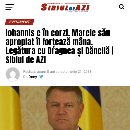
EVENIMENT
Iohannis e în corzi. Marele său
apropiat îi forțează mâna.
Legătura cu Dragnea și Dăncilă |
Sibiul de AZI
Publicat
acum 8 ani
pe
octombrie 21, 2018
De
Deny