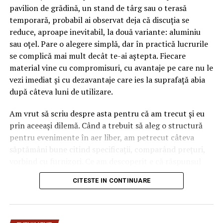
pavilion de grădină, un stand de târg sau o terasă
temporară, probabil ai observat deja că discuția se
reduce, aproape inevitabil, la două variante: aluminiu
sau oțel. Pare o alegere simplă, dar în practică lucrurile
se complică mai mult decât te-ai aștepta. Fiecare
material vine cu compromisuri, cu avantaje pe care nu le
vezi imediat și cu dezavantaje care ies la suprafață abia
după câteva luni de utilizare.
Am vrut să scriu despre asta pentru că am trecut și eu
prin aceeași dilemă. Când a trebuit să aleg o structură
pentru evenimente în aer liber, am petrecut câteva
săptămâni bune citind specificații, comparând prețuri,
vorbind cu furnizori. Ce am descoperit e că răspunsul
„corect” depinde mult de context, de cât de des muți
CITESTE IN CONTINUARE
pavilionul și de ce condiții meteo ai de înfruntat.
De ce contează alegerea