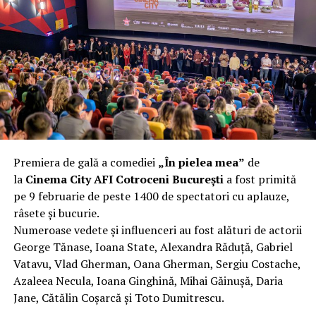
complet după o rafală de vânt care probabil nu depășea
40 km/h. Nu s-a prăbușit, dar s-a deformat atât de tare
încât nu a mai putut fi pliat. Proprietarul l-a aruncat la
fier vechi a doua zi. Asta ca să fie clar de la început: nu
vorbim despre preferințe estetice, ci despre
funcționalitate reală.
Aluminiul, pe scurt: ușor,
rezistent la coroziune, dar cu
Premiera de gală a comediei
„În pielea mea”
de
nuanțe
la
Cinema City AFI Cotroceni București
a fost primită
pe 9 februarie de peste 1400 de spectatori cu aplauze,
Aluminiul e materialul care apare primul în conversație
râsete și bucurie.
când cineva caută un pavilion ușor. Și pe bună dreptate.
Numeroase vedete și influenceri au fost alături de actorii
Densitatea aluminiului e de aproximativ 2,7 g/cm³, față
George Tănase, Ioana State, Alexandra Răduță, Gabriel
de circa 7,8 g/cm³ pentru oțel. Practic, la un volum
Vatavu, Vlad Gherman, Oana Gherman, Sergiu Costache,
identic, aluminiul cântărește cam o treime din greutatea
Azaleea Necula, Ioana Ginghină, Mihai Găinușă, Daria
oțelului. Pentru oricine transportă, montează și
Jane, Cătălin Coșarcă și Toto Dumitrescu.
demontează frecvent o structură, diferența asta se