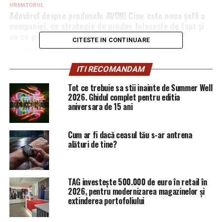
URMATORUL
Adevărul despre produsele AVON! Cine este noua șefă a
companiei, ce strategie de produs folosește de fapt și
cu ce parfumieri colaborează | Sibiul de AZI
CITESTE IN CONTINUARE
NU RATATI
Legea care va afecta toți românii din străinătate.
ITI RECOMANDAM
România va fi amendată de UE dacă nu o aplică | Sibiul
de AZI
Tot ce trebuie sa stii inainte de Summer Well
2026. Ghidul complet pentru editia
aniversara de 15 ani
Cum ar fi dacă ceasul tău s-ar antrena
alături de tine?
TAG investește 500.000 de euro în retail în
2026, pentru modernizarea magazinelor și
extinderea portofoliului