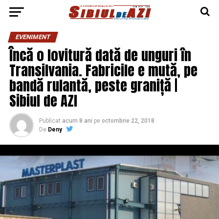
EVENIMENT
Încă o lovitură dată de unguri în
Transilvania. Fabricile e mută, pe
bandă rulantă, peste graniță |
Sibiul de AZI
Publicat
acum 8 ani
pe
octombrie 22, 2018
De
Deny