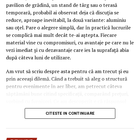
pavilion de grădină, un stand de târg sau o terasă
temporară, probabil ai observat deja că discuția se
reduce, aproape inevitabil, la două variante: aluminiu
sau oțel. Pare o alegere simplă, dar în practică lucrurile
se complică mai mult decât te-ai aștepta. Fiecare
material vine cu compromisuri, cu avantaje pe care nu le
vezi imediat și cu dezavantaje care ies la suprafață abia
după câteva luni de utilizare.
Am vrut să scriu despre asta pentru că am trecut și eu
prin aceeași dilemă. Când a trebuit să aleg o structură
pentru evenimente în aer liber, am petrecut câteva
săptămâni bune citind specificații, comparând prețuri,
vorbind cu furnizori. Ce am descoperit e că răspunsul
„corect” depinde mult de context, de cât de des muți
CITESTE IN CONTINUARE
pavilionul și de ce condiții meteo ai de înfruntat.
De ce contează alegerea