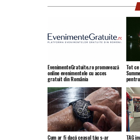
EvenimenteGratuite.ro promovează
Tot ce 
online evenimentele cu acces
Summer
gratuit din România
pentru
Cum ar fi dacă ceasul tău s-ar
TAG in