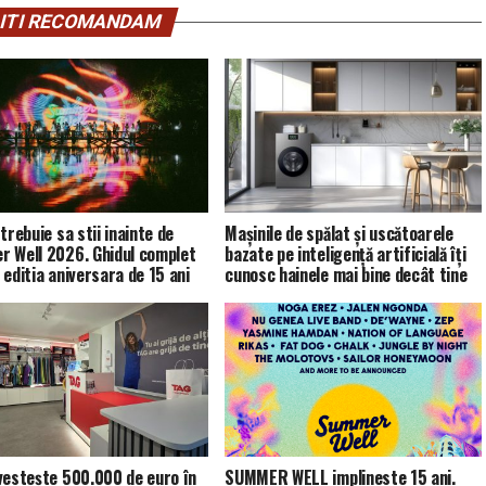
ITI RECOMANDAM
trebuie sa stii inainte de
Mașinile de spălat și uscătoarele
 Well 2026. Ghidul complet
bazate pe inteligență artificială îți
 editia aniversara de 15 ani
cunosc hainele mai bine decât tine
vestește 500.000 de euro în
SUMMER WELL implineste 15 ani.