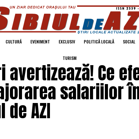
CULTURĂ
EVENIMENT
EXCLUSIV
POLITICĂ LOCALĂ
SOCIAL
TURISM
i avertizează! Ce ef
jorarea salariilor î
l de AZI