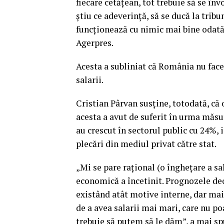
fiecare cetăţean, tot trebuie să se învo
ştiu ce adeverinţă, să se ducă la tribu
funcţionează cu nimic mai bine odată c
Agerpres.
Acesta a subliniat că România nu face 
salarii.
Cristian Pârvan susţine, totodată, că
acesta a avut de suferit în urma măsu
au crescut în sectorul public cu 24%,
plecări din mediul privat către stat.
„Mi se pare raţional (o îngheţare a sal
economică a încetinit. Prognozele d
existând atât motive interne, dar mai
de a avea salarii mai mari, care nu poa
trebuie să putem să le dăm”, a mai sp