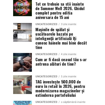
Tot ce trebuie sa stii inainte
de Summer Well 2026. Ghidul
complet pentru editia
aniversara de 15 ani
UNCATEGORIZED
3 zile inainte
Mașinile de spălat și
uscătoarele bazate pe
inteligență artificială îți
cunosc hainele mai bine decât
tine
UNCATEGORIZED
4 zile inainte
Cum ar fi dacă ceasul tău s-ar
antrena alături de tine?
UNCATEGORIZED
5 zile inainte
TAG investește 500.000 de
euro în retail în 2026, pentru
modernizarea magazinelor și
extinderea portofoliului
UNCATEGORIZED
o săptămână inainte