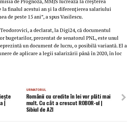
misia de Prognoză, MMJS lucrează la creşterea
a finalul acestui an şi la diferenţierea salariului
ea de peste 15 ani”, a spus Vasilescu.
 Teodorovici, a declarat, la Digi24, că documentul
lor bugetarilor, prezentat de senatorul PNL, este unul
eprezintă un document de lucru, o posibilă variantă. El a
unere de aplicare a legii salarizării până în 2020, în loc
URMATORUL
iește
Românii cu credite în lei vor plăti mai
a |
mult. Cu cât a crescut ROBOR-ul |
Sibiul de AZI