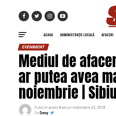
ACASA
ADMINISTRAȚIE LOCALĂ
AFACERI
EVENIMENT
Mediul de afacer
ar putea avea ma
noiembrie | Sibiu
Publicat
acum 8 ani
pe
octombrie 22, 2018
De
Deny