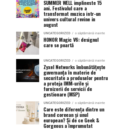
SUMMER WELL implineste 15
ani. Festivalul care a
transformat muzica intr-un
univers cultural revine in
august
UNCATEGORIZED
o săptămână inainte
HONOR Magic V6: designul
care se poartă
UNCATEGORIZED
o săptămână inainte
Zyxel Networks îmbunătățește
guvernanța în materie de
securitate a produselor pentru
a proteja IMM-urile și
furnizorii de servicii de
gestionare (MSP)
UNCATEGORIZED
o săptămână inainte
Care este diferența dintre un
brand coreean și unul
european? Și de ce Geek &
Gorgeous a împrumutat