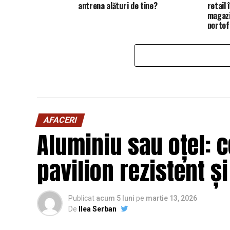
antrena alături de tine?
retail
magazi
portofo
AFACERI
Aluminiu sau oțel: c
pavilion rezistent ș
Publicat
acum 5 luni
pe
martie 13, 2026
De
Ilea Serban