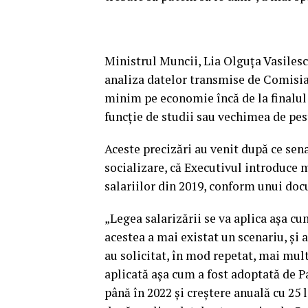
Ministrul Muncii, Lia Olguţa Vasilesc
analiza datelor transmise de Comisia
minim pe economie încă de la finalul 
funcţie de studii sau vechimea de pes
Aceste precizări au venit după ce sen
socializare, că Executivul introduce 
salariilor din 2019, conform unui d
„Legea salarizării se va aplica aşa cu
acestea a mai existat un scenariu, şi 
au solicitat, în mod repetat, mai mul
aplicată aşa cum a fost adoptată de P
până în 2022 şi creştere anuală cu 25 