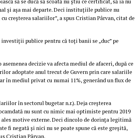
iască să se ducă să scoată nu ştiu ce certificat, să ia nu
nal şi aşa mai departe. Deci instituţiile publice nu
u creşterea salariilor”, a spus Cristian Pârvan, citat de
investiţii publice pentru că toţi banii se „duc” pe
 o asemenea decizie va afecta mediul de afaceri, după ce
rilor adoptate anul trecut de Guvern prin care salariile
 iar în mediul privat cu numai 11%, generând un flux de
ariilor în sectorul bugetar n.r.). Deja creşterea
eocamdată nu sunt cu nimic mai optimiste pentru 2019
 ales motive externe. Deci dincolo de dorinţa legitimă
te fi negată şi nici nu se poate spune că este greşită,
us Cristian Pârvan.