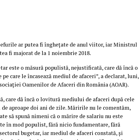
urile ar putea fi îngheţate de anul viitor, iar Ministrul
ea fi majorat de la 1 noiembrie 2018.
tar este o măsură populistă, nejustificată, care dă încă o
 pe care le încasează mediul de afaceri”, a declarat, luni,
 Asociaţiei Oamenilor de Afaceri din România (AOAR).
ă, care dă încă o lovitură mediului de afaceri după cele
i de aproape doi ani de zile. Măririle nu le comentăm,
ate să spună nimeni că o mărire de salariu nu este
te în mod populist, fără nicio fundamentare, fără
n sectorul bugetar, iar mediul de afaceri constată, şi