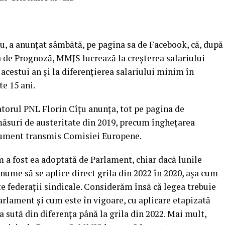
u, a anunţat sâmbătă, pe pagina sa de Facebook, că, după
 de Prognoză, MMJS lucrează la creşterea salariului
acestui an şi la diferenţierea salariului minim în
te 15 ani.
atorul PNL Florin Cîţu anunţa, tot pe pagina de
măsuri de austeritate din 2019, precum îngheţarea
ocument transmis Comisiei Europene.
m a fost ea adoptată de Parlament, chiar dacă lunile
anume să se aplice direct grila din 2022 în 2020, aşa cum
te federaţii sindicale. Considerăm însă că legea trebuie
arlament şi cum este în vigoare, cu aplicare etapizată
la sută din diferenţa până la grila din 2022. Mai mult,