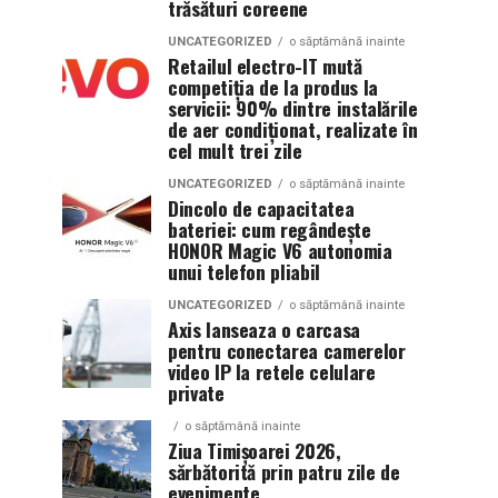
trăsături coreene
UNCATEGORIZED
o săptămână inainte
Retailul electro-IT mută
competiția de la produs la
servicii: 90% dintre instalările
de aer condiționat, realizate în
cel mult trei zile
UNCATEGORIZED
o săptămână inainte
Dincolo de capacitatea
bateriei: cum regândește
HONOR Magic V6 autonomia
unui telefon pliabil
UNCATEGORIZED
o săptămână inainte
Axis lanseaza o carcasa
pentru conectarea camerelor
video IP la retele celulare
private
o săptămână inainte
Ziua Timișoarei 2026,
sărbătorită prin patru zile de
evenimente