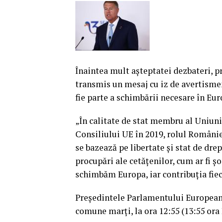
Înaintea mult aşteptatei dezbateri, 
transmis un mesaj cu iz de avertismen
fie parte a schimbării necesare în Euro
„În calitate de stat membru al Uniuni
Consiliului UE în 2019, rolul Românie
se bazează pe libertate şi stat de dre
procupări ale cetăţenilor, cum ar fi ş
schimbăm Europa, iar contribuţia fiec
Preşedintele Parlamentului European 
comune marţi, la ora 12:55 (13:55 ora 