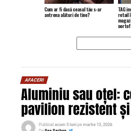
Cum ar fi dacă ceasul tău s-ar
TAG in
antrena alături de tine?
retail
magazi
portofo
AFACERI
Aluminiu sau oțel: c
pavilion rezistent ș
Publicat
acum 5 luni
pe
martie 13, 2026
De
Ilea Serban