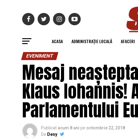
ACASA
ADMINISTRAȚIE LOCALĂ
AFACERI
EVENIMENT
Mesaj neașteptat
Klaus Iohannis! 
Parlamentului Eu
Publicat
acum 8 ani
pe
octombrie 22, 2018
De
Deny