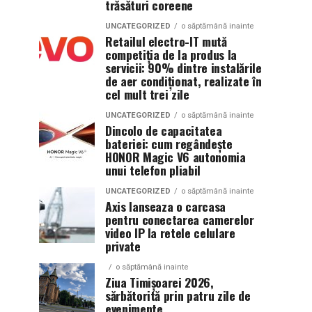
trăsături coreene
UNCATEGORIZED
o săptămână inainte
Retailul electro-IT mută
competiția de la produs la
servicii: 90% dintre instalările
de aer condiționat, realizate în
cel mult trei zile
UNCATEGORIZED
o săptămână inainte
Dincolo de capacitatea
bateriei: cum regândește
HONOR Magic V6 autonomia
unui telefon pliabil
UNCATEGORIZED
o săptămână inainte
Axis lanseaza o carcasa
pentru conectarea camerelor
video IP la retele celulare
private
o săptămână inainte
Ziua Timișoarei 2026,
sărbătorită prin patru zile de
evenimente