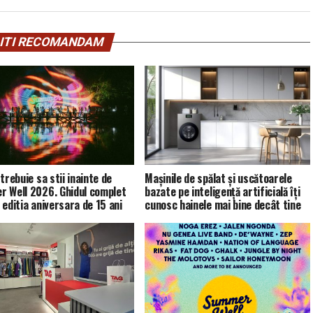
ITI RECOMANDAM
trebuie sa stii inainte de
Mașinile de spălat și uscătoarele
 Well 2026. Ghidul complet
bazate pe inteligență artificială îți
 editia aniversara de 15 ani
cunosc hainele mai bine decât tine