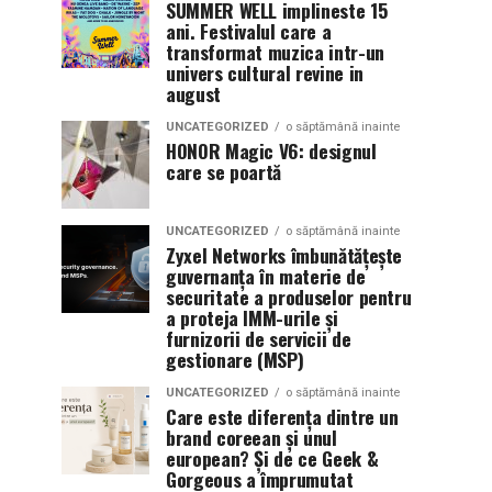
SUMMER WELL implineste 15
ani. Festivalul care a
transformat muzica intr-un
univers cultural revine in
august
UNCATEGORIZED
o săptămână inainte
HONOR Magic V6: designul
care se poartă
UNCATEGORIZED
o săptămână inainte
Zyxel Networks îmbunătățește
guvernanța în materie de
securitate a produselor pentru
a proteja IMM-urile și
furnizorii de servicii de
gestionare (MSP)
UNCATEGORIZED
o săptămână inainte
Care este diferența dintre un
brand coreean și unul
european? Și de ce Geek &
Gorgeous a împrumutat