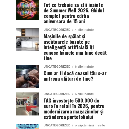
Tot ce trebuie sa stii inainte
de Summer Well 2026. Ghidul
complet pentru editia
aniversara de 15 ani
UNCATEGORIZED
4 zile inainte
Mașinile de spălat și
uscătoarele bazate pe
inteligență artificială îți
cunosc hainele mai bine decât
tine
UNCATEGORIZED
6 zile inainte
Cum ar fi dacă ceasul tău s-ar
antrena alături de tine?
UNCATEGORIZED
6 zile inainte
TAG investește 500.000 de
euro în retail în 2026, pentru
modernizarea magazinelor și
extinderea portofoliului
UNCATEGORIZED
o săptămână inainte