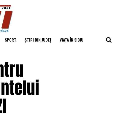
SPORT
ȘTIRI DIN JUDEȚ
VIAȚA ÎN SIBIU
ntru
ntelui
I