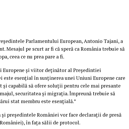
preşedintele Parlamentului European, Antonio Tajani, a
t. Mesajul pe scurt ar fi că speră ca România trebuie să
pa, ceea ce nu prea pare a fi.
i Europene şi viitor deţinător al Preşedintiei
i este esenţial în susţinerea unei Uniuni Europene care
pt şi capabilă să ofere soluţii pentru cele mai presante
omajul, securitatea şi migraţia.
Împreună trebuie să
ărui stat membru este esenţială.”
şi preşedintele României vor face declaraţii de presă
României), în faţa sălii de protocol.