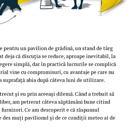
e pentru un pavilion de grădină, un stand de târg
t deja că discuția se reduce, aproape inevitabil, la
egere simplă, dar în practică lucrurile se complică
rial vine cu compromisuri, cu avantaje pe care nu
a suprafață abia după câteva luni de utilizare.
recut și eu prin aceeași dilemă. Când a trebuit să
liber, am petrecut câteva săptămâni bune citind
u furnizori. Ce am descoperit e că răspunsul
e des muți pavilionul și de ce condiții meteo ai de