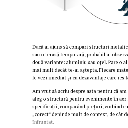
Dacă ai ajuns să compari structuri metalic
sau o terasă temporară, probabil ai observa
două variante: aluminiu sau oțel. Pare o al
mai mult decât te-ai aștepta. Fiecare mate
le vezi imediat și cu dezavantaje care ies l
Am vrut să scriu despre asta pentru că am t
aleg o structură pentru evenimente în aer 
specificații, comparând prețuri, vorbind c
„corect” depinde mult de context, de cât d
înfruntat.