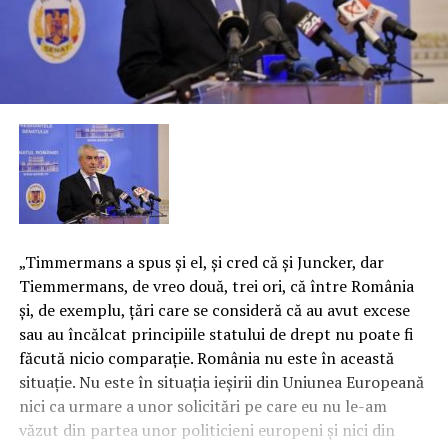
„Timmermans a spus şi el, şi cred că şi Juncker, dar
Tiemmermans, de vreo două, trei ori, că între România
şi, de exemplu, ţări care se consideră că au avut excese
sau au încălcat principiile statului de drept nu poate fi
făcută nicio comparaţie. România nu este în această
situaţie. Nu este în situaţia ieşirii din Uniunea Europeană
nici ca urmare a unor solicitări pe care eu nu le-am
văzut din partea unor politicieni europeni şi nici din