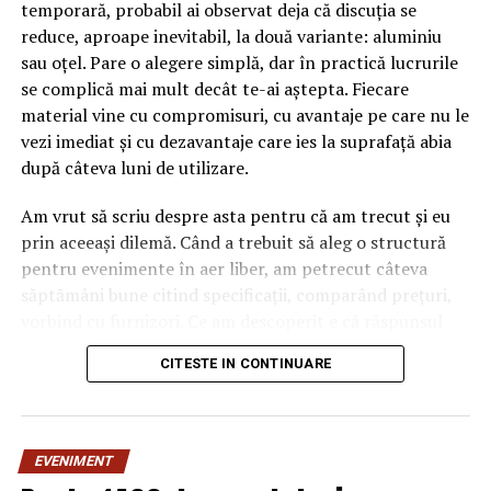
temporară, probabil ai observat deja că discuția se
reduce, aproape inevitabil, la două variante: aluminiu
sau oțel. Pare o alegere simplă, dar în practică lucrurile
se complică mai mult decât te-ai aștepta. Fiecare
material vine cu compromisuri, cu avantaje pe care nu le
vezi imediat și cu dezavantaje care ies la suprafață abia
după câteva luni de utilizare.
Am vrut să scriu despre asta pentru că am trecut și eu
prin aceeași dilemă. Când a trebuit să aleg o structură
pentru evenimente în aer liber, am petrecut câteva
săptămâni bune citind specificații, comparând prețuri,
vorbind cu furnizori. Ce am descoperit e că răspunsul
„corect” depinde mult de context, de cât de des muți
CITESTE IN CONTINUARE
pavilionul și de ce condiții meteo ai de înfruntat.
De ce contează alegerea
EVENIMENT
materialului mai mult decât