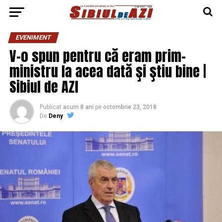
EVENIMENT
V-o spun pentru că eram prim-
ministru la acea dată şi ştiu bine |
Sibiul de AZI
Publicat
acum 8 ani
pe
octombrie 23, 2018
De
Deny