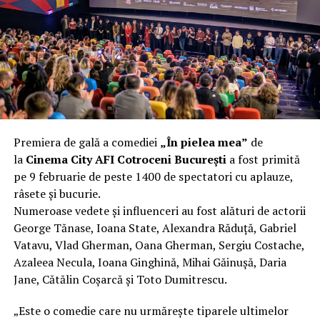
încât nu a mai putut fi pliat. Proprietarul l-a aruncat la
fier vechi a doua zi. Asta ca să fie clar de la început: nu
vorbim despre preferințe estetice, ci despre
funcționalitate reală.
Aluminiul, pe scurt: ușor,
rezistent la coroziune, dar cu
Premiera de gală a comediei
„În pielea mea”
de
nuanțe
la
Cinema City AFI Cotroceni București
a fost primită
pe 9 februarie de peste 1400 de spectatori cu aplauze,
Aluminiul e materialul care apare primul în conversație
râsete și bucurie.
când cineva caută un pavilion ușor. Și pe bună dreptate.
Numeroase vedete și influenceri au fost alături de actorii
Densitatea aluminiului e de aproximativ 2,7 g/cm³, față
George Tănase, Ioana State, Alexandra Răduță, Gabriel
de circa 7,8 g/cm³ pentru oțel. Practic, la un volum
Vatavu, Vlad Gherman, Oana Gherman, Sergiu Costache,
identic, aluminiul cântărește cam o treime din greutatea
Azaleea Necula, Ioana Ginghină, Mihai Găinușă, Daria
oțelului. Pentru oricine transportă, montează și
Jane, Cătălin Coșarcă și Toto Dumitrescu.
demontează frecvent o structură, diferența asta se
simte enorm.
„Este o comedie care nu urmărește tiparele ultimelor