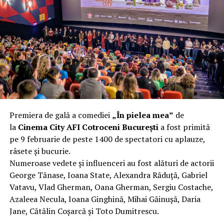
complet după o rafală de vânt care probabil nu depășea
40 km/h. Nu s-a prăbușit, dar s-a deformat atât de tare
încât nu a mai putut fi pliat. Proprietarul l-a aruncat la
fier vechi a doua zi. Asta ca să fie clar de la început: nu
vorbim despre preferințe estetice, ci despre
funcționalitate reală.
Aluminiul, pe scurt: ușor,
rezistent la coroziune, dar cu
Premiera de gală a comediei
„În pielea mea”
de
nuanțe
la
Cinema City AFI Cotroceni București
a fost primită
pe 9 februarie de peste 1400 de spectatori cu aplauze,
Aluminiul e materialul care apare primul în conversație
râsete și bucurie.
când cineva caută un pavilion ușor. Și pe bună dreptate.
Numeroase vedete și influenceri au fost alături de actorii
Densitatea aluminiului e de aproximativ 2,7 g/cm³, față
George Tănase, Ioana State, Alexandra Răduță, Gabriel
de circa 7,8 g/cm³ pentru oțel. Practic, la un volum
Vatavu, Vlad Gherman, Oana Gherman, Sergiu Costache,
identic, aluminiul cântărește cam o treime din greutatea
Azaleea Necula, Ioana Ginghină, Mihai Găinușă, Daria
oțelului. Pentru oricine transportă, montează și
Jane, Cătălin Coșarcă și Toto Dumitrescu.
demontează frecvent o structură, diferența asta se