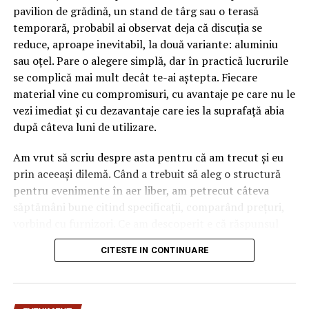
pavilion de grădină, un stand de târg sau o terasă
temporară, probabil ai observat deja că discuția se
reduce, aproape inevitabil, la două variante: aluminiu
sau oțel. Pare o alegere simplă, dar în practică lucrurile
se complică mai mult decât te-ai aștepta. Fiecare
material vine cu compromisuri, cu avantaje pe care nu le
vezi imediat și cu dezavantaje care ies la suprafață abia
după câteva luni de utilizare.
Am vrut să scriu despre asta pentru că am trecut și eu
prin aceeași dilemă. Când a trebuit să aleg o structură
pentru evenimente în aer liber, am petrecut câteva
săptămâni bune citind specificații, comparând prețuri,
vorbind cu furnizori. Ce am descoperit e că răspunsul
„corect” depinde mult de context, de cât de des muți
CITESTE IN CONTINUARE
pavilionul și de ce condiții meteo ai de înfruntat.
De ce contează alegerea