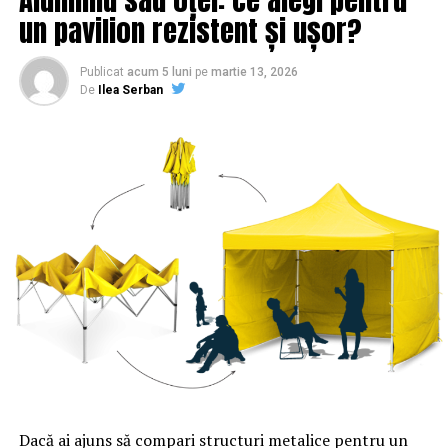
BREAKING NEWS! Protest în Piața Victoriei, după
un pavilion rezistent și ușor?
declanșarea procedurii de revocare a lui Augustin Lazăr
| Sibiul de AZI
Publicat
acum 5 luni
pe
martie 13, 2026
De
Ilea Serban
Dacă ai ajuns să compari structuri metalice pentru un