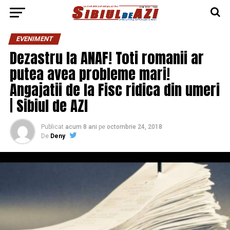
EVENIMENT
Dezastru la ANAF! Toti romanii ar
putea avea probleme mari!
Angajatii de la Fisc ridica din umeri
| Sibiul de AZI
Publicat
acum 8 ani
pe
octombrie 24, 2018
De
Deny