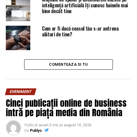
timpul personal în favoarea carierei | Sibiul de AZI
inteligență artificială îți cunosc hainele mai
bine decât tine
NU RATATI
Incredibil. Ce s-a ales cu 1,7 miliarde de euro,
prejudiciul adus de inculpaţii de la Lukoil | Sibiul de AZI
Cum ar fi dacă ceasul tău s-ar antrena
alături de tine?
COMENTEAZA SI TU
EVENIMENT
Cinci publicații online de business
intră pe piața media din România
Publicat
acum 5 ore
pe
august 10, 2026
De
Publyo