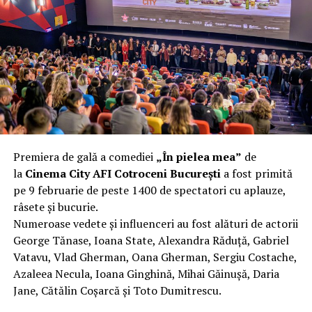
40 km/h. Nu s-a prăbușit, dar s-a deformat atât de tare
încât nu a mai putut fi pliat. Proprietarul l-a aruncat la
fier vechi a doua zi. Asta ca să fie clar de la început: nu
vorbim despre preferințe estetice, ci despre
funcționalitate reală.
Aluminiul, pe scurt: ușor,
rezistent la coroziune, dar cu
Premiera de gală a comediei
„În pielea mea”
de
nuanțe
la
Cinema City AFI Cotroceni București
a fost primită
pe 9 februarie de peste 1400 de spectatori cu aplauze,
Aluminiul e materialul care apare primul în conversație
râsete și bucurie.
când cineva caută un pavilion ușor. Și pe bună dreptate.
Numeroase vedete și influenceri au fost alături de actorii
Densitatea aluminiului e de aproximativ 2,7 g/cm³, față
George Tănase, Ioana State, Alexandra Răduță, Gabriel
de circa 7,8 g/cm³ pentru oțel. Practic, la un volum
Vatavu, Vlad Gherman, Oana Gherman, Sergiu Costache,
identic, aluminiul cântărește cam o treime din greutatea
Azaleea Necula, Ioana Ginghină, Mihai Găinușă, Daria
oțelului. Pentru oricine transportă, montează și
Jane, Cătălin Coșarcă și Toto Dumitrescu.
demontează frecvent o structură, diferența asta se