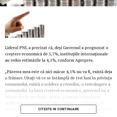
Liderul PNL a precizat că, deşi Guvernul a prognozat o
creştere economică de 5,7%, instituţiile internaţionale
au redus estimările la 4,1%, conform Agerpres.
„Părerea mea este că nici măcar 4,1% nu va fi, există deja
o frânare. Uitaţi-vă ce se întâmplă de trei luni în privinţa
consumului, există o scădere a cererilor, o restrângere a
consumului. La baza creşterii economice, guvernul nu a
folosit decât un singur motor, şi anume stimularea
artificială a consumului prin creşterea veniturilor, în
special în sectorul public, fără o bază economică, şi prin
CITESTE IN CONTINUARE
creşterea salariului minim.
De asemenea, relaxarea