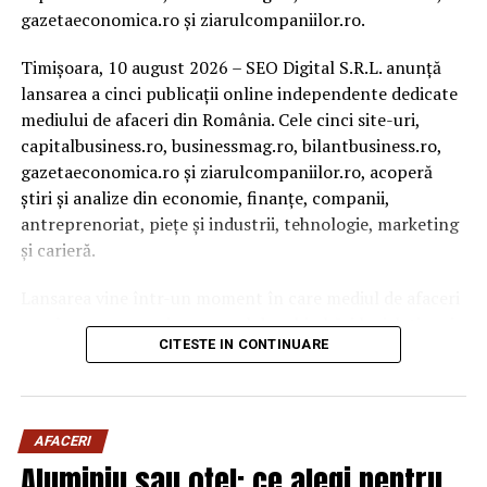
gazetaeconomica.ro și ziarulcompaniilor.ro.
Timișoara, 10 august 2026 – SEO Digital S.R.L. anunță
lansarea a cinci publicații online independente dedicate
mediului de afaceri din România. Cele cinci site-uri,
capitalbusiness.ro, businessmag.ro, bilantbusiness.ro,
gazetaeconomica.ro și ziarulcompaniilor.ro, acoperă
știri și analize din economie, finanțe, companii,
antreprenoriat, piețe și industrii, tehnologie, marketing
și carieră.
Lansarea vine într-un moment în care mediul de afaceri
românesc trece printr-un val de schimbări legislative și
CITESTE IN CONTINUARE
economice: peste 3.100 de firme și PFA au intrat în
insolvență doar în primele cinci luni din 2026, salariul
minim a fost majorat de la 1 iulie, iar noile reguli fiscale
au modificat impozitarea dividendelor, regimul
AFACERI
microîntreprinderilor și obligațiile de raportare
Aluminiu sau oțel: ce alegi pentru
electronică. În paralel, piața de fuziuni și achiziții a atins