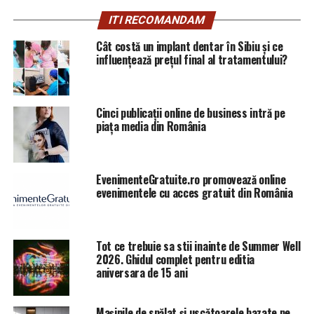
condiţiilor de creditare care a dus la creşterea
ITI RECOMANDAM
consumului artificial, care nu este bazată pe realităţile
Cât costă un implant dentar în Sibiu și ce
economice şi pe puterea reală de cumpărare a
influențează prețul final al tratamentului?
populaţiei. Asta a dezechilibrat balanţa comercială,
deficitul comercial a fost într-o creştere permanentă,
asta a pus presiune pe leu, asta a generat creşteri de
Cinci publicații online de business intră pe
preţuri, a dus la inflaţie. Avem cea mai mare inflaţie din
piața media din România
Uniunea Europeană”, a declarat preşedintele PNL.
Ludovic Orban a cerut încă o dată demisia actualului
guvern şi a precizat că liberalii sunt pregătiţi să îşi
EvenimenteGratuite.ro promovează online
evenimentele cu acces gratuit din România
asume conducerea ţării.
Tot ce trebuie sa stii inainte de Summer Well
2026. Ghidul complet pentru editia
ARTICOLE PE ACEIASI TEMA:
PRIMA
aniversara de 15 ani
URMATORUL
Milenialii aleg să se plimbe în parc și nu renunță la
Mașinile de spălat și uscătoarele bazate pe