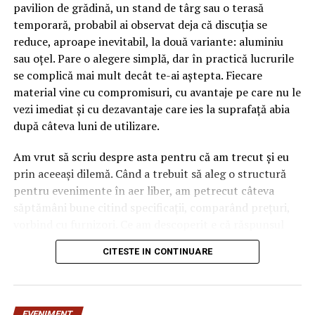
pavilion de grădină, un stand de târg sau o terasă
Fiecare dintre cele cinci publicații are propria structură
temporară, probabil ai observat deja că discuția se
editorială și propriul unghi de abordare, dar toate
reduce, aproape inevitabil, la două variante: aluminiu
pornesc de la aceleași principii: informație documentată
sau oțel. Pare o alegere simplă, dar în practică lucrurile
pe surse oficiale, actualizată constant și orientată către
se complică mai mult decât te-ai aștepta. Fiecare
decizia de business. Conținutul este organizat pe
material vine cu compromisuri, cu avantaje pe care nu le
categorii precum Afaceri și companii, Antreprenoriat,
vezi imediat și cu dezavantaje care ies la suprafață abia
Economie și finanțe, Piețe și industrii, Marketing și
după câteva luni de utilizare.
vânzări, Tehnologie și inovație, Carieră și dezvoltare.
Am vrut să scriu despre asta pentru că am trecut și eu
Publicațiile sunt disponibile gratuit, fără paywall, și pot
prin aceeași dilemă. Când a trebuit să aleg o structură
fi accesate de pe orice dispozitiv. Cititorii pot urmări
pentru evenimente în aer liber, am petrecut câteva
noutățile direct pe site sau prin canalele de social media
săptămâni bune citind specificații, comparând prețuri,
asociate fiecărei publicații.
vorbind cu furnizori. Ce am descoperit e că răspunsul
„corect” depinde mult de context, de cât de des muți
CITESTE IN CONTINUARE
Rețeaua este operată de SEO Digital S.R.L., companie
pavilionul și de ce condiții meteo ai de înfruntat.
fondată în decembrie 2024 și dezvoltatoare a platformei
seodigital.ro, care conectează advertiserii cu peste 3.000
De ce contează alegerea
de publicații verificate din România pentru advertoriale,
EVENIMENT