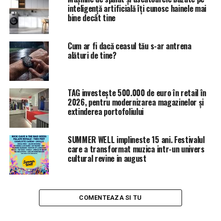
NU RATATI
inteligență artificială îți cunosc hainele mai
500 Internal Server Error | Sibiul de AZI
bine decât tine
Cum ar fi dacă ceasul tău s-ar antrena
alături de tine?
TAG investește 500.000 de euro în retail în
2026, pentru modernizarea magazinelor și
extinderea portofoliului
SUMMER WELL implineste 15 ani. Festivalul
care a transformat muzica intr-un univers
cultural revine in august
COMENTEAZA SI TU