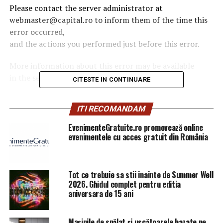
Please contact the server administrator at
webmaster@capital.ro to inform them of the time this
error occurred,
and the actions you performed just before this error.
More information about this error may be available
in the server error log.
CITESTE IN CONTINUARE
Additionally, a 500 Internal Server Error
ITI RECOMANDAM
error was encountered while trying to use an
ErrorDocument to handle the request.
EvenimenteGratuite.ro promovează online
evenimentele cu acces gratuit din România
ARTICOLE PE ACEIASI TEMA:
PRIMA
URMATORUL
Tot ce trebuie sa stii inainte de Summer Well
Lovitură CRUNTĂ pentru cei care au mașini DIESEL:
2026. Ghidul complet pentru editia
"Motorina, moartea întruchipată, care a răpus 100.000
aniversara de 15 ani
de vieţi!" Germania dă tonul unui fenomen FĂRĂ
PRECEDENT! | Sibiul de AZI
Mașinile de spălat și uscătoarele bazate pe