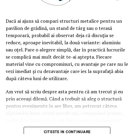
Dacă ai ajuns să compari structuri metalice pentru un
pavilion de grădină, un stand de târg sau o terasă
temporară, probabil ai observat deja că discuția se
reduce, aproape inevitabil, la două variante: aluminiu
sau oțel. Pare o alegere simplă, dar în practică lucrurile
se complică mai mult decât te-ai aștepta. Fiecare
material vine cu compromisuri, cu avantaje pe care nu le
vezi imediat și cu dezavantaje care ies la suprafață abia
după câteva luni de utilizare.
Am vrut să scriu despre asta pentru că am trecut și eu
prin aceeași dilemă. Când a trebuit să aleg o structură
pentru evenimente în aer liber, am petrecut câteva
săptămâni bune citind specificații, comparând prețuri,
vorbind cu furnizori. Ce am descoperit e că răspunsul
„corect” depinde mult de context, de cât de des muți
CITESTE IN CONTINUARE