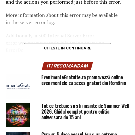
and the actions you performed just before this error.
More information about this error may be available
in the server error log.
Additionally, a 500 Internal Server Error
error was encountered while trying to use an
CITESTE IN CONTINUARE
ErrorDocument to handle the request.
ITI RECOMANDAM
ARTICOLE PE ACEIASI TEMA:
PRIMA
EvenimenteGratuite.ro promovează online
URMATORUL
Omul care a băgat spaima în americani a fost prins! |
evenimentele cu acces gratuit din România
Sibiul de AZI
NU RATATI
Lovitură CRUNTĂ pentru cei care au mașini DIESEL:
Tot ce trebuie sa stii inainte de Summer Well
"Motorina, moartea întruchipată, care a răpus 100.000
2026. Ghidul complet pentru editia
aniversara de 15 ani
de vieţi!" Germania dă tonul unui fenomen FĂRĂ
PRECEDENT! | Sibiul de AZI
Cum ar fi dacă ceasul tău s-ar antrena