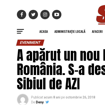
ACASA
ADMINISTRAȚIE LOCALĂ
AFACERI
EVENIMENT
A apărut un nou 
România. S-a des
Sibiul de AZI
Publicat
acum 8 ani
pe
octombrie 26, 2018
De
Deny