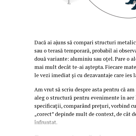
Dacă ai ajuns să compari structuri metalic
sau o terasă temporară, probabil ai observa
două variante: aluminiu sau oțel. Pare o al
mai mult decât te-ai aștepta. Fiecare mate
le vezi imediat și cu dezavantaje care ies l
Am vrut să scriu despre asta pentru că am t
aleg o structură pentru evenimente în aer 
specificații, comparând prețuri, vorbind c
„corect” depinde mult de context, de cât d
înfruntat.