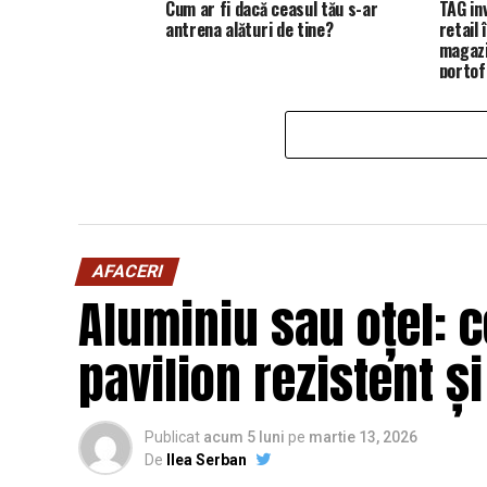
Cum ar fi dacă ceasul tău s-ar
TAG in
antrena alături de tine?
retail
magazi
portofo
AFACERI
Aluminiu sau oțel: c
pavilion rezistent ș
Publicat
acum 5 luni
pe
martie 13, 2026
De
Ilea Serban