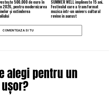
vestește 500.000 de euro în
SUMMER WELL implineste 15 ani.
 în 2026, pentru modernizarea
Festivalul care a transformat
nelor și extinderea
muzica intr-un univers cultural
liului
revine in august
COMENTEAZA SI TU
e alegi pentru un
i ușor?