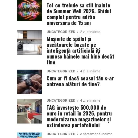
Tot ce trebuie sa stii inainte
de Summer Well 2026. Ghidul
complet pentru editia
aniversara de 15 ani
UNCATEGORIZED
2 zile inainte
Mașinile de spălat și
uscătoarele bazate pe
inteligență artificială îți
cunosc hainele mai bine decât
tine
UNCATEGORIZED
4 zile inainte
Cum ar fi dacă ceasul tău s-ar
antrena alături de tine?
UNCATEGORIZED
4 zile inainte
TAG investește 500.000 de
euro în retail în 2026, pentru
modernizarea magazinelor și
extinderea portofoliului
UNCATEGORIZED
o săptămână inainte