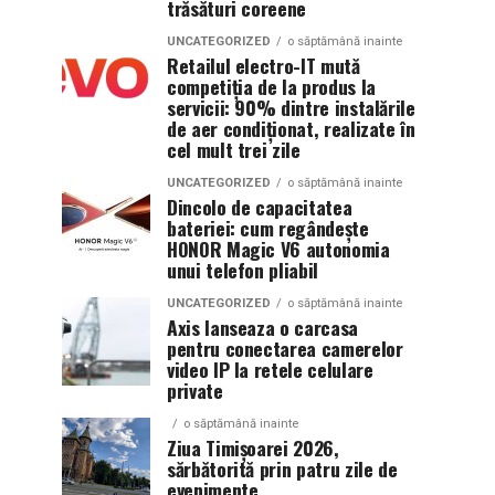
trăsături coreene
UNCATEGORIZED
o săptămână inainte
Retailul electro-IT mută
competiția de la produs la
servicii: 90% dintre instalările
de aer condiționat, realizate în
cel mult trei zile
UNCATEGORIZED
o săptămână inainte
Dincolo de capacitatea
bateriei: cum regândește
HONOR Magic V6 autonomia
unui telefon pliabil
UNCATEGORIZED
o săptămână inainte
Axis lanseaza o carcasa
pentru conectarea camerelor
video IP la retele celulare
private
o săptămână inainte
Ziua Timișoarei 2026,
sărbătorită prin patru zile de
evenimente