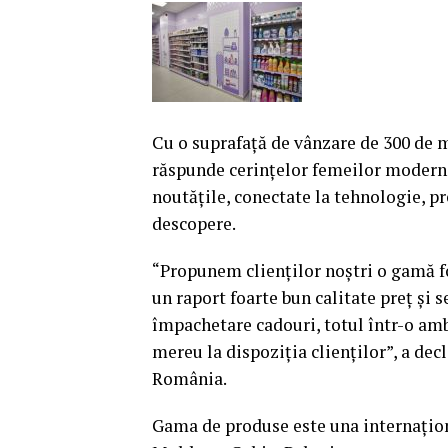
Cu o suprafaţă de vânzare de 300 de me
răspunde cerinţelor femeilor moderne,
noutăţile, conectate la tehnologie, pr
descopere.
“Propunem clienţilor noştri o gamă fo
un raport foarte bun calitate preţ şi 
împachetare cadouri, totul într-o amb
mereu la dispoziţia clienţilor”, a dec
România.
Gama de produse este una internaţiona