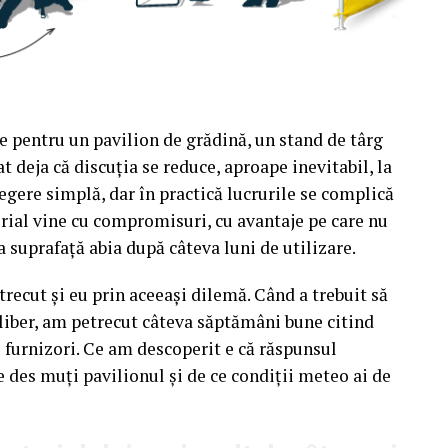
e pentru un pavilion de grădină, un stand de târg
t deja că discuția se reduce, aproape inevitabil, la
egere simplă, dar în practică lucrurile se complică
rial vine cu compromisuri, cu avantaje pe care nu
a suprafață abia după câteva luni de utilizare.
recut și eu prin aceeași dilemă. Când a trebuit să
liber, am petrecut câteva săptămâni bune citind
u furnizori. Ce am descoperit e că răspunsul
e des muți pavilionul și de ce condiții meteo ai de