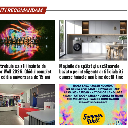
ITI RECOMANDAM
trebuie sa stii inainte de
Mașinile de spălat și uscătoarele
 Well 2026. Ghidul complet
bazate pe inteligență artificială îți
 editia aniversara de 15 ani
cunosc hainele mai bine decât tine