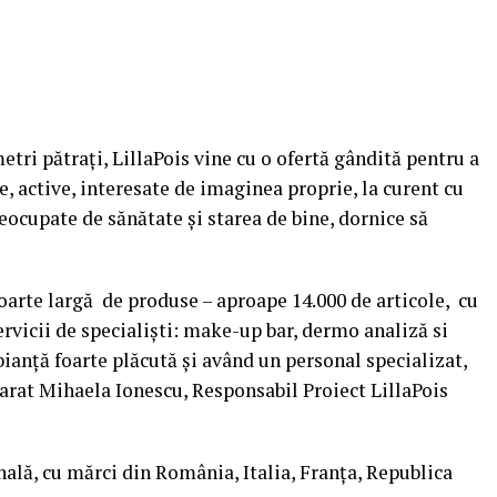
tri pătraţi, LillaPois vine cu o ofertă gândită pentru a
 active, interesate de imaginea proprie, la curent cu
eocupate de sănătate şi starea de bine, dornice să
arte largă de produse – aproape 14.000 de articole, cu
servicii de specialişti: make-up bar, dermo analiză si
ianţă foarte plăcută şi având un personal specializat,
larat Mihaela Ionescu, Responsabil Proiect LillaPois
lă, cu mărci din România, Italia, Franţa, Republica