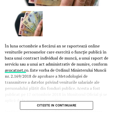
În luna octombrie a fiecărui an se raportează online
veniturile persoanelor care exercită o funcţie publică în
baza unui contract individual de muncă, a unui raport de
serviciu sau a unui act administrativ de numire, conform
avocatnet.r
o. Este vorba de Ordinul Ministerului Muncii
nr. 2.169/2018 de aprobare a Metodologiei de
transmitere a datelor privind veniturile salariale ale
personalului plătit din fonduri publice. Acesta a fost
publicat pe 17 octombrie 2018 în Monitorul Oficial şi se
aplică de la momentul apariţiei.
CITESTE IN CONTINUARE
Instituţiile şi autorităţile publice trebuie să raporteze