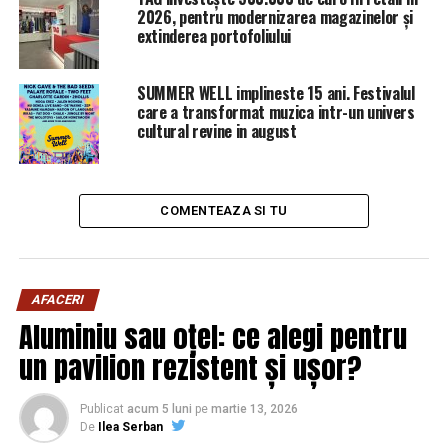
Mircea Badea, dezlănțuit! Dă de pământ cu PSD ca
2026, pentru modernizarea magazinelor și
niciodată. Ce l-a supărat | Sibiul de AZI
extinderea portofoliului
NU RATATI
Răsturnare de situație în cazul Elenei Udrea. Nimeni nu
SUMMER WELL implineste 15 ani. Festivalul
se aștepta la așa ceva | Sibiul de AZI
care a transformat muzica intr-un univers
cultural revine in august
COMENTEAZA SI TU
AFACERI
Aluminiu sau oțel: ce alegi pentru
un pavilion rezistent și ușor?
Publicat
acum 5 luni
pe
martie 13, 2026
De
Ilea Serban