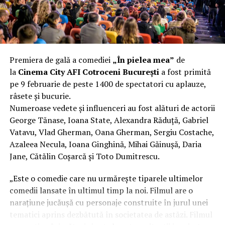
funcționalitate reală.
Aluminiul, pe scurt: ușor,
rezistent la coroziune, dar cu
Premiera de gală a comediei
„În pielea mea”
de
nuanțe
la
Cinema City AFI Cotroceni București
a fost primită
pe 9 februarie de peste 1400 de spectatori cu aplauze,
Aluminiul e materialul care apare primul în conversație
râsete și bucurie.
când cineva caută un pavilion ușor. Și pe bună dreptate.
Numeroase vedete și influenceri au fost alături de actorii
Densitatea aluminiului e de aproximativ 2,7 g/cm³, față
George Tănase, Ioana State, Alexandra Răduță, Gabriel
de circa 7,8 g/cm³ pentru oțel. Practic, la un volum
Vatavu, Vlad Gherman, Oana Gherman, Sergiu Costache,
identic, aluminiul cântărește cam o treime din greutatea
Azaleea Necula, Ioana Ginghină, Mihai Găinușă, Daria
oțelului. Pentru oricine transportă, montează și
Jane, Cătălin Coșarcă și Toto Dumitrescu.
demontează frecvent o structură, diferența asta se
simte enorm.
„Este o comedie care nu urmărește tiparele ultimelor
comedii lansate în ultimul timp la noi. Filmul are o
Un alt avantaj greu de ignorat e rezistența naturală la
narațiune jucăușă cu personaje construite în jurul unei
coroziune. Aluminiul formează un strat subțire de oxid
tematici aprins dezbătută în societatea de astăzi. Filmul
pe suprafață care îl protejează de rugină fără să fie