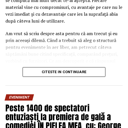
se complică mai mult decât te-ai aștepta. Fiecare
material vine cu compromisuri, cu avantaje pe care nu le
vezi imediat și cu dezavantaje care ies la suprafață abia
după câteva luni de utilizare.
Am vrut să scriu despre asta pentru că am trecut și eu
prin aceeași dilemă. Când a trebuit să aleg o structură
pentru evenimente în aer liber, am petrecut câteva
săptămâni bune citind specificații, comparând prețuri,
vorbind cu furnizori. Ce am descoperit e că răspunsul
„corect” depinde mult de context, de cât de des muți
CITESTE IN CONTINUARE
pavilionul și de ce condiții meteo ai de înfruntat.
De ce contează alegerea
EVENIMENT
materialului mai mult decât
Peste 1400 de spectatori
crezi
entuziaști la premiera de gală a
comediei ÎN PIELEA MEA, cu: George
Multe persoane tratează cadrul metalic al unui pavilion