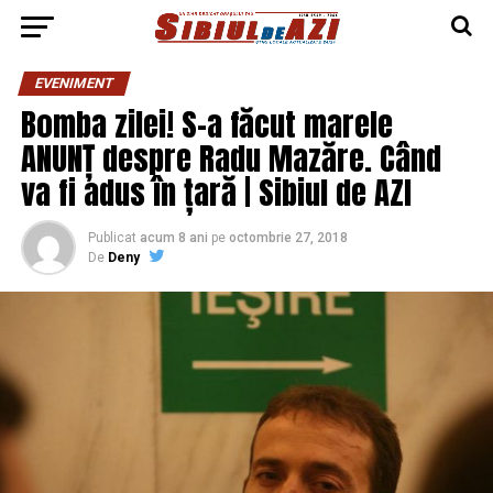
EVENIMENT
Bomba zilei! S-a făcut marele
ANUNȚ despre Radu Mazăre. Când
va fi adus în țară | Sibiul de AZI
Publicat
acum 8 ani
pe
octombrie 27, 2018
De
Deny