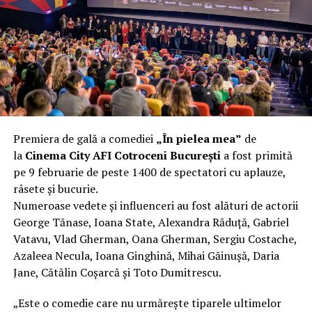
încât nu a mai putut fi pliat. Proprietarul l-a aruncat la
fier vechi a doua zi. Asta ca să fie clar de la început: nu
vorbim despre preferințe estetice, ci despre
funcționalitate reală.
Aluminiul, pe scurt: ușor,
rezistent la coroziune, dar cu
Premiera de gală a comediei
„În pielea mea”
de
nuanțe
la
Cinema City AFI Cotroceni București
a fost primită
pe 9 februarie de peste 1400 de spectatori cu aplauze,
Aluminiul e materialul care apare primul în conversație
râsete și bucurie.
când cineva caută un pavilion ușor. Și pe bună dreptate.
Numeroase vedete și influenceri au fost alături de actorii
Densitatea aluminiului e de aproximativ 2,7 g/cm³, față
George Tănase, Ioana State, Alexandra Răduță, Gabriel
de circa 7,8 g/cm³ pentru oțel. Practic, la un volum
Vatavu, Vlad Gherman, Oana Gherman, Sergiu Costache,
identic, aluminiul cântărește cam o treime din greutatea
Azaleea Necula, Ioana Ginghină, Mihai Găinușă, Daria
oțelului. Pentru oricine transportă, montează și
Jane, Cătălin Coșarcă și Toto Dumitrescu.
demontează frecvent o structură, diferența asta se
simte enorm.
„Este o comedie care nu urmărește tiparele ultimelor