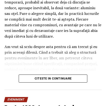
temporară, probabil ai observat deja că discuția se
reduce, aproape inevitabil, la două variante: aluminiu
sau oțel. Pare o alegere simplă, dar în practică lucrurile
se complică mai mult decât te-ai aștepta. Fiecare
material vine cu compromisuri, cu avantaje pe care nu le
vezi imediat și cu dezavantaje care ies la suprafață abia
după câteva luni de utilizare.
Am vrut să scriu despre asta pentru că am trecut și eu
prin aceeași dilemă. Când a trebuit să aleg o structură
pentru evenimente în aer liber, am petrecut câteva
săptămâni bune citind specificații, comparând prețuri,
vorbind cu furnizori. Ce am descoperit e că răspunsul
„corect” depinde mult de context, de cât de des muți
CITESTE IN CONTINUARE
pavilionul și de ce condiții meteo ai de înfruntat.
De ce contează alegerea
EVENIMENT
materialului mai mult decât