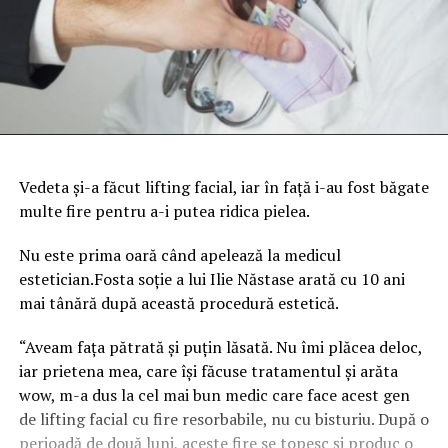
Vedeta şi-a făcut lifting facial, iar în faţă i-au fost băgate
multe fire pentru a-i putea ridica pielea.
Nu este prima oară când apelează la medicul
estetician.Fosta soţie a lui Ilie Năstase arată cu 10 ani
mai tânără după această procedură estetică.
“Aveam faţa pătrată şi puţin lăsată. Nu îmi plăcea deloc,
iar prietena mea, care îşi făcuse tratamentul şi arăta
wow, m-a dus la cel mai bun medic care face acest gen
de lifting facial cu fire resorbabile, nu cu bisturiu.
După o
perioadă de două luni, aceste fire se topesc şi produc o