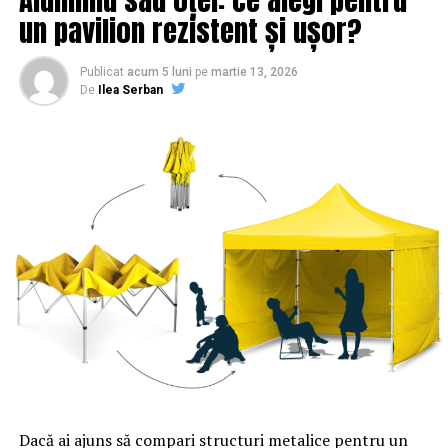
un pavilion rezistent și ușor?
Publicat
acum 5 luni
pe
martie 13, 2026
De
Ilea Serban
ARTICOLE PE ACEIASI TEMA:
PRIMA
URMATORUL
Incredibil! Oraşul care se plânge că are prea mulţi bani |
Sibiul de AZI
NU RATATI
Atenție! Țeapă cu bilete de avion la o companie low-cost
| Sibiul de AZI
Dacă ai ajuns să compari structuri metalice pentru un