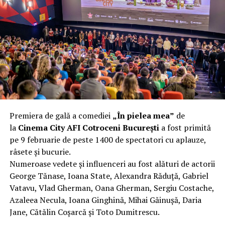
complet după o rafală de vânt care probabil nu depășea
40 km/h. Nu s-a prăbușit, dar s-a deformat atât de tare
încât nu a mai putut fi pliat. Proprietarul l-a aruncat la
fier vechi a doua zi. Asta ca să fie clar de la început: nu
vorbim despre preferințe estetice, ci despre
funcționalitate reală.
Aluminiul, pe scurt: ușor,
rezistent la coroziune, dar cu
Premiera de gală a comediei
„În pielea mea”
de
nuanțe
la
Cinema City AFI Cotroceni București
a fost primită
pe 9 februarie de peste 1400 de spectatori cu aplauze,
Aluminiul e materialul care apare primul în conversație
râsete și bucurie.
când cineva caută un pavilion ușor. Și pe bună dreptate.
Numeroase vedete și influenceri au fost alături de actorii
Densitatea aluminiului e de aproximativ 2,7 g/cm³, față
George Tănase, Ioana State, Alexandra Răduță, Gabriel
de circa 7,8 g/cm³ pentru oțel. Practic, la un volum
Vatavu, Vlad Gherman, Oana Gherman, Sergiu Costache,
identic, aluminiul cântărește cam o treime din greutatea
Azaleea Necula, Ioana Ginghină, Mihai Găinușă, Daria
oțelului. Pentru oricine transportă, montează și
Jane, Cătălin Coșarcă și Toto Dumitrescu.
demontează frecvent o structură, diferența asta se