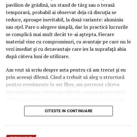
pavilion de grădină, un stand de târg sau o terasă
temporară, probabil ai observat deja că discuția se
reduce, aproape inevitabil, la două variante: aluminiu
sau oțel. Pare o alegere simplă, dar în practică lucrurile
se complică mai mult decât te-ai aștepta. Fiecare
material vine cu compromisuri, cu avantaje pe care nu le
vezi imediat și cu dezavantaje care ies la suprafață abia
după câteva luni de utilizare.
Am vrut să scriu despre asta pentru că am trecut și eu
prin aceeași dilemă. Când a trebuit să aleg o structură
pentru evenimente în aer liber, am petrecut câteva
săptămâni bune citind specificații, comparând prețuri,
vorbind cu furnizori. Ce am descoperit e că răspunsul
„corect” depinde mult de context, de cât de des muți
CITESTE IN CONTINUARE
pavilionul și de ce condiții meteo ai de înfruntat.
De ce contează alegerea