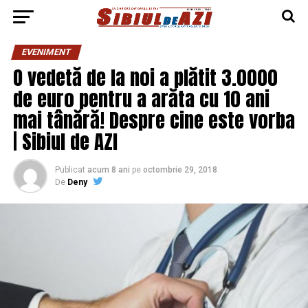
EVENIMENT
O vedetă de la noi a plătit 3.0000
de euro pentru a arăta cu 10 ani
mai tânără! Despre cine este vorba
| Sibiul de AZI
Publicat
acum 8 ani
pe
octombrie 29, 2018
De
Deny