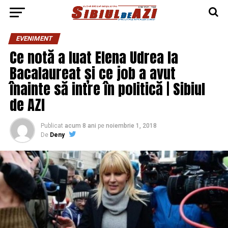
EVENIMENT
Ce notă a luat Elena Udrea la
Bacalaureat și ce job a avut
înainte să intre în politică | Sibiul
de AZI
Publicat
acum 8 ani
pe
noiembrie 1, 2018
De
Deny