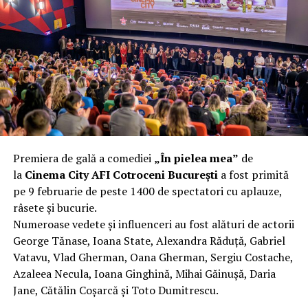
complet după o rafală de vânt care probabil nu depășea
40 km/h. Nu s-a prăbușit, dar s-a deformat atât de tare
încât nu a mai putut fi pliat. Proprietarul l-a aruncat la
fier vechi a doua zi. Asta ca să fie clar de la început: nu
vorbim despre preferințe estetice, ci despre
funcționalitate reală.
Aluminiul, pe scurt: ușor,
rezistent la coroziune, dar cu
Premiera de gală a comediei
„În pielea mea”
de
nuanțe
la
Cinema City AFI Cotroceni București
a fost primită
pe 9 februarie de peste 1400 de spectatori cu aplauze,
Aluminiul e materialul care apare primul în conversație
râsete și bucurie.
când cineva caută un pavilion ușor. Și pe bună dreptate.
Numeroase vedete și influenceri au fost alături de actorii
Densitatea aluminiului e de aproximativ 2,7 g/cm³, față
George Tănase, Ioana State, Alexandra Răduță, Gabriel
de circa 7,8 g/cm³ pentru oțel. Practic, la un volum
Vatavu, Vlad Gherman, Oana Gherman, Sergiu Costache,
identic, aluminiul cântărește cam o treime din greutatea
Azaleea Necula, Ioana Ginghină, Mihai Găinușă, Daria
oțelului. Pentru oricine transportă, montează și
Jane, Cătălin Coșarcă și Toto Dumitrescu.
demontează frecvent o structură, diferența asta se