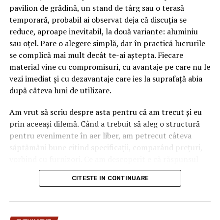
pavilion de grădină, un stand de târg sau o terasă
temporară, probabil ai observat deja că discuția se
reduce, aproape inevitabil, la două variante: aluminiu
sau oțel. Pare o alegere simplă, dar în practică lucrurile
se complică mai mult decât te-ai aștepta. Fiecare
material vine cu compromisuri, cu avantaje pe care nu le
vezi imediat și cu dezavantaje care ies la suprafață abia
după câteva luni de utilizare.
Am vrut să scriu despre asta pentru că am trecut și eu
prin aceeași dilemă. Când a trebuit să aleg o structură
pentru evenimente în aer liber, am petrecut câteva
săptămâni bune citind specificații, comparând prețuri,
vorbind cu furnizori. Ce am descoperit e că răspunsul
„corect” depinde mult de context, de cât de des muți
CITESTE IN CONTINUARE
pavilionul și de ce condiții meteo ai de înfruntat.
De ce contează alegerea