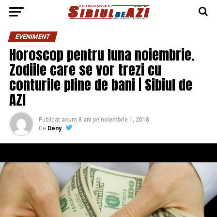
EVENIMENT
Horoscop pentru luna noiembrie.
Zodiile care se vor trezi cu
conturile pline de bani | Sibiul de
AZI
Publicat
acum 8 ani
pe
noiembrie 1, 2018
De
Deny