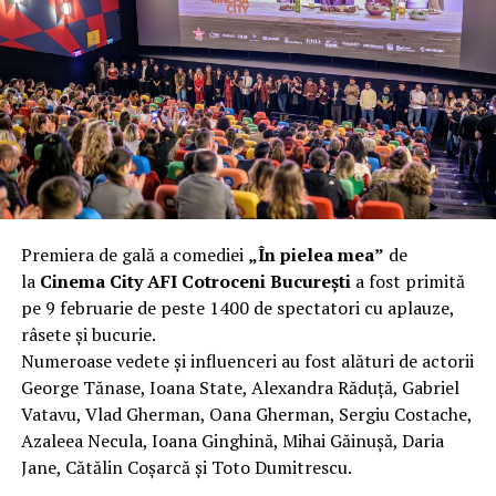
complet după o rafală de vânt care probabil nu depășea
40 km/h. Nu s-a prăbușit, dar s-a deformat atât de tare
încât nu a mai putut fi pliat. Proprietarul l-a aruncat la
fier vechi a doua zi. Asta ca să fie clar de la început: nu
vorbim despre preferințe estetice, ci despre
funcționalitate reală.
Aluminiul, pe scurt: ușor,
rezistent la coroziune, dar cu
Premiera de gală a comediei
„În pielea mea”
de
nuanțe
la
Cinema City AFI Cotroceni București
a fost primită
pe 9 februarie de peste 1400 de spectatori cu aplauze,
Aluminiul e materialul care apare primul în conversație
râsete și bucurie.
când cineva caută un pavilion ușor. Și pe bună dreptate.
Numeroase vedete și influenceri au fost alături de actorii
Densitatea aluminiului e de aproximativ 2,7 g/cm³, față
George Tănase, Ioana State, Alexandra Răduță, Gabriel
de circa 7,8 g/cm³ pentru oțel. Practic, la un volum
Vatavu, Vlad Gherman, Oana Gherman, Sergiu Costache,
identic, aluminiul cântărește cam o treime din greutatea
Azaleea Necula, Ioana Ginghină, Mihai Găinușă, Daria
oțelului. Pentru oricine transportă, montează și
Jane, Cătălin Coșarcă și Toto Dumitrescu.
demontează frecvent o structură, diferența asta se