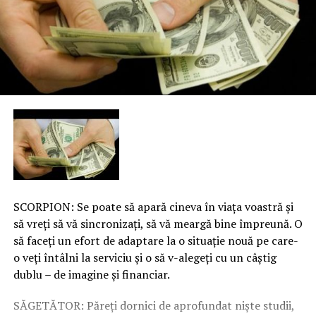
SCORPION: Se poate să apară cineva în viaţa voastră şi
să vreţi să vă sincronizaţi, să vă meargă bine împreună. O
să faceţi un efort de adaptare la o situaţie nouă pe care-
o veţi întâlni la serviciu şi o să v-alegeţi cu un câştig
dublu – de imagine şi financiar.
SĂGETĂTOR: Păreţi dornici de aprofundat nişte studii,