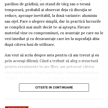
pavilion de grădină, un stand de târg sau o terasă
voi.
temporară, probabil ai observat deja că discuția se
reduce, aproape inevitabil, la două variante: aluminiu
FECIOARĂ: Se poate să pregătiţi camera de musafiri şi să
sau oțel. Pare o alegere simplă, dar în practică lucrurile
aranjaţi totul pentru prietenii sau rudele care-or să stea
se complică mai mult decât te-ai aștepta. Fiecare
câteva zile la voi. Se poate să mai luaţi câte ceva în rate
material vine cu compromisuri, cu avantaje pe care nu le
şi să completaţi lipsurile din gospodărie, sau amenajaţi
vezi imediat și cu dezavantaje care ies la suprafață abia
camera copiilor şi le luaţi diverse lucruri după gustul lor.
după câteva luni de utilizare.
BALANŢĂ: O să le faceţi pe plac copiilor, îi duceţi în
Am vrut să scriu despre asta pentru că am trecut și eu
parc, în locurile preferate şi o să le-mpliniţi un vis, o să
prin aceeași dilemă. Când a trebuit să aleg o structură
fie distracţie, nu glumă. Acum chiar c-o să vă ocupaţi şi
pentru evenimente în aer liber, am petrecut câteva
de voi, c-aţi mai încercat o dată dar au apărut alte
săptămâni bune citind specificații, comparând prețuri,
priorităţi şi aţi lăsaţi totul baltă, e momentul să daţi
vorbind cu furnizori. Ce am descoperit e că răspunsul
refresh înfăţişării şi s-aveţi grijă de sănătate.
„corect” depinde mult de context, de cât de des muți
CITESTE IN CONTINUARE
SURSA: PRO TV
pavilionul și de ce condiții meteo ai de înfruntat.
De ce contează alegerea