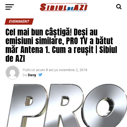
EVENIMENT
Cel mai bun câștigă! Deși au
emisiuni similare, PRO TV a bătut
măr Antena 1. Cum a reușit | Sibiul
de AZI
Publicat
acum 8 ani
pe
noiembrie 2, 2018
De
Deny