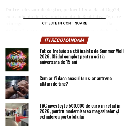
Dintre televiziunile de ştiri, pe locul 1 s-a clasat Digi24,
cu o audienţă de 0,8, fiind urmată de Realitatea Tv, care
a înregistrat 0,7 puncte de rating. Pe locul 3 se află
CITESTE IN CONTINUARE
Antena 3, cu un rating de 0,6%, fiind urmată de B1 TV
care a înregistrat o audienţă de 0,3%.
ITI RECOMANDAM
Tot ce trebuie sa stii inainte de Summer Well
ARTICOLE PE ACEIASI TEMA:
PRIMA
2026. Ghidul complet pentru editia
aniversara de 15 ani
URMATORUL
Grevă anunțată pe Aeroportul Otopeni. Suma colosală de
bani care s-a putea pierde în doar câteva ore | Sibiul de
Cum ar fi dacă ceasul tău s-ar antrena
AZI
alături de tine?
NU RATATI
Dezvăluire ȘOC despre DĂNCILĂ: Ce se pregătește să
facă | Sibiul de AZI
TAG investește 500.000 de euro în retail în
2026, pentru modernizarea magazinelor și
extinderea portofoliului