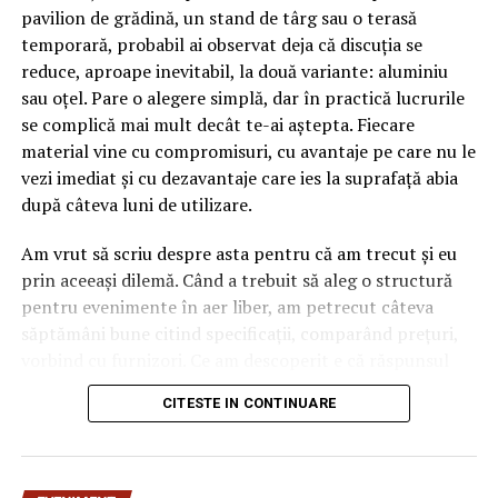
pavilion de grădină, un stand de târg sau o terasă
temporară, probabil ai observat deja că discuția se
reduce, aproape inevitabil, la două variante: aluminiu
sau oțel. Pare o alegere simplă, dar în practică lucrurile
se complică mai mult decât te-ai aștepta. Fiecare
material vine cu compromisuri, cu avantaje pe care nu le
vezi imediat și cu dezavantaje care ies la suprafață abia
după câteva luni de utilizare.
Am vrut să scriu despre asta pentru că am trecut și eu
prin aceeași dilemă. Când a trebuit să aleg o structură
pentru evenimente în aer liber, am petrecut câteva
săptămâni bune citind specificații, comparând prețuri,
vorbind cu furnizori. Ce am descoperit e că răspunsul
„corect” depinde mult de context, de cât de des muți
CITESTE IN CONTINUARE
pavilionul și de ce condiții meteo ai de înfruntat.
De ce contează alegerea