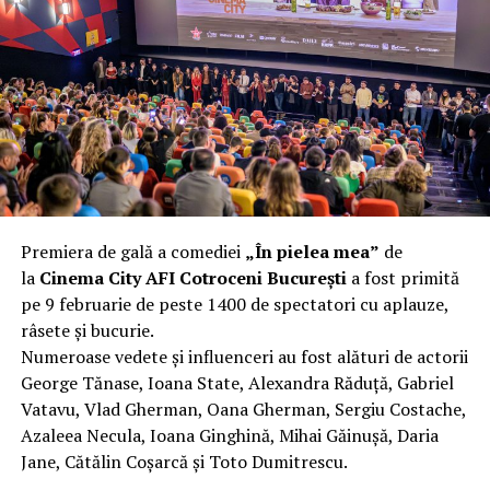
complet după o rafală de vânt care probabil nu depășea
40 km/h. Nu s-a prăbușit, dar s-a deformat atât de tare
încât nu a mai putut fi pliat. Proprietarul l-a aruncat la
fier vechi a doua zi. Asta ca să fie clar de la început: nu
vorbim despre preferințe estetice, ci despre
funcționalitate reală.
Aluminiul, pe scurt: ușor,
rezistent la coroziune, dar cu
Premiera de gală a comediei
„În pielea mea”
de
nuanțe
la
Cinema City AFI Cotroceni București
a fost primită
pe 9 februarie de peste 1400 de spectatori cu aplauze,
Aluminiul e materialul care apare primul în conversație
râsete și bucurie.
când cineva caută un pavilion ușor. Și pe bună dreptate.
Numeroase vedete și influenceri au fost alături de actorii
Densitatea aluminiului e de aproximativ 2,7 g/cm³, față
George Tănase, Ioana State, Alexandra Răduță, Gabriel
de circa 7,8 g/cm³ pentru oțel. Practic, la un volum
Vatavu, Vlad Gherman, Oana Gherman, Sergiu Costache,
identic, aluminiul cântărește cam o treime din greutatea
Azaleea Necula, Ioana Ginghină, Mihai Găinușă, Daria
oțelului. Pentru oricine transportă, montează și
Jane, Cătălin Coșarcă și Toto Dumitrescu.
demontează frecvent o structură, diferența asta se