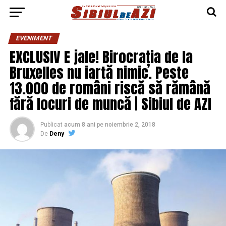
EVENIMENT
EXCLUSIV E jale! Birocrația de la
Bruxelles nu iartă nimic. Peste
13.000 de români riscă să rămână
fără locuri de muncă | Sibiul de AZI
Publicat
acum 8 ani
pe
noiembrie 2, 2018
De
Deny