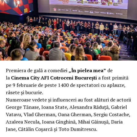
complet după o rafală de vânt care probabil nu depășea
40 km/h. Nu s-a prăbușit, dar s-a deformat atât de tare
încât nu a mai putut fi pliat. Proprietarul l-a aruncat la
fier vechi a doua zi. Asta ca să fie clar de la început: nu
vorbim despre preferințe estetice, ci despre
funcționalitate reală.
Aluminiul, pe scurt: ușor,
rezistent la coroziune, dar cu
Premiera de gală a comediei
„În pielea mea”
de
nuanțe
la
Cinema City AFI Cotroceni București
a fost primită
pe 9 februarie de peste 1400 de spectatori cu aplauze,
Aluminiul e materialul care apare primul în conversație
râsete și bucurie.
când cineva caută un pavilion ușor. Și pe bună dreptate.
Numeroase vedete și influenceri au fost alături de actorii
Densitatea aluminiului e de aproximativ 2,7 g/cm³, față
George Tănase, Ioana State, Alexandra Răduță, Gabriel
de circa 7,8 g/cm³ pentru oțel. Practic, la un volum
Vatavu, Vlad Gherman, Oana Gherman, Sergiu Costache,
identic, aluminiul cântărește cam o treime din greutatea
Azaleea Necula, Ioana Ginghină, Mihai Găinușă, Daria
oțelului. Pentru oricine transportă, montează și
Jane, Cătălin Coșarcă și Toto Dumitrescu.
demontează frecvent o structură, diferența asta se