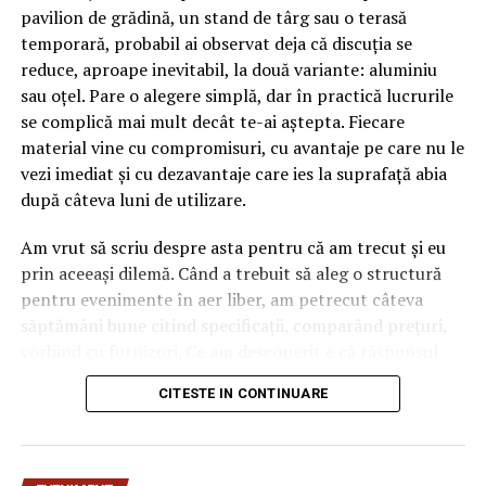
pavilion de grădină, un stand de târg sau o terasă
temporară, probabil ai observat deja că discuția se
reduce, aproape inevitabil, la două variante: aluminiu
sau oțel. Pare o alegere simplă, dar în practică lucrurile
se complică mai mult decât te-ai aștepta. Fiecare
material vine cu compromisuri, cu avantaje pe care nu le
vezi imediat și cu dezavantaje care ies la suprafață abia
după câteva luni de utilizare.
Am vrut să scriu despre asta pentru că am trecut și eu
prin aceeași dilemă. Când a trebuit să aleg o structură
pentru evenimente în aer liber, am petrecut câteva
săptămâni bune citind specificații, comparând prețuri,
vorbind cu furnizori. Ce am descoperit e că răspunsul
„corect” depinde mult de context, de cât de des muți
CITESTE IN CONTINUARE
pavilionul și de ce condiții meteo ai de înfruntat.
De ce contează alegerea