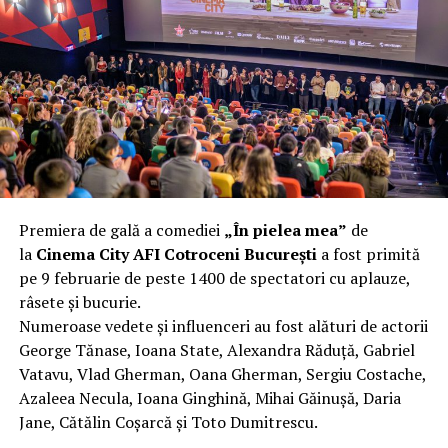
complet după o rafală de vânt care probabil nu depășea
40 km/h. Nu s-a prăbușit, dar s-a deformat atât de tare
încât nu a mai putut fi pliat. Proprietarul l-a aruncat la
fier vechi a doua zi. Asta ca să fie clar de la început: nu
vorbim despre preferințe estetice, ci despre
funcționalitate reală.
Aluminiul, pe scurt: ușor,
rezistent la coroziune, dar cu
Premiera de gală a comediei
„În pielea mea”
de
nuanțe
la
Cinema City AFI Cotroceni București
a fost primită
pe 9 februarie de peste 1400 de spectatori cu aplauze,
Aluminiul e materialul care apare primul în conversație
râsete și bucurie.
când cineva caută un pavilion ușor. Și pe bună dreptate.
Numeroase vedete și influenceri au fost alături de actorii
Densitatea aluminiului e de aproximativ 2,7 g/cm³, față
George Tănase, Ioana State, Alexandra Răduță, Gabriel
de circa 7,8 g/cm³ pentru oțel. Practic, la un volum
Vatavu, Vlad Gherman, Oana Gherman, Sergiu Costache,
identic, aluminiul cântărește cam o treime din greutatea
Azaleea Necula, Ioana Ginghină, Mihai Găinușă, Daria
oțelului. Pentru oricine transportă, montează și
Jane, Cătălin Coșarcă și Toto Dumitrescu.
demontează frecvent o structură, diferența asta se