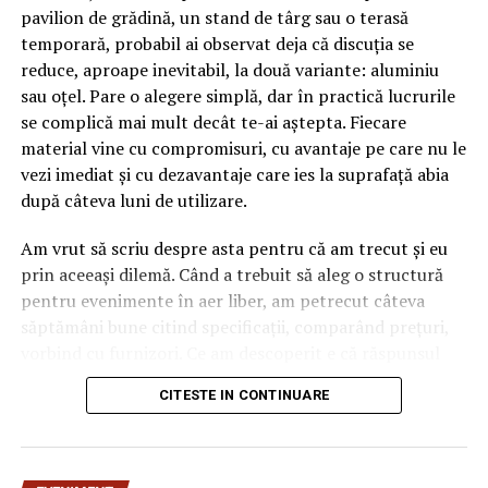
pavilion de grădină, un stand de târg sau o terasă
temporară, probabil ai observat deja că discuția se
reduce, aproape inevitabil, la două variante: aluminiu
sau oțel. Pare o alegere simplă, dar în practică lucrurile
se complică mai mult decât te-ai aștepta. Fiecare
material vine cu compromisuri, cu avantaje pe care nu le
vezi imediat și cu dezavantaje care ies la suprafață abia
după câteva luni de utilizare.
Am vrut să scriu despre asta pentru că am trecut și eu
prin aceeași dilemă. Când a trebuit să aleg o structură
pentru evenimente în aer liber, am petrecut câteva
săptămâni bune citind specificații, comparând prețuri,
vorbind cu furnizori. Ce am descoperit e că răspunsul
„corect” depinde mult de context, de cât de des muți
CITESTE IN CONTINUARE
pavilionul și de ce condiții meteo ai de înfruntat.
De ce contează alegerea