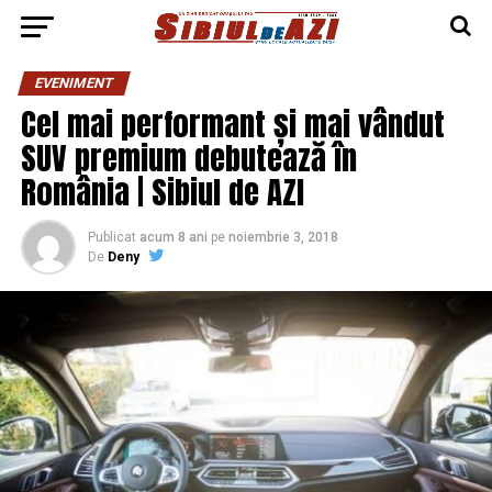
EVENIMENT
Cel mai performant și mai vândut
SUV premium debutează în
România | Sibiul de AZI
Publicat
acum 8 ani
pe
noiembrie 3, 2018
De
Deny