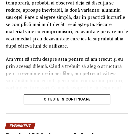
temporară, probabil ai observat deja că discuția se
reduce, aproape inevitabil, la două variante: aluminiu
sau oțel. Pare o alegere simplă, dar în practică lucrurile
se complică mai mult decât te-ai aștepta. Fiecare
material vine cu compromisuri, cu avantaje pe care nu le
vezi imediat și cu dezavantaje care ies la suprafață abia
după câteva luni de utilizare.
Am vrut să scriu despre asta pentru că am trecut și eu
prin aceeași dilemă. Când a trebuit să aleg o structură
pentru evenimente în aer liber, am petrecut câteva
săptămâni bune citind specificații, comparând prețuri,
vorbind cu furnizori. Ce am descoperit e că răspunsul
„corect” depinde mult de context, de cât de des muți
CITESTE IN CONTINUARE
pavilionul și de ce condiții meteo ai de înfruntat.
De ce contează alegerea
EVENIMENT
materialului mai mult decât