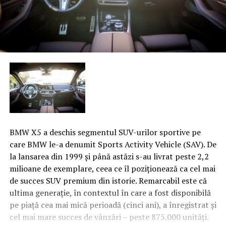
BMW X5 a deschis segmentul SUV-urilor sportive pe
care BMW le-a denumit Sports Activity Vehicle (SAV). De
la lansarea din 1999 şi până astăzi s-au livrat peste 2,2
milioane de exemplare, ceea ce îl poziţionează ca cel mai
de succes SUV premium din istorie. Remarcabil este că
ultima generaţie, în contextul în care a fost disponibilă
pe piaţă cea mai mică perioadă (cinci ani), a înregistrat şi
cel mai mare succes de vânzări – peste 875.000 unităţi.