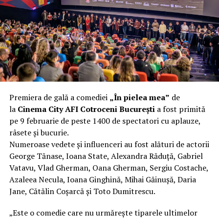
încât nu a mai putut fi pliat. Proprietarul l-a aruncat la
fier vechi a doua zi. Asta ca să fie clar de la început: nu
vorbim despre preferințe estetice, ci despre
funcționalitate reală.
Aluminiul, pe scurt: ușor,
rezistent la coroziune, dar cu
Premiera de gală a comediei
„În pielea mea”
de
nuanțe
la
Cinema City AFI Cotroceni București
a fost primită
pe 9 februarie de peste 1400 de spectatori cu aplauze,
Aluminiul e materialul care apare primul în conversație
râsete și bucurie.
când cineva caută un pavilion ușor. Și pe bună dreptate.
Numeroase vedete și influenceri au fost alături de actorii
Densitatea aluminiului e de aproximativ 2,7 g/cm³, față
George Tănase, Ioana State, Alexandra Răduță, Gabriel
de circa 7,8 g/cm³ pentru oțel. Practic, la un volum
Vatavu, Vlad Gherman, Oana Gherman, Sergiu Costache,
identic, aluminiul cântărește cam o treime din greutatea
Azaleea Necula, Ioana Ginghină, Mihai Găinușă, Daria
oțelului. Pentru oricine transportă, montează și
Jane, Cătălin Coșarcă și Toto Dumitrescu.
demontează frecvent o structură, diferența asta se
simte enorm.
„Este o comedie care nu urmărește tiparele ultimelor