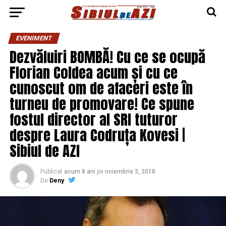
EVENIMENT
Dezvăluiri BOMBĂ! Cu ce se ocupă
Florian Coldea acum și cu ce
cunoscut om de afaceri este în
turneu de promovare! Ce spune
fostul director al SRI tuturor
despre Laura Codruța Kovesi |
Sibiul de AZI
Publicat
acum 8 ani
pe
noiembrie 3, 2018
De
Deny