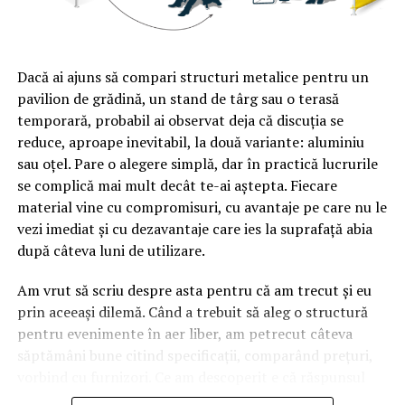
Dacă ai ajuns să compari structuri metalice pentru un
pavilion de grădină, un stand de târg sau o terasă
temporară, probabil ai observat deja că discuția se
reduce, aproape inevitabil, la două variante: aluminiu
sau oțel. Pare o alegere simplă, dar în practică lucrurile
se complică mai mult decât te-ai aștepta. Fiecare
material vine cu compromisuri, cu avantaje pe care nu le
vezi imediat și cu dezavantaje care ies la suprafață abia
după câteva luni de utilizare.
Am vrut să scriu despre asta pentru că am trecut și eu
prin aceeași dilemă. Când a trebuit să aleg o structură
pentru evenimente în aer liber, am petrecut câteva
săptămâni bune citind specificații, comparând prețuri,
vorbind cu furnizori. Ce am descoperit e că răspunsul
„corect” depinde mult de context, de cât de des muți