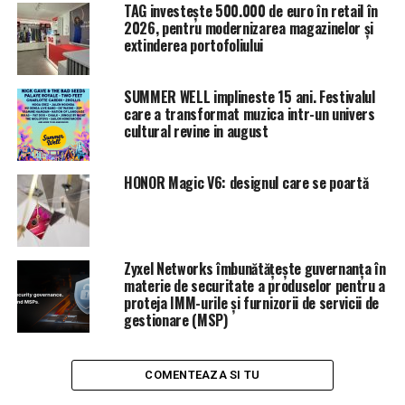
TAG investește 500.000 de euro în retail în
Dan Andronic a mai precizat şi că Traian Băsescu ştia
2026, pentru modernizarea magazinelor și
extinderea portofoliului
doar 10% din tot ceea ce se întâmpla în jurul său pentru
că informaţiile nu ajungeau complete la acesta.
SUMMER WELL implineste 15 ani. Festivalul
care a transformat muzica intr-un univers
ARTICOLE PE ACEIASI TEMA:
PRIMA
cultural revine in august
URMATORUL
REVOLTĂ în online! După scandalul cu secretara de la
HONOR Magic V6: designul care se poartă
Poli Timișoara, un alt caz similar și în Buzău! Un elev pe
punctul să fie exmatriculat! Bătaie de joc incredibilă |
Sibiul de AZI
NU RATATI
Zyxel Networks îmbunătățește guvernanța în
Liviu Dragnea anunță excluderi din PSD! Cine sunt liderii
materie de securitate a produselor pentru a
pe care vrea să îi dea afară din partid! (SURSE) | Sibiul
proteja IMM-urile și furnizorii de servicii de
de AZI
gestionare (MSP)
COMENTEAZA SI TU