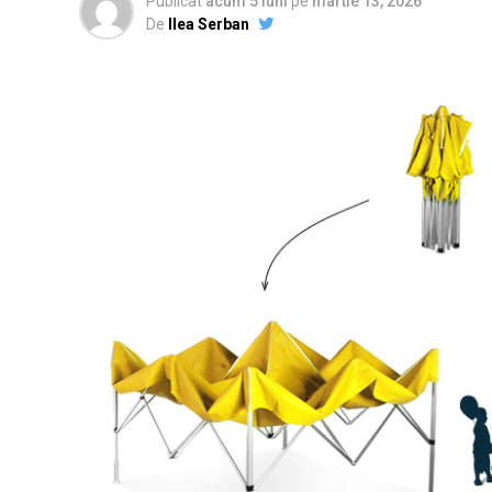
Publicat
acum 5 luni
pe
martie 13, 2026
De
Ilea Serban