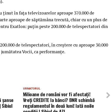
).
 ţinut în faţa televizoarelor aproape 370.000 de
foarte aproape de săptămâna trecută, chiar cu un plus de
entru Exatlon: puţin peste 200.000 de telespectatori din
200.000 de telespectatori, în creştere cu aproape 30.000
a jumătatea Vocii, ca performanţe.
URMATORUL
Milioane de români vor fi afectați!
i șanse
Vreți CREDITE la bănci? BNR schimbă
 Sibiul
regulamentul în două luni! Iată noile
condiții | Sibiul de AZI