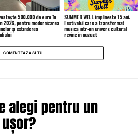
vestește 500.000 de euro în
SUMMER WELL implineste 15 ani.
 în 2026, pentru modernizarea
Festivalul care a transformat
nelor și extinderea
muzica intr-un univers cultural
liului
revine in august
COMENTEAZA SI TU
e alegi pentru un
i ușor?