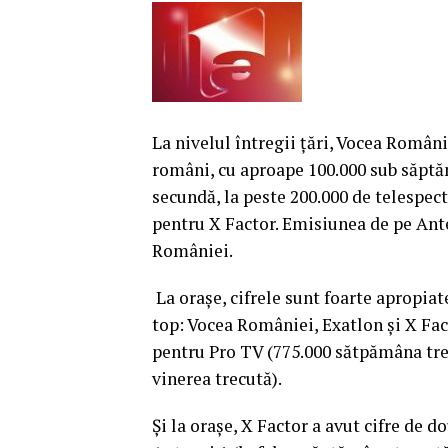
La nivelul întregii ţări, Vocea Români
români, cu aproape 100.000 sub săptăm
secundă, la peste 200.000 de telespect
pentru X Factor. Emisiunea de pe Ante
României.
La oraşe, cifrele sunt foarte apropia
top: Vocea României, Exatlon şi X Fac
pentru Pro TV (775.000 sătpămâna tre
vinerea trecută).
Și la oraşe, X Factor a avut cifre de