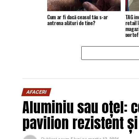
Cum ar fi dacă ceasul tău s-ar
TAG in
antrena alături de tine?
retail
magazi
portofo
AFACERI
Aluminiu sau oțel: c
pavilion rezistent ș