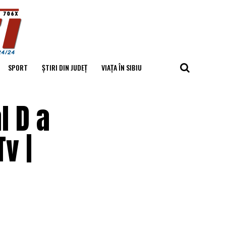
SPORT
ȘTIRI DIN JUDEȚ
VIAȚA ÎN SIBIU
l D a
v |