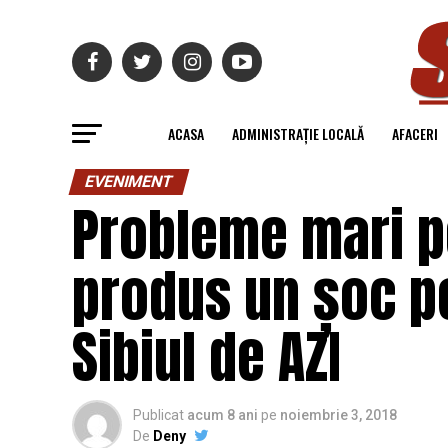
ACASA
ADMINISTRAȚIE LOCALĂ
AFACERI
EVENIMENT
Probleme mari pe
produs un șoc pe
Sibiul de AZI
Publicat
acum 8 ani
pe
noiembrie 3, 2018
De
Deny