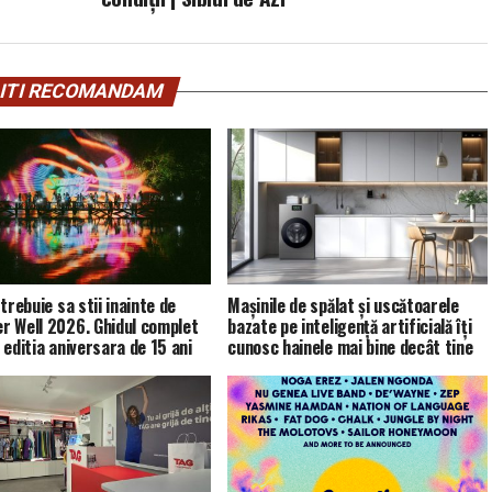
ITI RECOMANDAM
trebuie sa stii inainte de
Mașinile de spălat și uscătoarele
 Well 2026. Ghidul complet
bazate pe inteligență artificială îți
 editia aniversara de 15 ani
cunosc hainele mai bine decât tine