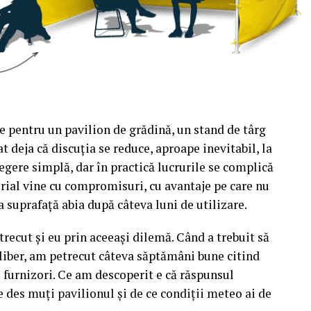
e pentru un pavilion de grădină, un stand de târg
t deja că discuția se reduce, aproape inevitabil, la
egere simplă, dar în practică lucrurile se complică
rial vine cu compromisuri, cu avantaje pe care nu
a suprafață abia după câteva luni de utilizare.
recut și eu prin aceeași dilemă. Când a trebuit să
liber, am petrecut câteva săptămâni bune citind
u furnizori. Ce am descoperit e că răspunsul
e des muți pavilionul și de ce condiții meteo ai de