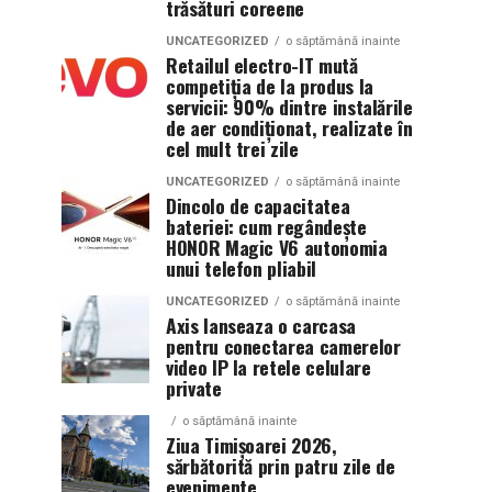
trăsături coreene
UNCATEGORIZED
o săptămână inainte
Retailul electro-IT mută
competiția de la produs la
servicii: 90% dintre instalările
de aer condiționat, realizate în
cel mult trei zile
UNCATEGORIZED
o săptămână inainte
Dincolo de capacitatea
bateriei: cum regândește
HONOR Magic V6 autonomia
unui telefon pliabil
UNCATEGORIZED
o săptămână inainte
Axis lanseaza o carcasa
pentru conectarea camerelor
video IP la retele celulare
private
o săptămână inainte
Ziua Timișoarei 2026,
sărbătorită prin patru zile de
evenimente