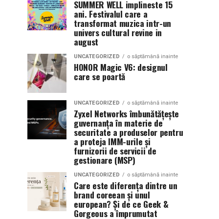
SUMMER WELL implineste 15
ani. Festivalul care a
transformat muzica intr-un
univers cultural revine in
august
UNCATEGORIZED
o săptămână inainte
HONOR Magic V6: designul
care se poartă
UNCATEGORIZED
o săptămână inainte
Zyxel Networks îmbunătățește
guvernanța în materie de
securitate a produselor pentru
a proteja IMM-urile și
furnizorii de servicii de
gestionare (MSP)
UNCATEGORIZED
o săptămână inainte
Care este diferența dintre un
brand coreean și unul
european? Și de ce Geek &
Gorgeous a împrumutat