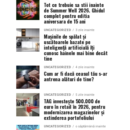
Tot ce trebuie sa stii inainte
de Summer Well 2026. Ghidul
complet pentru editia
aniversara de 15 ani
UNCATEGORIZED
3 zile inainte
Mașinile de spălat și
uscătoarele bazate pe
inteligență artificială îți
cunosc hainele mai bine decât
tine
UNCATEGORIZED
4 zile inainte
Cum ar fi dacă ceasul tău s-ar
antrena alături de tine?
UNCATEGORIZED
5 zile inainte
TAG investește 500.000 de
euro în retail în 2026, pentru
modernizarea magazinelor și
extinderea portofoliului
UNCATEGORIZED
o săptămână inainte