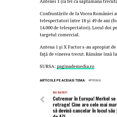
Antenei 1 (la fel ca săptămâna trecută
Confruntările de la Vocea României au
telespectatori între 18 şi 49 de ani (
14.000 de telespectatori). Locul doi p
targetul comercial.
Antena 1 şi X Factor s-au apropiat de 
faţă de vinerea trecut. Rămâne însă l
SURSA:
paginademedia.ro
ARTICOLE PE ACEIASI TEMA:
PRIMA
NU RATATI
Cutremur în Europa! Merkel se
retrage! Cine are cele mai mar
să devină cancelar în locul său |
de AZI