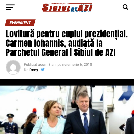
EVENIMENT
Lovitură pentru cuplul prezidențial.
Carmen Iohannis, audiată la
Parchetul General | Sibiul de AZI
Publicat
acum 8 ani
pe
noiembrie 6, 2018
De
Deny