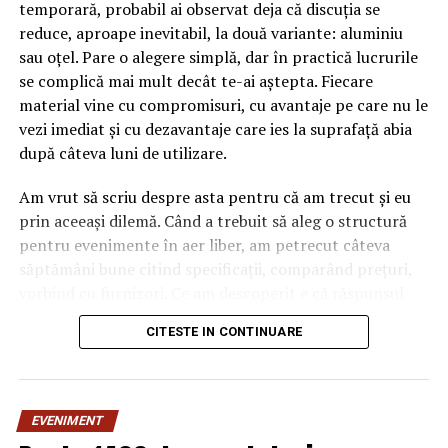
temporară, probabil ai observat deja că discuția se
reduce, aproape inevitabil, la două variante: aluminiu
sau oțel. Pare o alegere simplă, dar în practică lucrurile
se complică mai mult decât te-ai aștepta. Fiecare
material vine cu compromisuri, cu avantaje pe care nu le
vezi imediat și cu dezavantaje care ies la suprafață abia
după câteva luni de utilizare.
Am vrut să scriu despre asta pentru că am trecut și eu
prin aceeași dilemă. Când a trebuit să aleg o structură
pentru evenimente în aer liber, am petrecut câteva
săptămâni bune citind specificații, comparând prețuri,
vorbind cu furnizori. Ce am descoperit e că răspunsul
„corect” depinde mult de context, de cât de des muți
CITESTE IN CONTINUARE
pavilionul și de ce condiții meteo ai de înfruntat.
De ce contează alegerea
EVENIMENT
materialului mai mult decât