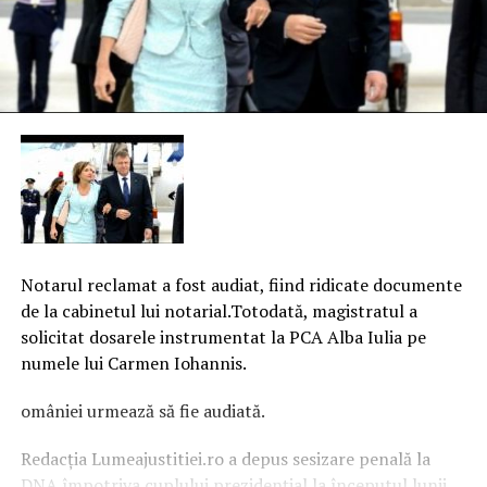
Notarul reclamat a fost audiat, fiind ridicate documente
de la cabinetul lui notarial.Totodată, magistratul a
solicitat dosarele instrumentat la PCA Alba Iulia pe
numele lui Carmen Iohannis.
omâniei urmează să fie audiată.
Redacţia Lumeajustitiei.ro a depus sesizare penală la
DNA împotriva cuplului prezidenţial la începutul lunii