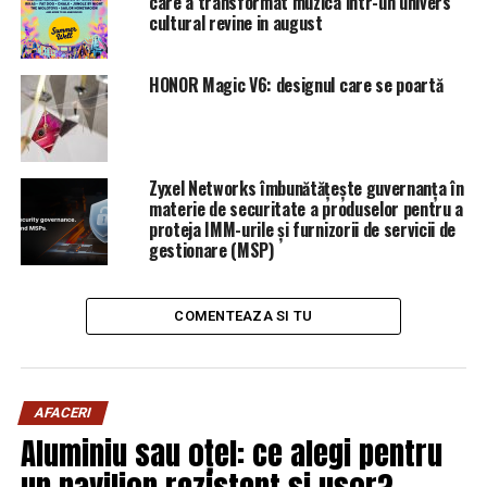
care a transformat muzica intr-un univers
cultural revine in august
HONOR Magic V6: designul care se poartă
Zyxel Networks îmbunătățește guvernanța în
materie de securitate a produselor pentru a
proteja IMM-urile și furnizorii de servicii de
gestionare (MSP)
COMENTEAZA SI TU
AFACERI
Aluminiu sau oțel: ce alegi pentru
un pavilion rezistent și ușor?