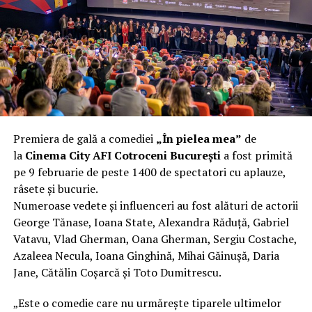
încât nu a mai putut fi pliat. Proprietarul l-a aruncat la
fier vechi a doua zi. Asta ca să fie clar de la început: nu
vorbim despre preferințe estetice, ci despre
funcționalitate reală.
Aluminiul, pe scurt: ușor,
rezistent la coroziune, dar cu
Premiera de gală a comediei
„În pielea mea”
de
nuanțe
la
Cinema City AFI Cotroceni București
a fost primită
pe 9 februarie de peste 1400 de spectatori cu aplauze,
Aluminiul e materialul care apare primul în conversație
râsete și bucurie.
când cineva caută un pavilion ușor. Și pe bună dreptate.
Numeroase vedete și influenceri au fost alături de actorii
Densitatea aluminiului e de aproximativ 2,7 g/cm³, față
George Tănase, Ioana State, Alexandra Răduță, Gabriel
de circa 7,8 g/cm³ pentru oțel. Practic, la un volum
Vatavu, Vlad Gherman, Oana Gherman, Sergiu Costache,
identic, aluminiul cântărește cam o treime din greutatea
Azaleea Necula, Ioana Ginghină, Mihai Găinușă, Daria
oțelului. Pentru oricine transportă, montează și
Jane, Cătălin Coșarcă și Toto Dumitrescu.
demontează frecvent o structură, diferența asta se
simte enorm.
„Este o comedie care nu urmărește tiparele ultimelor