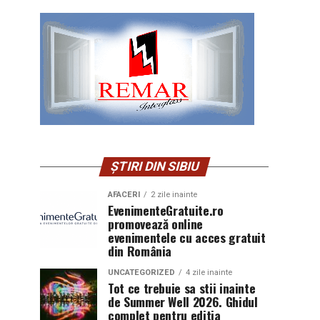
ȘTIRI DIN SIBIU
AFACERI
2 zile inainte
EvenimenteGratuite.ro
promovează online
evenimentele cu acces gratuit
din România
UNCATEGORIZED
4 zile inainte
Tot ce trebuie sa stii inainte
de Summer Well 2026. Ghidul
complet pentru editia