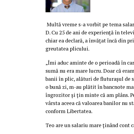
Multă vreme s-a vorbit pe tema salari
D. Cu 25 de ani de experienţă în tele
chiar ea declară, a învăţat încă din pr
greutatea plicului.
„Îmi aduc aminte de o perioadă în car
sumă nu era mare lucru. Doar că eram 
banii în plic, alături de fluturaşul de s
o bună zi, m-au plătit în bancnote ma
îngrozitor şi ţin minte că am plâns. P
vârsta aceea că valoarea banilor nu st
conform Libertatea.
Teo are un salariu mare ţinând cont 