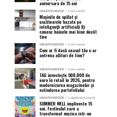
aniversara de 15 ani
UNCATEGORIZED
4 zile inainte
Mașinile de spălat și
uscătoarele bazate pe
inteligență artificială îți
cunosc hainele mai bine decât
tine
UNCATEGORIZED
6 zile inainte
Cum ar fi dacă ceasul tău s-ar
antrena alături de tine?
UNCATEGORIZED
6 zile inainte
TAG investește 500.000 de
euro în retail în 2026, pentru
modernizarea magazinelor și
extinderea portofoliului
UNCATEGORIZED
o săptămână inainte
SUMMER WELL implineste 15
ani. Festivalul care a
transformat muzica intr-un