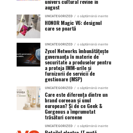
univers cultural revine in
august
UNCATEGORIZED
o săptămână inainte
HONOR Magic V6: designul
care se poartă
UNCATEGORIZED
o săptămână inainte
Zyxel Networks îmbunătățește
guvernanța în materie de
securitate a produselor pentru
a proteja IMM-urile și
furnizorii de servicii de
gestionare (MSP)
UNCATEGORIZED
o săptămână inainte
Care este diferența dintre un
brand coreean și unul
european? Și de ce Geek &
Gorgeous a împrumutat
trăsături coreene
UNCATEGORIZED
o săptămână inainte
Retailul electro-IT mută