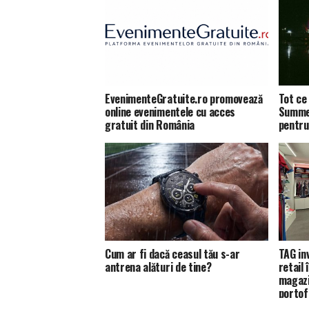
EvenimenteGratuite.ro promovează
Tot ce 
online evenimentele cu acces
Summer
gratuit din România
pentru
Cum ar fi dacă ceasul tău s-ar
TAG in
antrena alături de tine?
retail
magazi
portofo