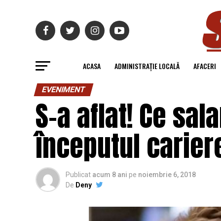
ACASA
ADMINISTRAȚIE LOCALĂ
AFACERI
EVENIMENT
S-a aflat! Ce sal
începutul cariere
Publicat
acum 8 ani
pe
noiembrie 6, 2018
De
Deny