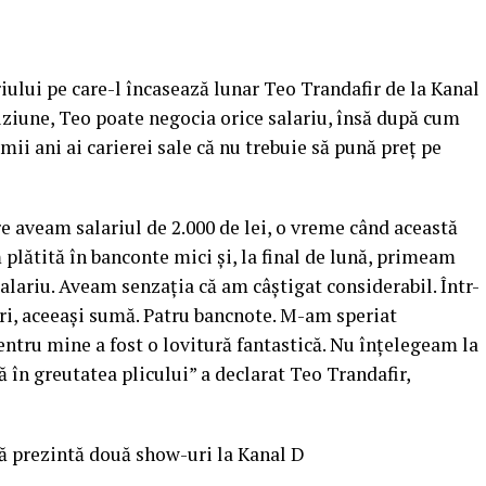
ului pe care-l încasează lunar Teo Trandafir de la Kanal
viziune, Teo poate negocia orice salariu, însă după cum
imii ani ai carierei sale că nu trebuie să pună preţ pe
e aveam salariul de 2.000 de lei, o vreme când această
plătită în banconte mici şi, la final de lună, primeam
alariu.
Aveam senzaţia că am câştigat considerabil. Într-
ri, aceeaşi sumă. Patru bancnote. M-am speriat
entru mine a fost o lovitură fantastică. Nu înţelegeam la
ă în greutatea plicului” a declarat Teo Trandafir,
că prezintă două show-uri la Kanal D