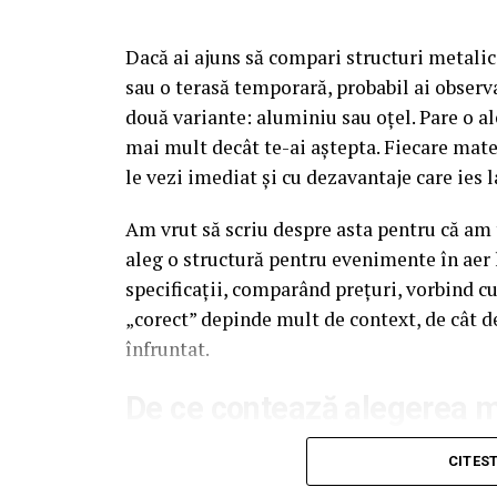
Dacă ai ajuns să compari structuri metalic
sau o terasă temporară, probabil ai observa
două variante: aluminiu sau oțel. Pare o al
mai mult decât te-ai aștepta. Fiecare mate
le vezi imediat și cu dezavantaje care ies l
Am vrut să scriu despre asta pentru că am t
aleg o structură pentru evenimente în aer 
specificații, comparând prețuri, vorbind c
„corect” depinde mult de context, de cât d
înfruntat.
De ce contează alegerea ma
Multe persoane tratează cadrul metalic al 
CITES
merge, de obicei, spre dimensiuni, spre as