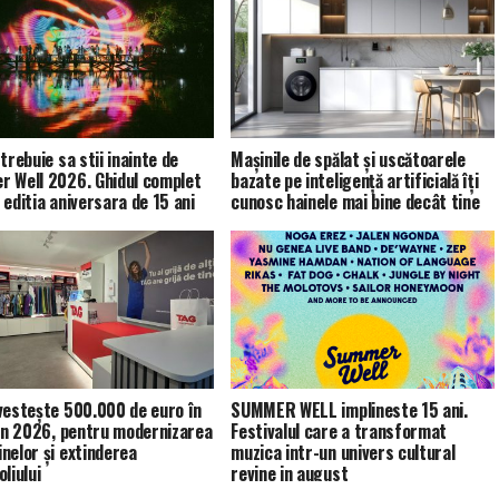
trebuie sa stii inainte de
Mașinile de spălat și uscătoarele
 Well 2026. Ghidul complet
bazate pe inteligență artificială îți
 editia aniversara de 15 ani
cunosc hainele mai bine decât tine
vestește 500.000 de euro în
SUMMER WELL implineste 15 ani.
 în 2026, pentru modernizarea
Festivalul care a transformat
nelor și extinderea
muzica intr-un univers cultural
liului
revine in august