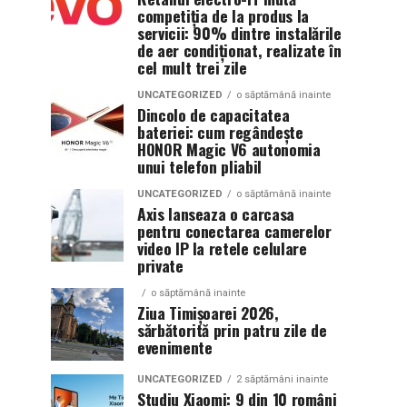
competiția de la produs la
servicii: 90% dintre instalările
de aer condiționat, realizate în
cel mult trei zile
UNCATEGORIZED
o săptămână inainte
Dincolo de capacitatea
bateriei: cum regândește
HONOR Magic V6 autonomia
unui telefon pliabil
UNCATEGORIZED
o săptămână inainte
Axis lanseaza o carcasa
pentru conectarea camerelor
video IP la retele celulare
private
o săptămână inainte
Ziua Timișoarei 2026,
sărbătorită prin patru zile de
evenimente
UNCATEGORIZED
2 săptămâni inainte
Studiu Xiaomi: 9 din 10 români