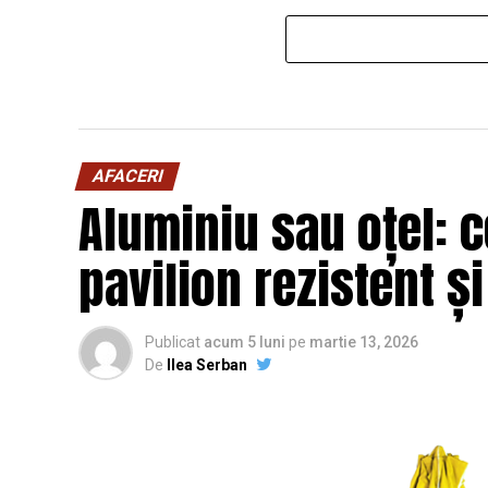
AFACERI
Aluminiu sau oțel: c
pavilion rezistent ș
Publicat
acum 5 luni
pe
martie 13, 2026
De
Ilea Serban