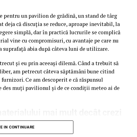
e pentru un pavilion de grădină, un stand de târg
t deja că discuția se reduce, aproape inevitabil, la
egere simplă, dar în practică lucrurile se complică
rial vine cu compromisuri, cu avantaje pe care nu
a suprafață abia după câteva luni de utilizare.
recut și eu prin aceeași dilemă. Când a trebuit să
liber, am petrecut câteva săptămâni bune citind
u furnizori. Ce am descoperit e că răspunsul
e des muți pavilionul și de ce condiții meteo ai de
terialului mai mult decât crezi
unui pavilion ca pe un detaliu secundar. Atenția
TE IN CONTINUARE
pectul acoperișului sau spre preț. Materialul din