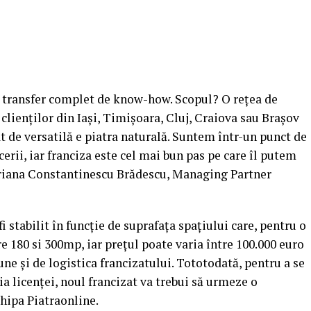
n transfer complet de know-how. Scopul? O reţea de
 clienţilor din Iaşi, Timişoara, Cluj, Craiova sau Braşov
ât de versatilă e piatra naturală. Suntem într-un punct de
cerii, iar franciza este cel mai bun pas pe care îl putem
ariana Constantinescu Brădescu, Managing Partner
fi stabilit în funcţie de suprafaţa spaţiului care, pentru o
re 180 si 300mp, iar preţul poate varia între 100.000 euro
une şi de logistica francizatului. Tototodată, pentru a se
ţia licenţei, noul francizat va trebui să urmeze o
chipa Piatraonline.