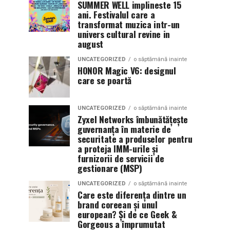
SUMMER WELL implineste 15
ani. Festivalul care a
transformat muzica intr-un
univers cultural revine in
august
UNCATEGORIZED
o săptămână inainte
HONOR Magic V6: designul
care se poartă
UNCATEGORIZED
o săptămână inainte
Zyxel Networks îmbunătățește
guvernanța în materie de
securitate a produselor pentru
a proteja IMM-urile și
furnizorii de servicii de
gestionare (MSP)
UNCATEGORIZED
o săptămână inainte
Care este diferența dintre un
brand coreean și unul
european? Și de ce Geek &
Gorgeous a împrumutat