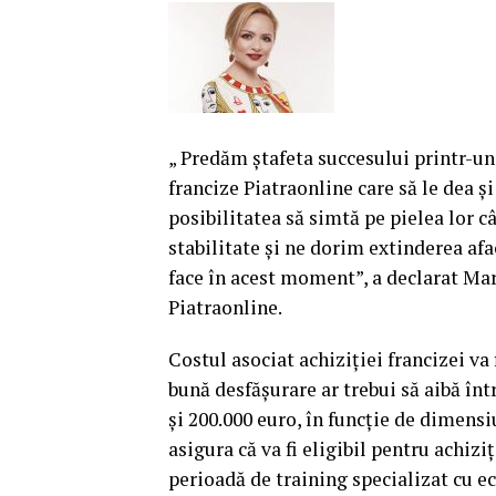
„ Predăm ştafeta succesului printr-u
francize Piatraonline care să le dea şi
posibilitatea să simtă pe pielea lor c
stabilitate şi ne dorim extinderea afa
face în acest moment”, a declarat M
Piatraonline.
Costul asociat achiziţiei francizei va 
bună desfăşurare ar trebui să aibă înt
şi 200.000 euro, în funcţie de dimensi
asigura că va fi eligibil pentru achizi
perioadă de training specializat cu e