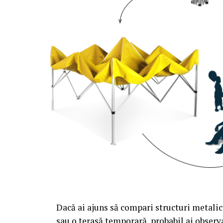
Dacă ai ajuns să compari structuri metalic
sau o terasă temporară, probabil ai observa