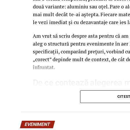
două variante: aluminiu sau oțel. Pare o al
mai mult decât te-ai aștepta. Fiecare mate
le vezi imediat și cu dezavantaje care ies l
Am vrut să scriu despre asta pentru că am t
aleg o structură pentru evenimente în aer 
specificații, comparând prețuri, vorbind c
„corect” depinde mult de context, de cât d
înfruntat.
De ce contează alegerea ma
Multe persoane tratează cadrul metalic al 
CITES
merge, de obicei, spre dimensiuni, spre as
care e făcută structura rămâne undeva pe fu
diferență vizibilă. Dar tocmai aici intervin
EVENIMENT