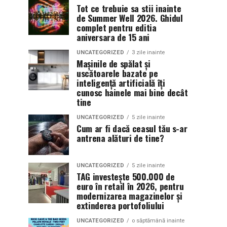
Tot ce trebuie sa stii inainte
de Summer Well 2026. Ghidul
complet pentru editia
aniversara de 15 ani
UNCATEGORIZED
3 zile inainte
Mașinile de spălat și
uscătoarele bazate pe
inteligență artificială îți
cunosc hainele mai bine decât
tine
UNCATEGORIZED
5 zile inainte
Cum ar fi dacă ceasul tău s-ar
antrena alături de tine?
UNCATEGORIZED
5 zile inainte
TAG investește 500.000 de
euro în retail în 2026, pentru
modernizarea magazinelor și
extinderea portofoliului
UNCATEGORIZED
o săptămână inainte