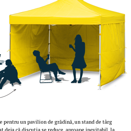
e pentru un pavilion de grădină, un stand de târg
t deja că discuția se reduce, aproape inevitabil, la