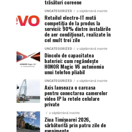
trăsături coreene
UNCATEGORIZED
o săptămână inainte
Retailul electro-IT mută
competiția de la produs la
servicii: 90% dintre instalările
de aer condiționat, realizate în
cel mult trei zile
UNCATEGORIZED
o săptămână inainte
Dincolo de capacitatea
bateriei: cum regândește
HONOR Magic V6 autonomia
unui telefon pliabil
UNCATEGORIZED
o săptămână inainte
Axis lanseaza o carcasa
pentru conectarea camerelor
video IP la retele celulare
private
o săptămână inainte
Ziua Timișoarei 2026,
sărbătorită prin patru zile de
evenimente