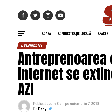
ACASA
ADMINISTRAȚIE LOCALĂ
AFACERI
EVENIMENT
Antreprenoarea c
internet se extin
AZI
Publicat
acum 8 ani
pe
noiembrie 7, 2018
De
Deny