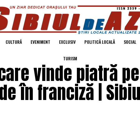
CULTURĂ
EVENIMENT
EXCLUSIV
POLITICĂ LOCALĂ
SOCIAL
TURISM
are vinde piatră pe
de în franciză | Sibi