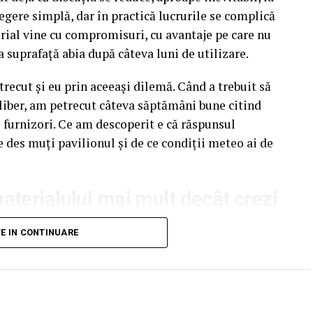
egere simplă, dar în practică lucrurile se complică
rial vine cu compromisuri, cu avantaje pe care nu
a suprafață abia după câteva luni de utilizare.
recut și eu prin aceeași dilemă. Când a trebuit să
liber, am petrecut câteva săptămâni bune citind
u furnizori. Ce am descoperit e că răspunsul
e des muți pavilionul și de ce condiții meteo ai de
terialului mai mult decât crezi
unui pavilion ca pe un detaliu secundar. Atenția
TE IN CONTINUARE
pectul acoperișului sau spre preț. Materialul din
ndal, ca un lucru „tehnic” care nu pare să facă o
e greșeala.