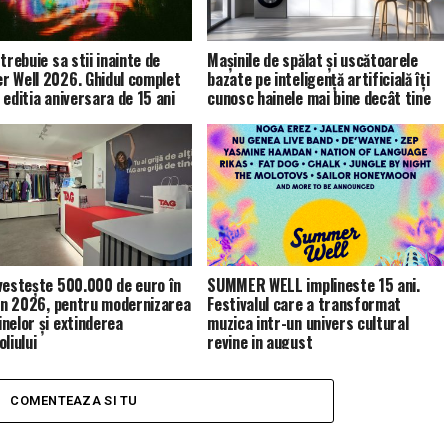
trebuie sa stii inainte de
Mașinile de spălat și uscătoarele
 Well 2026. Ghidul complet
bazate pe inteligență artificială îți
 editia aniversara de 15 ani
cunosc hainele mai bine decât tine
vestește 500.000 de euro în
SUMMER WELL implineste 15 ani.
 în 2026, pentru modernizarea
Festivalul care a transformat
nelor și extinderea
muzica intr-un univers cultural
liului
revine in august
COMENTEAZA SI TU