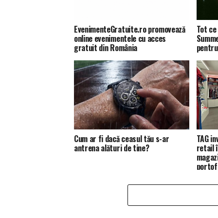
EvenimenteGratuite.ro promovează
Tot ce 
online evenimentele cu acces
Summer
gratuit din România
pentru
Cum ar fi dacă ceasul tău s-ar
TAG in
antrena alături de tine?
retail
magazi
portofo