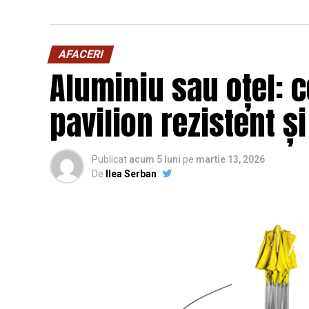
AFACERI
Aluminiu sau oțel: c
pavilion rezistent ș
Publicat
acum 5 luni
pe
martie 13, 2026
De
Ilea Serban