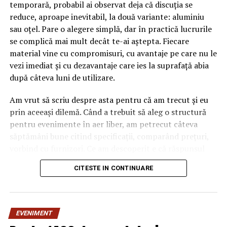
temporară, probabil ai observat deja că discuția se
reduce, aproape inevitabil, la două variante: aluminiu
sau oțel. Pare o alegere simplă, dar în practică lucrurile
se complică mai mult decât te-ai aștepta. Fiecare
material vine cu compromisuri, cu avantaje pe care nu le
vezi imediat și cu dezavantaje care ies la suprafață abia
după câteva luni de utilizare.
Am vrut să scriu despre asta pentru că am trecut și eu
prin aceeași dilemă. Când a trebuit să aleg o structură
pentru evenimente în aer liber, am petrecut câteva
săptămâni bune citind specificații, comparând prețuri,
vorbind cu furnizori. Ce am descoperit e că răspunsul
„corect” depinde mult de context, de cât de des muți
CITESTE IN CONTINUARE
pavilionul și de ce condiții meteo ai de înfruntat.
De ce contează alegerea
EVENIMENT
materialului mai mult decât