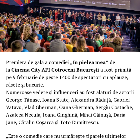
încât nu a mai putut fi pliat. Proprietarul l-a aruncat la
fier vechi a doua zi. Asta ca să fie clar de la început: nu
vorbim despre preferințe estetice, ci despre
funcționalitate reală.
Aluminiul, pe scurt: ușor,
rezistent la coroziune, dar cu
Premiera de gală a comediei
„În pielea mea”
de
nuanțe
la
Cinema City AFI Cotroceni București
a fost primită
pe 9 februarie de peste 1400 de spectatori cu aplauze,
Aluminiul e materialul care apare primul în conversație
râsete și bucurie.
când cineva caută un pavilion ușor. Și pe bună dreptate.
Numeroase vedete și influenceri au fost alături de actorii
Densitatea aluminiului e de aproximativ 2,7 g/cm³, față
George Tănase, Ioana State, Alexandra Răduță, Gabriel
de circa 7,8 g/cm³ pentru oțel. Practic, la un volum
Vatavu, Vlad Gherman, Oana Gherman, Sergiu Costache,
identic, aluminiul cântărește cam o treime din greutatea
Azaleea Necula, Ioana Ginghină, Mihai Găinușă, Daria
oțelului. Pentru oricine transportă, montează și
Jane, Cătălin Coșarcă și Toto Dumitrescu.
demontează frecvent o structură, diferența asta se
simte enorm.
„Este o comedie care nu urmărește tiparele ultimelor