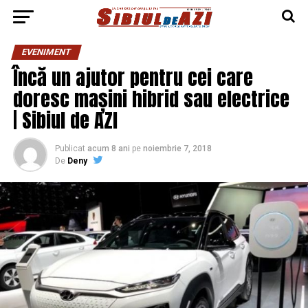
EVENIMENT
Încă un ajutor pentru cei care
doresc mașini hibrid sau electrice
| Sibiul de AZI
Publicat
acum 8 ani
pe
noiembrie 7, 2018
De
Deny