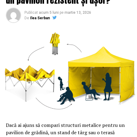
ARTICOLE PE ACEIASI TEMA:
PRIMA
Publicat
acum 5 luni
pe
martie 13, 2026
URMATORUL
De
Ilea Serban
Un proxenet mort a câștigat alegerile pentru un post de
deputat | Sibiul de AZI
NU RATATI
S-a aflat! Cine îi plătește pe jurnaliștii de la RISE
Project | Sibiul de AZI
Dacă ai ajuns să compari structuri metalice pentru un
pavilion de grădină, un stand de târg sau o terasă