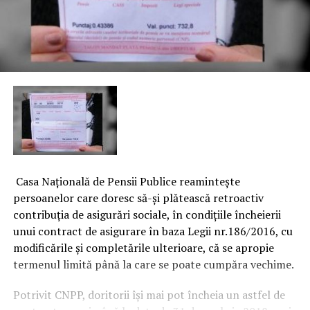
Casa Naţională de Pensii Publice reaminteşte
persoanelor care doresc să-şi plătească retroactiv
contribuţia de asigurări sociale, în condiţiile încheierii
unui contract de asigurare în baza Legii nr.186/2016, cu
modificările şi completările ulterioare, că se apropie
termenul limită până la care se poate cumpăra vechime.
Potrivit CNPP, doritorii îşi mai pot încheia un astfel de