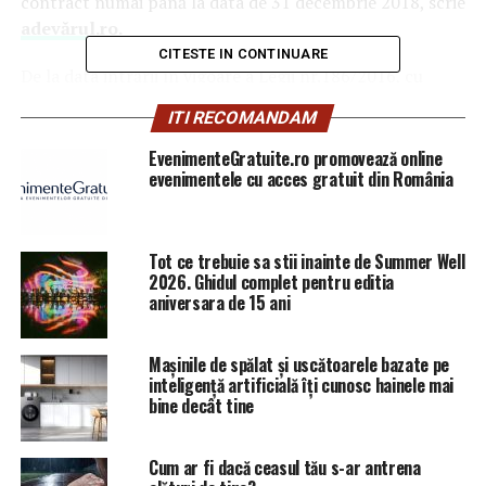
contract numai până la data de 31 decembrie 2018, scrie
adevărul.ro.
CITESTE IN CONTINUARE
De la data intrării în vigoare a Legii nr.186/2016, cu
modificările şi completările ulterioare, până la finalul
ITI RECOMANDAM
lunii septembrie 2018 au fost încheiate 39.341
contracte de asigurare socială pentru care casele
EvenimenteGratuite.ro promovează online
evenimentele cu acces gratuit din România
teritoriale de pensii au încasat suma de 221.981.718 lei.
Până la începutul acestui an, cei care voiau să-şi
cumpere 5 ani de vechime trebuiau să plătească
Tot ce trebuie sa stii inainte de Summer Well
aproximativ 15.500 lei în contul contribuţiilor pentru
2026. Ghidul complet pentru editia
aniversara de 15 ani
pensii.
Condiţiile şi procedura încheierii contractelor de
Mașinile de spălat și uscătoarele bazate pe
asigurare rămân neschimbate.
inteligență artificială îți cunosc hainele mai
bine decât tine
ARTICOLE PE ACEIASI TEMA:
PRIMA
Cum ar fi dacă ceasul tău s-ar antrena
URMATORUL