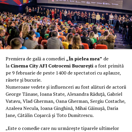
încât nu a mai putut fi pliat. Proprietarul l-a aruncat la
fier vechi a doua zi. Asta ca să fie clar de la început: nu
vorbim despre preferințe estetice, ci despre
funcționalitate reală.
Aluminiul, pe scurt: ușor,
rezistent la coroziune, dar cu
Premiera de gală a comediei
„În pielea mea”
de
nuanțe
la
Cinema City AFI Cotroceni București
a fost primită
pe 9 februarie de peste 1400 de spectatori cu aplauze,
Aluminiul e materialul care apare primul în conversație
râsete și bucurie.
când cineva caută un pavilion ușor. Și pe bună dreptate.
Numeroase vedete și influenceri au fost alături de actorii
Densitatea aluminiului e de aproximativ 2,7 g/cm³, față
George Tănase, Ioana State, Alexandra Răduță, Gabriel
de circa 7,8 g/cm³ pentru oțel. Practic, la un volum
Vatavu, Vlad Gherman, Oana Gherman, Sergiu Costache,
identic, aluminiul cântărește cam o treime din greutatea
Azaleea Necula, Ioana Ginghină, Mihai Găinușă, Daria
oțelului. Pentru oricine transportă, montează și
Jane, Cătălin Coșarcă și Toto Dumitrescu.
demontează frecvent o structură, diferența asta se
simte enorm.
„Este o comedie care nu urmărește tiparele ultimelor