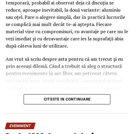
temporară, probabil ai observat deja că discuția se
reduce, aproape inevitabil, la două variante: aluminiu
sau oțel. Pare o alegere simplă, dar în practică lucrurile
se complică mai mult decât te-ai aștepta. Fiecare
material vine cu compromisuri, cu avantaje pe care nu le
vezi imediat și cu dezavantaje care ies la suprafață abia
după câteva luni de utilizare.
Am vrut să scriu despre asta pentru că am trecut și eu
prin aceeași dilemă. Când a trebuit să aleg o structură
pentru evenimente în aer liber, am petrecut câteva
săptămâni bune citind specificații, comparând prețuri,
vorbind cu furnizori. Ce am descoperit e că răspunsul
„corect” depinde mult de context, de cât de des muți
CITESTE IN CONTINUARE
pavilionul și de ce condiții meteo ai de înfruntat.
De ce contează alegerea
EVENIMENT
materialului mai mult decât