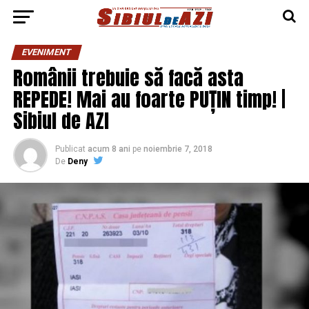
EVENIMENT
Românii trebuie să facă asta
REPEDE! Mai au foarte PUȚIN timp! |
Sibiul de AZI
Publicat
acum 8 ani
pe
noiembrie 7, 2018
De
Deny