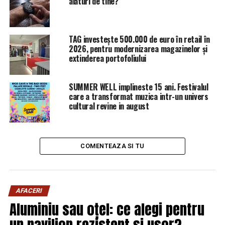
alături de tine?
De ce avea liderul PSD pistol. Explicaţia BOMBĂ despre
JAF | Sibiul de AZI
NU RATATI
TAG investește 500.000 de euro în retail în
Florin Busuioc a fost operat! Care este starea lui de
2026, pentru modernizarea magazinelor și
sănătate. Detalii de ultimă oră. Reacția lui Raed Arafat |
extinderea portofoliului
Sibiul de AZI
SUMMER WELL implineste 15 ani. Festivalul
care a transformat muzica intr-un univers
cultural revine in august
COMENTEAZA SI TU
AFACERI
Aluminiu sau oțel: ce alegi pentru
un pavilion rezistent și ușor?