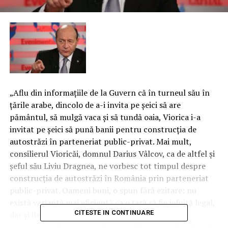
„Aflu din informaţiile de la Guvern că în turneul său în
ţările arabe, dincolo de a-i invita pe şeici să are
pământul, să mulgă vaca şi să tundă oaia, Viorica i-a
invitat pe şeici să pună banii pentru construcţia de
autostrăzi în parteneriat public-privat. Mai mult,
consilierul Vioricăi, domnul Darius Vâlcov, ca de altfel şi
şeful său Liviu Dragnea, ne vorbesc tot timpul despre
construcţia de autostrăzi în România prin parteneriat
public-privat.
Oameni buni, o spun fără ezitare: nu
există variantă mai eficientă ca o ţară să fie jefuită legal,
CITESTE IN CONTINUARE
dar şi ilegal, decât parteneriatul public-privat în
construcţia de autostrăzi”, a scris Băsescu pe Facebook.