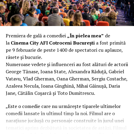
funcționalitate reală.
Aluminiul, pe scurt: ușor,
rezistent la coroziune, dar cu
Premiera de gală a comediei
„În pielea mea”
de
nuanțe
la
Cinema City AFI Cotroceni București
a fost primită
pe 9 februarie de peste 1400 de spectatori cu aplauze,
Aluminiul e materialul care apare primul în conversație
râsete și bucurie.
când cineva caută un pavilion ușor. Și pe bună dreptate.
Numeroase vedete și influenceri au fost alături de actorii
Densitatea aluminiului e de aproximativ 2,7 g/cm³, față
George Tănase, Ioana State, Alexandra Răduță, Gabriel
de circa 7,8 g/cm³ pentru oțel. Practic, la un volum
Vatavu, Vlad Gherman, Oana Gherman, Sergiu Costache,
identic, aluminiul cântărește cam o treime din greutatea
Azaleea Necula, Ioana Ginghină, Mihai Găinușă, Daria
oțelului. Pentru oricine transportă, montează și
Jane, Cătălin Coșarcă și Toto Dumitrescu.
demontează frecvent o structură, diferența asta se
simte enorm.
„Este o comedie care nu urmărește tiparele ultimelor
comedii lansate în ultimul timp la noi. Filmul are o
Un alt avantaj greu de ignorat e rezistența naturală la
narațiune jucăușă cu personaje construite în jurul unei
coroziune. Aluminiul formează un strat subțire de oxid
tematici aprins dezbătută în societatea de astăzi. Filmul
pe suprafață care îl protejează de rugină fără să fie