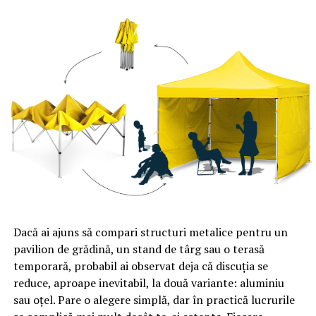
nerambursabili?”, a completat Traian Băsescu.
ARTICOLE PE ACEIASI TEMA:
PRIMA
URMATORUL
Cifrele „dezastrului diesel”. România e împotriva
curentului european | Sibiul de AZI
NU RATATI
„Soluţia nu este abandonul sau PĂRĂSIREA ţării” | Sibiul
de AZI
Dacă ai ajuns să compari structuri metalice pentru un
pavilion de grădină, un stand de târg sau o terasă
temporară, probabil ai observat deja că discuția se
reduce, aproape inevitabil, la două variante: aluminiu
sau oțel. Pare o alegere simplă, dar în practică lucrurile