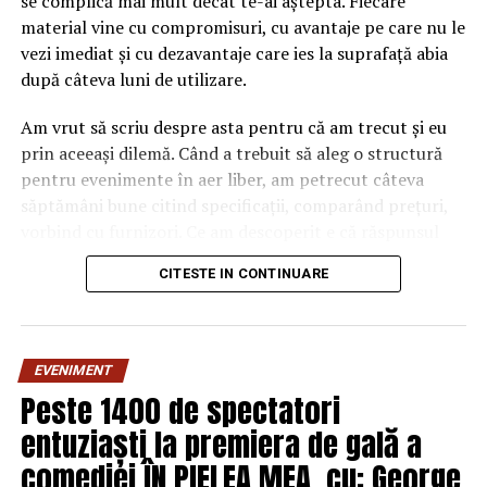
se complică mai mult decât te-ai aștepta. Fiecare
material vine cu compromisuri, cu avantaje pe care nu le
vezi imediat și cu dezavantaje care ies la suprafață abia
după câteva luni de utilizare.
Am vrut să scriu despre asta pentru că am trecut și eu
prin aceeași dilemă. Când a trebuit să aleg o structură
pentru evenimente în aer liber, am petrecut câteva
săptămâni bune citind specificații, comparând prețuri,
vorbind cu furnizori. Ce am descoperit e că răspunsul
„corect” depinde mult de context, de cât de des muți
CITESTE IN CONTINUARE
pavilionul și de ce condiții meteo ai de înfruntat.
De ce contează alegerea
EVENIMENT
materialului mai mult decât
Peste 1400 de spectatori
crezi
entuziaști la premiera de gală a
comediei ÎN PIELEA MEA, cu: George
Multe persoane tratează cadrul metalic al unui pavilion