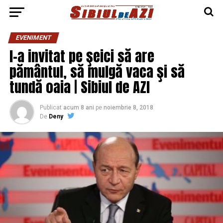
EVENIMENT
I-a invitat pe şeici să are
pământul, să mulgă vaca şi să
tundă oaia | Sibiul de AZI
Publicat
acum 8 ani
pe
noiembrie 8, 2018
De
Deny