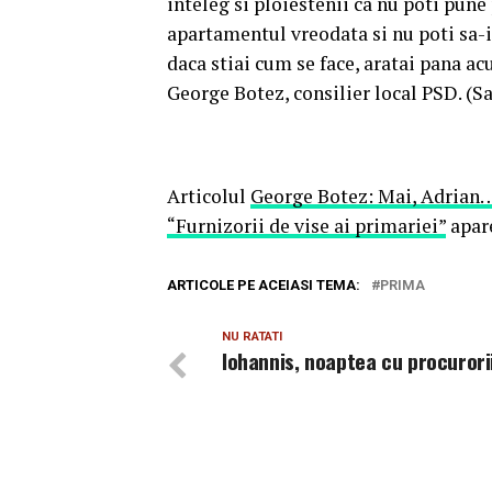
inteleg si ploiestenii ca nu poti pune
apartamentul vreodata si nu poti sa-i 
daca stiai cum se face, aratai pana ac
George Botez, consilier local PSD. (Sa
Articolul
George Botez: Mai, Adrian….s
“Furnizorii de vise ai primariei”
apar
ARTICOLE PE ACEIASI TEMA:
PRIMA
NU RATATI
Iohannis, noaptea cu procurorii