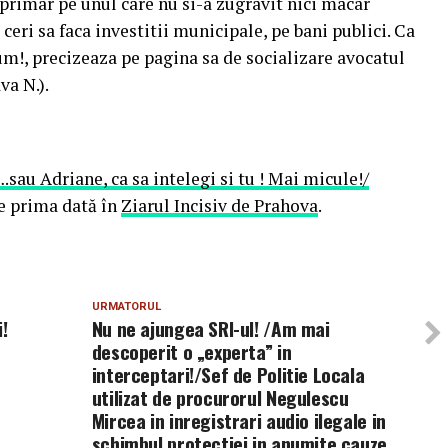
 primar pe unul care nu si-a zugravit nici macar
ceri sa faca investitii municipale, pe bani publici. Ca
um!, precizeaza pe pagina sa de socializare avocatul
va N.).
au Adriane, ca sa intelegi si tu ! Mai micule!/
e prima dată în
Ziarul Incisiv de Prahova
.
URMATORUL
!
Nu ne ajungea SRI-ul! /Am mai
descoperit o „experta” in
interceptari!/Sef de Politie Locala
utilizat de procurorul Negulescu
Mircea in inregistrari audio ilegale in
schimbul protectiei in anumite cauze