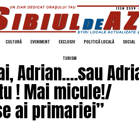
CULTURĂ
EVENIMENT
EXCLUSIV
POLITICĂ LOCALĂ
SOCIAL
TURISM
i, Adrian….sau Adri
 tu ! Mai micule!/
se ai primariei”