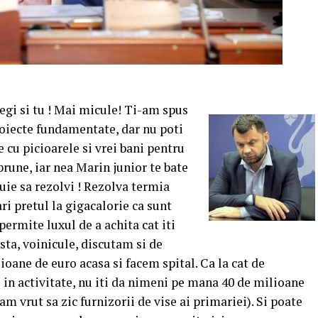
egi si tu ! Mai micule! Ti-am spus
proiecte fundamentate, dar nu poti
 cu picioarele si vrei bani pentru
prune, iar nea Marin junior te bate
buie sa rezolvi ! Rezolva termia
ri pretul la gigacalorie ca sunt
 permite luxul de a achita cat iti
asta, voinicule, discutam si de
lioane de euro acasa si facem spital. Ca la cat de
i in activitate, nu iti da nimeni pe mana 40 de milioane
(am vrut sa zic furnizorii de vise ai primariei). Si poate