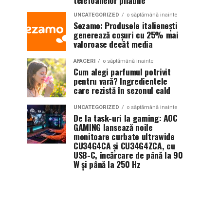
telefoanelor pliabile
UNCATEGORIZED
o săptămână inainte
Sezamo: Produsele italienești
generează coșuri cu 25% mai
valoroase decât media
AFACERI
o săptămână inainte
Cum alegi parfumul potrivit
pentru vară? Ingredientele
care rezistă în sezonul cald
UNCATEGORIZED
o săptămână inainte
De la task-uri la gaming: AOC
GAMING lansează noile
monitoare curbate ultrawide
CU34G4CA și CU34G4ZCA, cu
USB-C, încărcare de până la 90
W și până la 250 Hz