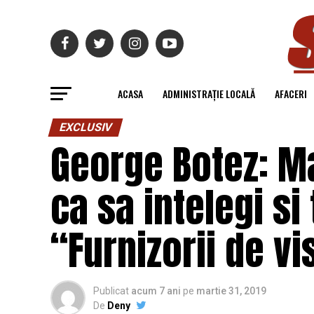
ACASA
ADMINISTRAȚIE LOCALĂ
AFACERI
EXCLUSIV
George Botez: Ma
ca sa intelegi si
“Furnizorii de vi
Publicat
acum 7 ani
pe
martie 31, 2019
De
Deny