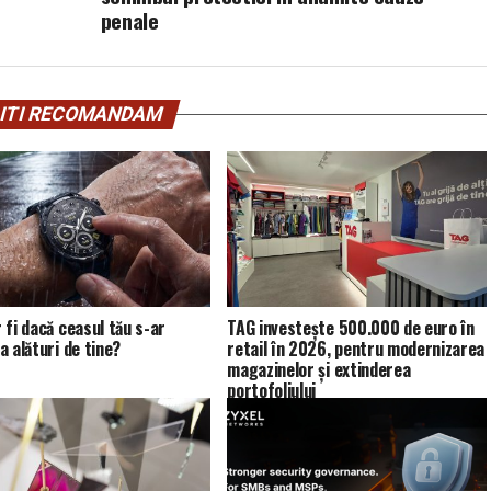
penale
ITI RECOMANDAM
 fi dacă ceasul tău s-ar
TAG investește 500.000 de euro în
a alături de tine?
retail în 2026, pentru modernizarea
magazinelor și extinderea
portofoliului