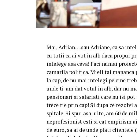
Mai, Adrian….sau Adriane, ca sa intel
cu totii ca ai vot in alb daca propui 
intelege asa ceva! Faci numai proiecte
camarila politica. Mieii tai mananca 
la cap, de nu mai intelegi pe cine tre
unde ti-am dat votul in alb, dar nu ma
pensionari si salariati care nu isi pot
trece tie prin cap! Si dupa ce rezolvi 
spitale. Si spui asa: uite, am 60 de mi
neprofesionist esti si cat empirism a
de euro, sa ai de unde plati clientele 