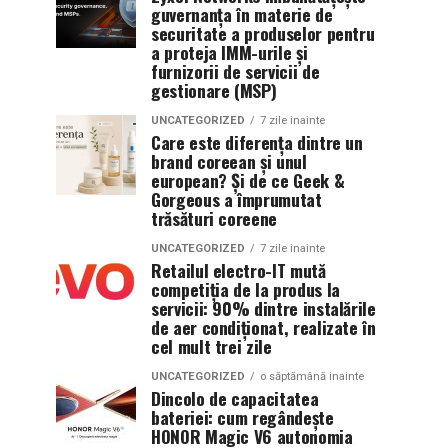
guvernanța în materie de
securitate a produselor pentru
a proteja IMM-urile și
furnizorii de servicii de
gestionare (MSP)
UNCATEGORIZED
7 zile inainte
Care este diferența dintre un
brand coreean și unul
european? Și de ce Geek &
Gorgeous a împrumutat
trăsături coreene
UNCATEGORIZED
7 zile inainte
Retailul electro-IT mută
competiția de la produs la
servicii: 90% dintre instalările
de aer condiționat, realizate în
cel mult trei zile
UNCATEGORIZED
o săptămână inainte
Dincolo de capacitatea
bateriei: cum regândește
HONOR Magic V6 autonomia