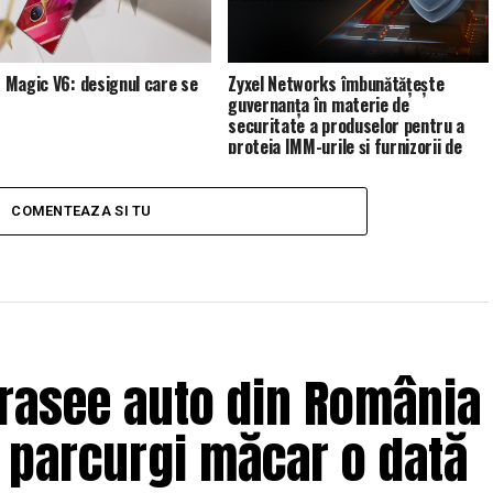
Magic V6: designul care se
Zyxel Networks îmbunătățește
guvernanța în materie de
securitate a produselor pentru a
proteja IMM-urile și furnizorii de
servicii de gestionare (MSP)
COMENTEAZA SI TU
trasee auto din România
e parcurgi măcar o dată