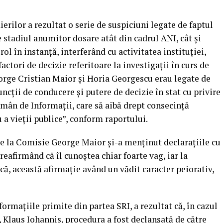
erilor a rezultat o serie de suspiciuni legate de faptul
de stadiul anumitor dosare atât din cadrul ANI, cât şi
ol în instanţă, interferând cu activitatea instituţiei,
actori de decizie referitoare la investigaţii în curs de
eorge Cristian Maior şi Horia Georgescu erau legate de
ncţii de conducere şi putere de decizie în stat cu privire
omân de Informaţii, care să aibă drept consecinţă
u a vieţii publice”, conform raportului.
de la Comisie George Maior şi-a menţinut declaraţiile cu
reafirmând că îl cunoştea chiar foarte vag, iar la
că, această afirmaţie având un vădit caracter peiorativ,
formaţiile primite din partea SRI, a rezultat că, în cazul
, Klaus Iohannis, procedura a fost declanşată de către