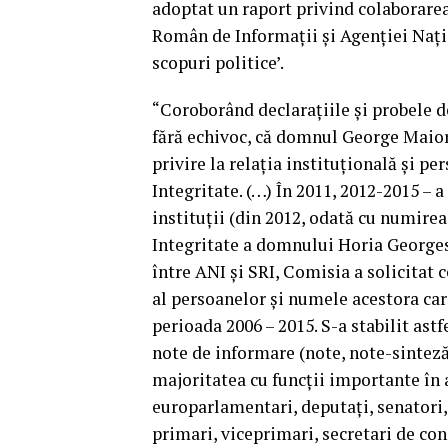
adoptat un raport privind colaborarea
Român de Informaţii şi Agenţiei Naţi
scopuri politice’.
“Coroborând declaraţiile şi probele 
fără echivoc, că domnul George Maior
privire la relaţia instituţională şi pe
Integritate. (…) În 2011, 2012-2015 – a
instituţii (din 2012, odată cu numirea
Integritate a domnului Horia Georgescu
între ANI şi SRI, Comisia a solicitat 
al persoanelor şi numele acestora car
perioada 2006 – 2015. S-a stabilit ast
note de informare (note, note-sinteză
majoritatea cu funcţii importante în a
europarlamentari, deputaţi, senatori, 
primari, viceprimari, secretari de cons