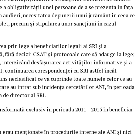
 a obligativităţii unei persoane de a se prezenta în faţa
la audieri, necesitatea depunerii unui jurământ în ceea ce
et, precum şi stipularea unor sancţiuni în cazul
 prin lege a beneficiarilor legali ai SRI şi a
, fără decizii CSAT şi protocoale care să adauge la lege;
e, interzicând desfăşurarea activităţilor informative şi a
I; continuarea corespondenţei cu SRI astfel încât
uns neclasificat ce va cuprinde toate numele celor ce au
care au intrat sub incidenţa cercetărilor ANI, în perioada
 de director al SRI.
nsformată exclusiv în perioada 2011 – 2015 în beneficiar
erau menţionate în procedurile interne ale ANI şi nici