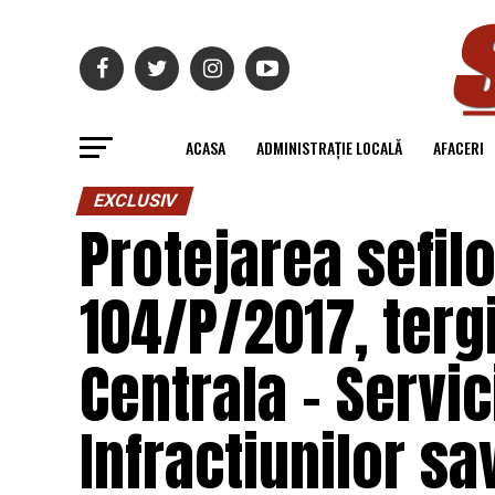
ACASA
ADMINISTRAȚIE LOCALĂ
AFACERI
EXCLUSIV
Protejarea sefil
104/P/2017, terg
Centrala – Servi
Infractiunilor sa