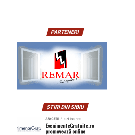
PARTENERI
ȘTIRI DIN SIBIU
AFACERI
o zi inainte
EvenimenteGratuite.ro
promovează online