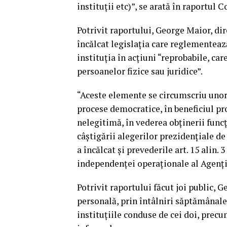
instituţii etc)”, se arată în raportul 
Potrivit raportului, George Maior, di
încălcat legislaţia care reglementează
instituţia în acţiuni “reprobabile, car
persoanelor fizice sau juridice”.
“Aceste elemente se circumscriu unor 
procese democratice, în beneficiul pro
nelegitimă, în vederea obţinerii func
câştigării alegerilor prezidenţiale 
a încălcat şi prevederile art. 15 alin. 
independenţei operaţionale al Agenţie
Potrivit raportului făcut joi public, 
personală, prin întâlniri săptămânale,
instituţiile conduse de cei doi, precu