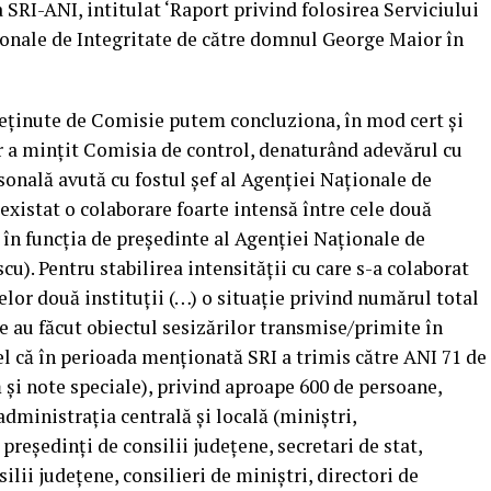
 SRI-ANI, intitulat ‘Raport privind folosirea Serviciului
onale de Integritate de către domnul George Maior în
deţinute de Comisie putem concluziona, în mod cert şi
 a minţit Comisia de control, denaturând adevărul cu
rsonală avută cu fostul şef al Agenţiei Naţionale de
 existat o colaborare foarte intensă între cele două
 în funcţia de preşedinte al Agenţiei Naţionale de
). Pentru stabilirea intensităţii cu care s-a colaborat
celor două instituţii (…) o situaţie privind numărul total
e au făcut obiectul sesizărilor transmise/primite în
fel că în perioada menţionată SRI a trimis către ANI 71 de
 şi note speciale), privind aproape 600 de persoane,
dministraţia centrală şi locală (miniştri,
preşedinţi de consilii judeţene, secretari de stat,
ilii judeţene, consilieri de miniştri, directori de