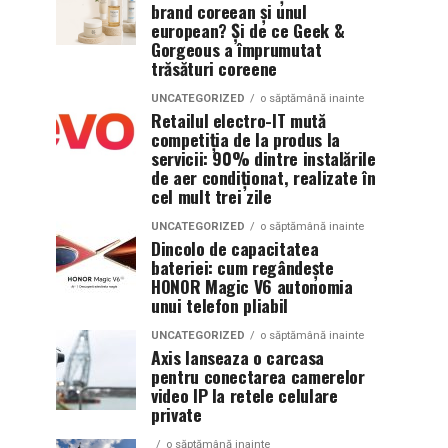
brand coreean și unul
european? Și de ce Geek &
Gorgeous a împrumutat
trăsături coreene
UNCATEGORIZED
o săptămână inainte
Retailul electro-IT mută
competiția de la produs la
servicii: 90% dintre instalările
de aer condiționat, realizate în
cel mult trei zile
UNCATEGORIZED
o săptămână inainte
Dincolo de capacitatea
bateriei: cum regândește
HONOR Magic V6 autonomia
unui telefon pliabil
UNCATEGORIZED
o săptămână inainte
Axis lanseaza o carcasa
pentru conectarea camerelor
video IP la retele celulare
private
o săptămână inainte