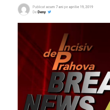
Publicat
acum 7 ani
pe
aprilie 19, 2019
De
Deny