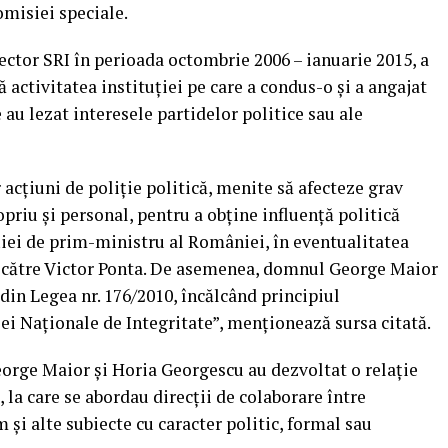
Comisiei speciale.
rector SRI în perioada octombrie 2006 – ianuarie 2015, a
 activitatea instituţiei pe care a condus-o şi a angajat
e au lezat interesele partidelor politice sau ale
acţiuni de poliţie politică, menite să afecteze grav
priu şi personal, pentru a obţine influenţă politică
ţiei de prim-ministru al României, în eventualitatea
de către Victor Ponta. De asemenea, domnul George Maior
3 din Legea nr. 176/2010, încălcând principiul
i Naţionale de Integritate”, menţionează sursa citată.
George Maior şi Horia Georgescu au dezvoltat o relaţie
 la care se abordau direcţii de colaborare între
m şi alte subiecte cu caracter politic, formal sau