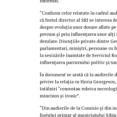
informal.
“Conform celor relatate în cadrul audi
că fostul director al SRI se interesa 
despre evoluţia unor dosare aflate pe r
precum şi prin influenţarea unor alţi f
derulare. Discuţiile private dintre G
parlamentari, miniştri, persoane cu fu
la sesizările înaintate de Serviciul R
influenţarea parcursului politic şi/sa
În document se arată că la audierile 
privire la relaţia cu Horia Georgescu, 
întâlniri “comentau rubrica necrologi
mincinos şi ironic”.
“Din audierile de la Comisie şi din in
fostului primar al municipiului Sibiu