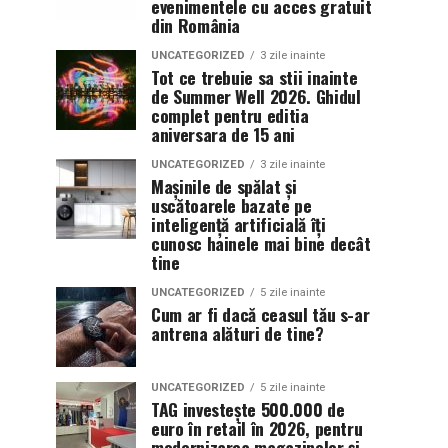
evenimentele cu acces gratuit
din România
UNCATEGORIZED
3 zile inainte
Tot ce trebuie sa stii inainte
de Summer Well 2026. Ghidul
complet pentru editia
aniversara de 15 ani
UNCATEGORIZED
3 zile inainte
Mașinile de spălat și
uscătoarele bazate pe
inteligență artificială îți
cunosc hainele mai bine decât
tine
UNCATEGORIZED
5 zile inainte
Cum ar fi dacă ceasul tău s-ar
antrena alături de tine?
UNCATEGORIZED
5 zile inainte
TAG investește 500.000 de
euro în retail în 2026, pentru
modernizarea magazinelor și