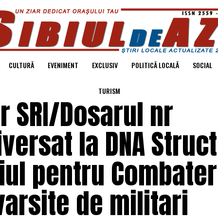
CULTURĂ
EVENIMENT
EXCLUSIV
POLITICĂ LOCALĂ
SOCIAL
TURISM
or SRI/Dosarul nr
iversat la DNA Struc
ciul pentru Combate
varsite de militari