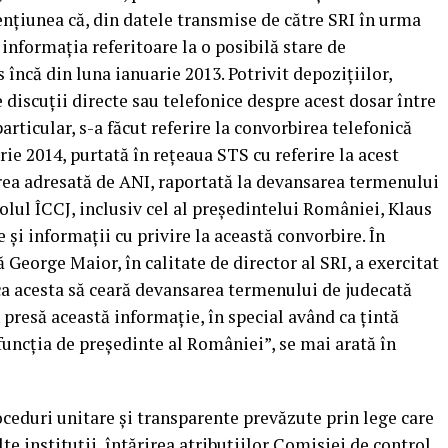
enţiunea că, din datele transmise de către SRI în urma
 informaţia referitoare la o posibilă stare de
 încă din luna ianuarie 2013. Potrivit depoziţiilor,
 discuţii directe sau telefonice despre acest dosar între
rticular, s-a făcut referire la convorbirea telefonică
rie 2014, purtată în reţeaua STS cu referire la acest
rea adresată de ANI, raportată la devansarea termenului
rolul ÎCCJ, inclusiv cel al preşedintelui României, Klaus
 şi informaţii cu privire la această convorbire. În
 George Maior, în calitate de director al SRI, a exercitat
ca acesta să ceară devansarea termenului de judecată
 presă această informaţie, în special având ca ţintă
funcţia de preşedinte al României”, se mai arată în
eduri unitare şi transparente prevăzute prin lege care
e instituţii, întărirea atribuţiilor Comisiei de control