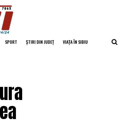
SPORT
ȘTIRI DIN JUDEȚ
VIAȚA ÎN SIBIU
tura
rea