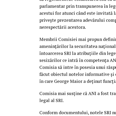
parlamentar prin transpunerea în lege
acestui for atunci când este invitată 
priveşte prezentarea adevărului compl
nerespectării acestora.
Membrii Comisiei mai propun definirea
ameninţărilor la securitatea naţională
întoarcerea SRI la atribuţiile din leg
sesizărilor ce intră în competenţa AN
Comisia să intre în posesia unui răsp
făcut obiectul notelor informative şi 
în care George Maior a deţinut funcţia
Comisia mai susţine că ANI a fost tra
legal al SRI.
Conform documentului, notele SRI nu 