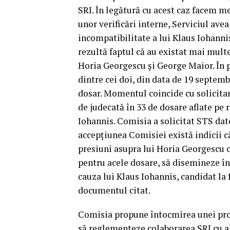
SRI. În legătură cu acest caz facem m
unor verificări interne, Serviciul avea
incompatibilitate a lui Klaus Iohannis
rezultă faptul că au existat mai multe
Horia Georgescu şi George Maior. În pa
dintre cei doi, din data de 19 septemb
dosar. Momentul coincide cu solicita
de judecată în 33 de dosare aflate pe 
Iohannis. Comisia a solicitat STS date
accepţiunea Comisiei există indicii că
presiuni asupra lui Horia Georgescu 
pentru acele dosare, să disemineze în
cauza lui Klaus Iohannis, candidat la 
documentul citat.
Comisia propune întocmirea unei proc
să reglementeze colaborarea SRI cu alt