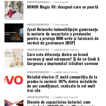
UNCATEGORIZED
7 zile inainte
este una dintre cele mai complexe decizii în medicina
HONOR Magic V6: designul care se poartă
reproductivă: la o femeie cu endometriom ovarian care
Specificații tehnice principale:
urmează FIV, operezi sau nu înainte?
Panouri fotovoltaice instalate:
24 kW
UNCATEGORIZED
7 zile inainte
Argumente pentru chistectomie preoperatorie:
Zyxel Networks îmbunătățește guvernanța
Sistem de stocare:
52 kWh baterii LiFePO4
în materie de securitate a produselor
pentru a proteja IMM-urile și furnizorii de
Acces mai bun la foliculii ovarieni la puncție
Invertor hibrid:
24 kW
servicii de gestionare (MSP)
Reducerea contaminării cu lichidul toxic din
UNCATEGORIZED
o săptămână inainte
endometriom
Dimensiune container transport:
3 × 2,5
Care este diferența dintre un brand
metri
coreean și unul european? Și de ce Geek &
Îmbunătățirea mediului folicular
Gorgeous a împrumutat trăsături coreene
Lungime panouri desfășurate:
~60 metri
Argumente împotriva chistectomiei preoperatorii:
UNCATEGORIZED
o săptămână inainte
liniari
Retailul electro-IT mută competiția de la
Chistectomia reduce rezerva ovariană — risc real,
produs la servicii: 90% dintre instalările
Conectică:
priză 220 V monofazic, priză
de aer condiționat, realizate în cel mult
mai ales pentru endometrioame bilaterale sau
trei zile
380 V trifazic, priză încărcare auto electric
recurente
UNCATEGORIZED
o săptămână inainte
Climatizare:
Beneficiul asupra ratelor de sarcină la FIV nu este
aer condiționat integrat pentru
Dincolo de capacitatea bateriei: cum
demonstrat consistent în studii
menținerea bateriilor la temperatură optimă