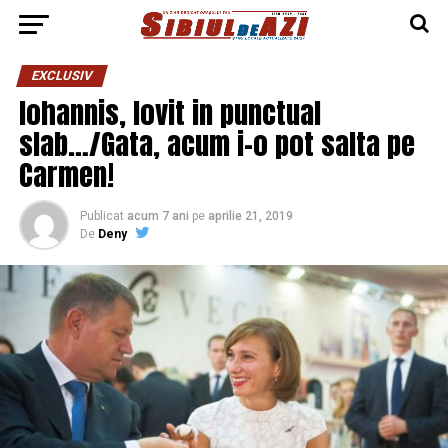
EXCLUSIV
Iohannis, lovit in punctual
slab…/Gata, acum i-o pot salta pe
Carmen!
Publicat
acum 7 ani
pe
aprilie 21, 2019
De
Deny