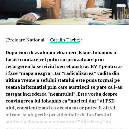
(Preluare
National
–
Catalin Tache
):
Dupa cum dezvaluiam chiar ieri, Klaus Iohannis a
facut o mutare cel putin surprinzatoare prin
recurgerea la serviciul secret austriac BVT pentru a-
i face ”mapa neagra”. Iar ”radicalizarea” vadita din
ultima vreme a sefului statului este pusa tocmai pe
seama informatiei prin care austriecii se pare ca i-au
castgat increderea ”neamtului”. Este vorba despre
convingerea lui Iohannis ca ”nucleul dur” al PSD-
ului, constientizand ca acesta nu ar putea fi altfel
infrant la alegerile prezidentiale de la sfarsitul
anului va declansa o operatiune ”blitzkrieg” de
inculpare a primei doamne! Iar precipitarea ejectarii