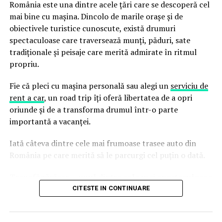
România este una dintre acele țări care se descoperă cel
stadiul in care se afla dosarul permite pe deplin trecerea
mai bine cu mașina. Dincolo de marile orașe și de
la ”next level”. Iar pentru aceasta este nevoie ”ca de aer”
obiectivele turistice cunoscute, există drumuri
de desemnarea cat mai urgent a unui nou procuror
spectaculoase care traversează munți, păduri, sate
general. Ceea ce cu Tudorel Toader era absolut
tradiționale și peisaje care merită admirate în ritmul
imposibil…
propriu.
Care ezita, Dragnea sau Iohannis?
Fie că pleci cu mașina personală sau alegi un
serviciu de
Culmea este insa ca desi asaltul impotriva sa a statului
rent a car
, un road trip îți oferă libertatea de a opri
paralel pare oricum mai agresiv decat cel al PSD-ului
oriunde și de a transforma drumul într-o parte
asupra justitiei, Liviu Dragnea a ezitat pana acum sa
importantă a vacanței.
recurga la ”solutia finala”. Cu toate ca este pe deplin
Iată câteva dintre cele mai frumoase trasee auto din
constient ca alti cinci ani petrecuti cu Iohannis
România pe care merită să le parcurgi cel puțin o dată.
suflandu-i in ceafa de la Cotroceni ii vor fi fatali. Mai ales
ca eventuala realegere a actualului presedinte va
Transfăgărășan – unul dintre cele mai spectaculoase
ingreuna substantial operatiunea si asa timida de
drumuri din Europa
CITESTE IN CONTINUARE
curatire a sistemului si justitiei deopotriva de fanaticii
adepti ai statului paralel. Astfel ca, de aceasta data, daca
Probabil cel mai cunoscut traseu auto din România,
nu va autoriza de urgenta operatunea ”Carmen”, se