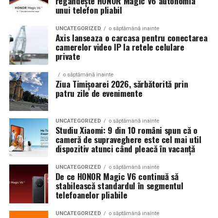
regândește HONOR Magic V6 autonomia
unui telefon pliabil
Decizia se ia individualizat
, în colaborare între
Mobilitate:
roți tip off-road pentru deplasare
ginecologul chirurg și specialistul FIV, luând în
UNCATEGORIZED
o săptămână inainte
pe teren accidentat
Axis lanseaza o carcasa pentru conectarea
considerare: dimensiunea endometriomului, rezerva
camerelor video IP la retele celulare
ovariană curentă, istoricul de operații ovariene
private
anterioare și numărul de cicluri FIV planificate.
Configurația conectică a fost dimensionată conform cerințelor
o săptămână inainte
beneficiarului. La cerere, modelul poate fi extins cu prize
Ziua Timișoarei 2026, sărbătorită prin
Când intervine chirurgia în endometrioza asociată
patru zile de evenimente
suplimentare, sisteme de iluminat exterior, monitorizare la
infertilității?
distanță și conectivitate GSM.
Indicații clare pentru chirurgie laparoscopică:
UNCATEGORIZED
o săptămână inainte
Studiu Xiaomi: 9 din 10 români spun că o
Gama completă: de la 3 metri la 12 metri
cameră de supraveghere este cel mai util
Endometrioame ovariene peste
4-5 cm
— risc de
dispozitiv atunci când pleacă în vacanță
lungime container
complicații (torsiune, ruptură), accesibilitate dificilă
la puncție, impact asupra calității ovocitelor
UNCATEGORIZED
o săptămână inainte
Modelul livrat către beneficiar reprezintă varianta de intrare a
De ce HONOR Magic V6 continuă să
centrale fotovoltaice
gamei UZINEX. Producătorul oferă
Obstrucție tubară cauzată de aderențe sau
stabilească standardul în segmentul
telefoanelor pliabile
endometrioză — chirurgia poate restabili
mobile
în configurații adaptate volumului de consum al fiecărui
permeabilitatea tubară
client, de la modelul compact până la containerul industrial 40 ft.
UNCATEGORIZED
o săptămână inainte