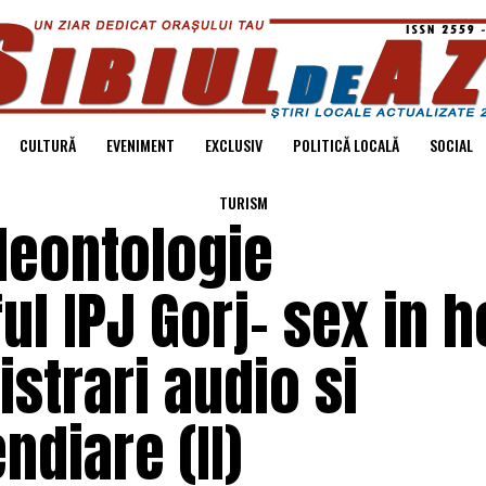
CULTURĂ
EVENIMENT
EXCLUSIV
POLITICĂ LOCALĂ
SOCIAL
TURISM
deontologie
l IPJ Gorj- sex in h
strari audio si
diare (II)