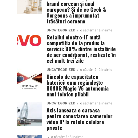
brand coreean și unul
european? Și de ce Geek &
Gorgeous a împrumutat
trăsături coreene
UNCATEGORIZED
o săptămână inainte
Retailul electro-IT mută
competiția de la produs la
servicii: 90% dintre instalările
de aer condiționat, realizate în
cel mult trei zile
UNCATEGORIZED
o săptămână inainte
Dincolo de capacitatea
bateriei: cum regândește
HONOR Magic V6 autonomia
unui telefon pliabil
UNCATEGORIZED
o săptămână inainte
Axis lanseaza o carcasa
pentru conectarea camerelor
video IP la retele celulare
private
o săptămână inainte