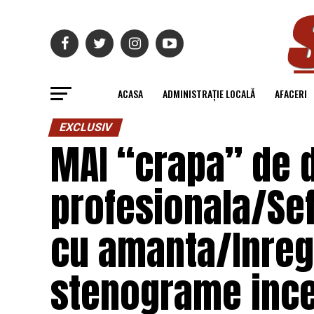
ACASA
ADMINISTRAȚIE LOCALĂ
AFACERI
EXCLUSIV
MAI “crapa” de 
profesionala/Sefu
cu amanta/Inregi
stenograme incen