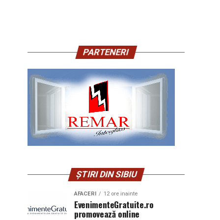
PARTENERI
ȘTIRI DIN SIBIU
AFACERI
12 ore inainte
EvenimenteGratuite.ro
promovează online