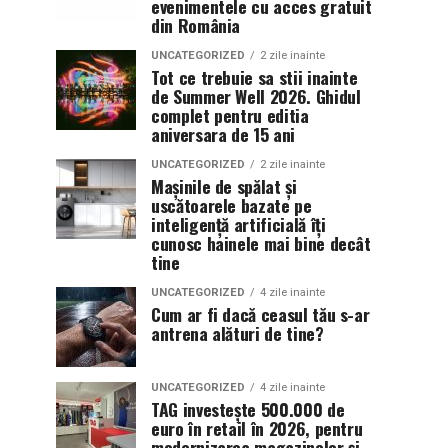
evenimentele cu acces gratuit
din România
UNCATEGORIZED
2 zile inainte
Tot ce trebuie sa stii inainte
de Summer Well 2026. Ghidul
complet pentru editia
aniversara de 15 ani
UNCATEGORIZED
2 zile inainte
Mașinile de spălat și
uscătoarele bazate pe
inteligență artificială îți
cunosc hainele mai bine decât
tine
UNCATEGORIZED
4 zile inainte
Cum ar fi dacă ceasul tău s-ar
antrena alături de tine?
UNCATEGORIZED
4 zile inainte
TAG investește 500.000 de
euro în retail în 2026, pentru
modernizarea magazinelor și