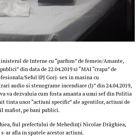
Ministerul de Interne cu “parfum” de femeie/Amante,
 publici” din data de 22.04.2019 si “MAI “crapa” de
fesionala/Seful IPJ Gorj- sex in masina cu
ari audio si stenograme incendiare (I)” din 24.04.2019,
ova va dezvaluia cum fosta amanta a unui sef din Politia
 tinta unor “actiuni specific” ale agentilor, actiuni de
il mafiot, pe bani publici.
ea, fiul prefectului de Mehedinți Nicolae Drăghiea,
-ar afla in spatele acestor actiuni.