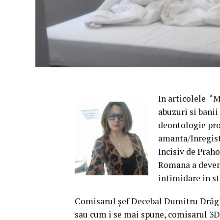
In articolele “
abuzuri si banii
deontologie pro
amanta/Inregistr
Incisiv de Prah
Romana a devenit
intimidare in st
Comisarul șef Decebal Dumitru Drăghi
sau cum i se mai spune, comisarul 3D s