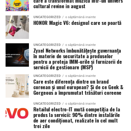
care a transformat muzica intr-un univers
Specificații tehnice principale:
cultural revine in august
urmează FIV, operezi sau nu înainte?
Panouri fotovoltaice instalate:
24 kW
UNCATEGORIZED
o săptămână inainte
Argumente pentru chistectomie preoperatorie:
HONOR Magic V6: designul care se poartă
Sistem de stocare:
52 kWh baterii LiFePO4
Acces mai bun la foliculii ovarieni la puncție
Invertor hibrid:
24 kW
Reducerea contaminării cu lichidul toxic din
UNCATEGORIZED
o săptămână inainte
Zyxel Networks îmbunătățește guvernanța
endometriom
Dimensiune container transport:
3 × 2,5
în materie de securitate a produselor
metri
Îmbunătățirea mediului folicular
pentru a proteja IMM-urile și furnizorii de
servicii de gestionare (MSP)
Lungime panouri desfășurate:
~60 metri
Argumente împotriva chistectomiei preoperatorii:
UNCATEGORIZED
o săptămână inainte
liniari
Care este diferența dintre un brand
Chistectomia reduce rezerva ovariană — risc real,
coreean și unul european? Și de ce Geek &
Conectică:
priză 220 V monofazic, priză
Gorgeous a împrumutat trăsături coreene
mai ales pentru endometrioame bilaterale sau
380 V trifazic, priză încărcare auto electric
recurente
UNCATEGORIZED
o săptămână inainte
Retailul electro-IT mută competiția de la
Climatizare:
Beneficiul asupra ratelor de sarcină la FIV nu este
aer condiționat integrat pentru
produs la servicii: 90% dintre instalările
demonstrat consistent în studii
menținerea bateriilor la temperatură optimă
de aer condiționat, realizate în cel mult
trei zile
Decizia se ia individualizat
, în colaborare între
Mobilitate:
roți tip off-road pentru deplasare