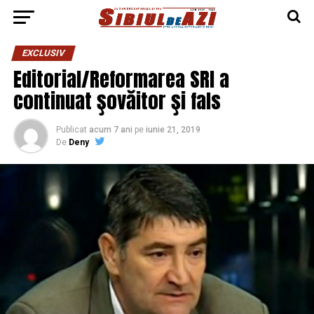
EXCLUSIV
Editorial/Reformarea SRI a
continuat şovăitor şi fals
Publicat
acum 7 ani
pe
iunie 21, 2019
De
Deny