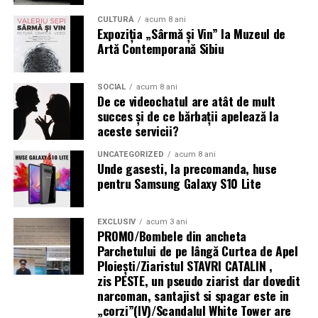
Tratamentul medicamentos — ajutor sau obstacol în
CULTURĂ
acum 8 ani
Operațiuni de ajutor umanitar în zone fără
Expoziția „Sârmă și Vin” la Muzeul de
infertilitate?
Artă Contemporană Sibiu
infrastructură energetică
Tratamentul hormonal al endometriozei
(contraceptive, progestative, analogi GnRH)
nu
SOCIAL
acum 8 ani
„Există un decalaj
De ce videochatul are atât de mult
îmbunătățește fertilitatea
și nu trebuie recomandat cu
succes și de ce bărbații apelează la
structural între
scopul de a crește șansele de sarcină. Suprimarea
aceste servicii?
hormonală oprește funcția ovariană și, implicit, orice
cerințele actuale ale
posibilitate de concepție pe durata tratamentului.
UNCATEGORIZED
acum 8 ani
fondurilor europene —
Unde gasesti, la precomanda, huse
pentru Samsung Galaxy S10 Lite
Analogii GnRH sunt folosiți uneori
preoperator
pentru
care impun
a reduce volumul și vascularizația leziunilor (facilitând
echipamente 100%
chirurgia), sau
postoperator
pentru a preveni recurența
EXCLUSIV
acum 3 ani
electrice — și
PROMO/Bombele din ancheta
— dar nu ca tratament de fertilitate în sine.
Parchetului de pe lângă Curtea de Apel
capacitatea reală a
Ploieşti/Ziaristul STAVRI CATALIN ,
Mesajul final pentru femeile cu endometrioză și
zis PESTE, un pseudo ziarist dar dovedit
infrastructurii de a livra
dorința de sarcină
narcoman, santajist si spagar este in
energie acolo unde se
„corzi”(IV)/Scandalul White Tower are
Endometrioza nu înseamnă infertilitate garantată.