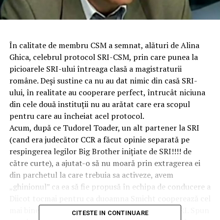
În calitate de membru CSM a semnat, alături de Alina
Ghica, celebrul protocol SRI-CSM, prin care punea la
picioarele SRI-ului întreaga clasă a magistraturii
române. Deși sustine ca nu au dat nimic din casă SRI-
ului, în realitate au cooperare perfect, întrucât niciuna
din cele două instituții nu au arătat care era scopul
pentru care au încheiat acel protocol.
Acum, după ce Tudorel Toader, un alt partener la SRI
(cand era judecător CCR a făcut opinie separată pe
respingerea legilor Big Brother inițiate de SRI!!!! de
către curte), a ajutat-o să nu moară prin extragerea ei
din parchetul la care trebuia sa activeze, avem
„ghinionul” ca ea să fie propusă în echipa de conducere a
Diicot tocmai pentru ca duoamna Smicht cooperează cel
mai bine cu sursa de informații a parchetului – SRI. Spun
CITESTE IN CONTINUARE