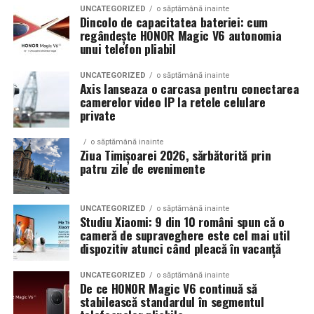
ginecologul chirurg și specialistul FIV, luând în
UNCATEGORIZED
o săptămână inainte
pe teren accidentat
Dincolo de capacitatea bateriei: cum
considerare: dimensiunea endometriomului, rezerva
regândește HONOR Magic V6 autonomia
ovariană curentă, istoricul de operații ovariene
unui telefon pliabil
anterioare și numărul de cicluri FIV planificate.
Configurația conectică a fost dimensionată conform cerințelor
UNCATEGORIZED
o săptămână inainte
beneficiarului. La cerere, modelul poate fi extins cu prize
Axis lanseaza o carcasa pentru conectarea
Când intervine chirurgia în endometrioza asociată
camerelor video IP la retele celulare
suplimentare, sisteme de iluminat exterior, monitorizare la
infertilității?
private
distanță și conectivitate GSM.
Indicații clare pentru chirurgie laparoscopică:
o săptămână inainte
Ziua Timișoarei 2026, sărbătorită prin
Gama completă: de la 3 metri la 12 metri
patru zile de evenimente
Endometrioame ovariene peste
4-5 cm
— risc de
lungime container
complicații (torsiune, ruptură), accesibilitate dificilă
la puncție, impact asupra calității ovocitelor
UNCATEGORIZED
o săptămână inainte
Modelul livrat către beneficiar reprezintă varianta de intrare a
Studiu Xiaomi: 9 din 10 români spun că o
centrale fotovoltaice
gamei UZINEX. Producătorul oferă
Obstrucție tubară cauzată de aderențe sau
cameră de supraveghere este cel mai util
dispozitiv atunci când pleacă în vacanță
endometrioză — chirurgia poate restabili
mobile
în configurații adaptate volumului de consum al fiecărui
permeabilitatea tubară
client, de la modelul compact până la containerul industrial 40 ft.
UNCATEGORIZED
o săptămână inainte
De ce HONOR Magic V6 continuă să
Anatomie pelvină sever distorsionată —
La capătul superior al gamei, containerul de 12 metri lungime
stabilească standardul în segmentul
laparoscopia restaurează condițiile pentru sarcina