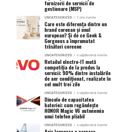
furnizorii de servicii de
gestionare (MSP)
UNCATEGORIZED
7 zile inainte
Care este diferența dintre un
brand coreean și unul
european? Și de ce Geek &
Gorgeous a împrumutat
trăsături coreene
UNCATEGORIZED
o săptămână inainte
Retailul electro-IT mută
competiția de la produs la
servicii: 90% dintre instalările
de aer condiționat, realizate în
cel mult trei zile
UNCATEGORIZED
o săptămână inainte
Dincolo de capacitatea
bateriei: cum regândește
HONOR Magic V6 autonomia
unui telefon pliabil
UNCATEGORIZED
o săptămână inainte
Axis lanseaza o carcasa