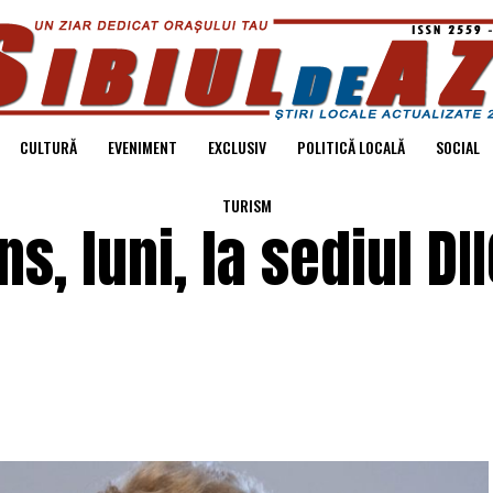
CULTURĂ
EVENIMENT
EXCLUSIV
POLITICĂ LOCALĂ
SOCIAL
TURISM
s, luni, la sediul DI