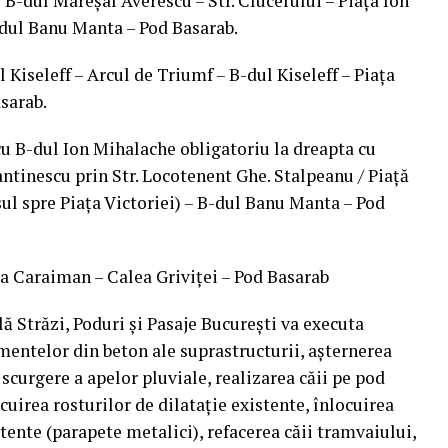
B-dul Mareşal Averescu – Str. Clucerului – Piaţa Ion
dul Banu Manta – Pod Basarab.
 Kiseleff – Arcul de Triumf – B-dul Kiseleff – Piaţa
asarab.
cu B-dul Ion Mihalache obligatoriu la dreapta cu
ntinescu prin Str. Locotenent Ghe. Stalpeanu / Piaţă
ul spre Piaţa Victoriei) – B-dul Banu Manta – Pod
rada Caraiman – Calea Griviţei – Pod Basarab
 Străzi, Poduri şi Pasaje Bucureşti va executa
ementelor din beton ale suprastructurii, aşternerea
scurgere a apelor pluviale, realizarea căii pe pod
cuirea rosturilor de dilataţie existente, înlocuirea
tente (parapete metalici), refacerea căii tramvaiului,