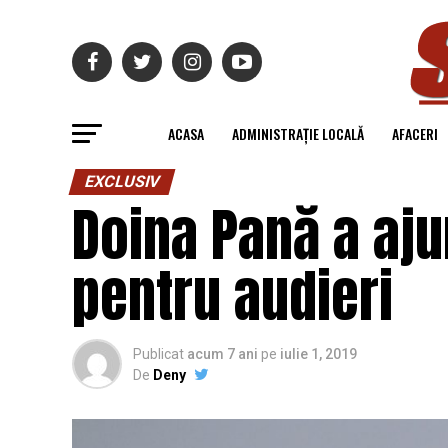
ACASA
ADMINISTRAȚIE LOCALĂ
AFACERI
EXCLUSIV
Doina Pană a ajun
pentru audieri
Publicat
acum 7 ani
pe
iulie 1, 2019
De
Deny