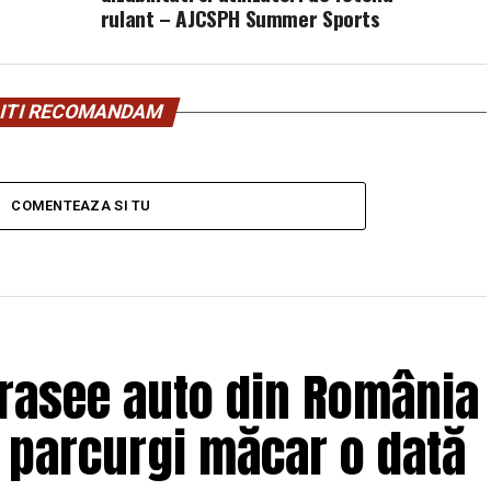
rulant – AJCSPH Summer Sports
ITI RECOMANDAM
COMENTEAZA SI TU
trasee auto din România
e parcurgi măcar o dată