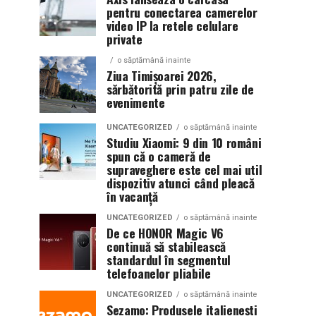
pentru conectarea camerelor
video IP la retele celulare
private
o săptămână inainte
Ziua Timișoarei 2026,
sărbătorită prin patru zile de
evenimente
UNCATEGORIZED
o săptămână inainte
Studiu Xiaomi: 9 din 10 români
spun că o cameră de
supraveghere este cel mai util
dispozitiv atunci când pleacă
în vacanță
UNCATEGORIZED
o săptămână inainte
De ce HONOR Magic V6
continuă să stabilească
standardul în segmentul
telefoanelor pliabile
UNCATEGORIZED
o săptămână inainte
Sezamo: Produsele italienești