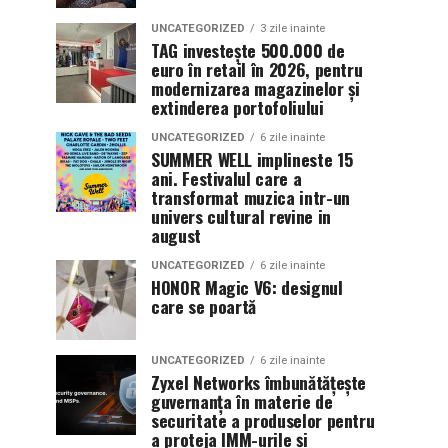
UNCATEGORIZED
3 zile inainte
TAG investește 500.000 de
euro în retail în 2026, pentru
modernizarea magazinelor și
extinderea portofoliului
UNCATEGORIZED
6 zile inainte
SUMMER WELL implineste 15
ani. Festivalul care a
transformat muzica intr-un
univers cultural revine in
august
UNCATEGORIZED
6 zile inainte
HONOR Magic V6: designul
care se poartă
UNCATEGORIZED
6 zile inainte
Zyxel Networks îmbunătățește
guvernanța în materie de
securitate a produselor pentru
a proteja IMM-urile și