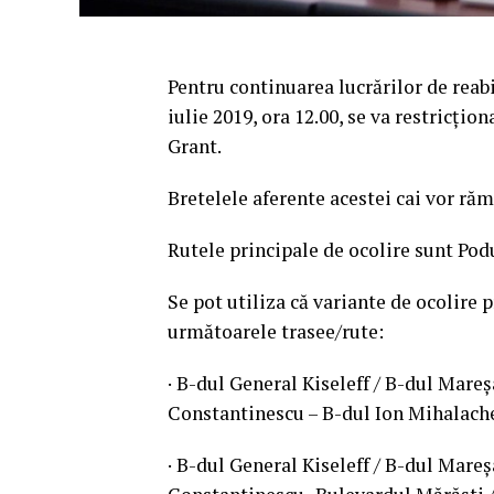
Pentru continuarea lucrărilor de reabi
iulie 2019, ora 12.00, se va restricţio
Grant.
Bretelele aferente acestei cai vor ră
Rutele principale de ocolire sunt Pod
Se pot utiliza că variante de ocolire
următoarele trasee/rute:
· B-dul General Kiseleff / B-dul Mareş
Constantinescu – B-dul Ion Mihalache 
· B-dul General Kiseleff / B-dul Mareş