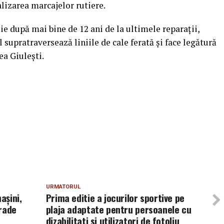
alizarea marcajelor rutiere.
ie după mai bine de 12 ani de la ultimele reparaţii,
 supratraversează liniile de cale ferată şi face legătură
ea Giuleşti.
URMATORUL
aşini,
Prima editie a jocurilor sportive pe
grade
plaja adaptate pentru persoanele cu
dizabilitati si utilizatori de fotoliu