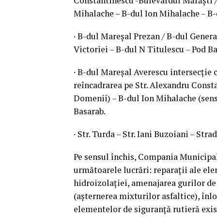
Constantinescu -Bulevardul Mărăşti / 
Mihalache – B-dul Ion Mihalache – B-
· B-dul Mareşal Prezan / B-dul General
Victoriei – B-dul N Titulescu – Pod B
· B-dul Mareşal Averescu intersecţie 
reîncadrarea pe Str. Alexandru Consta
Domenii) – B-dul Ion Mihalache (sens
Basarab.
· Str. Turda – Str. Iani Buzoiani – St
Pe sensul închis, Compania Municipală
următoarele lucrări: reparaţii ale el
hidroizolaţiei, amenajarea gurilor de 
(aşternerea mixturilor asfaltice), înlo
elementelor de siguranţă rutieră exis