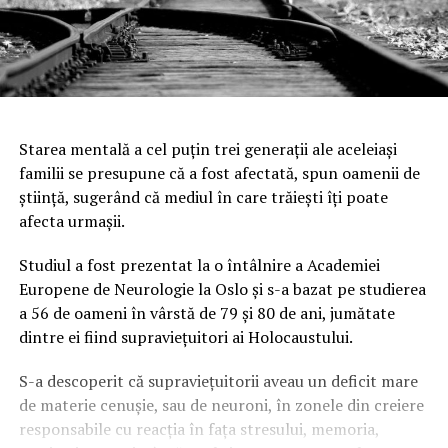
Starea mentală a cel puţin trei generaţii ale aceleiaşi
familii se presupune că a fost afectată, spun oamenii de
ştiinţă, sugerând că mediul în care trăieşti îţi poate
afecta urmaşii.
Studiul a fost prezentat la o întâlnire a Academiei
Europene de Neurologie la Oslo şi s-a bazat pe studierea
a 56 de oameni în vârstă de 79 şi 80 de ani, jumătate
dintre ei fiind supravieţuitori ai Holocaustului.
S-a descoperit că supravieţuitorii aveau un deficit mare
de materie cenuşie, sau de neuroni, în zonele din creiere
responsabile cu reacţia în faţa stresului, memoria,