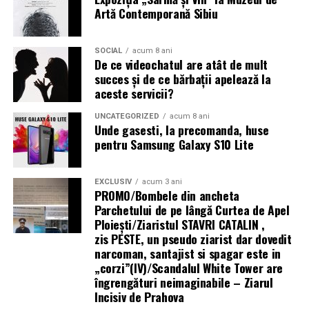
infertilitate?
Artă Contemporană Sibiu
infrastructură energetică
Tratamentul hormonal al endometriozei
(contraceptive, progestative, analogi GnRH)
nu
SOCIAL
acum 8 ani
„Există un decalaj
De ce videochatul are atât de mult
îmbunătățește fertilitatea
și nu trebuie recomandat cu
succes și de ce bărbații apelează la
structural între
scopul de a crește șansele de sarcină. Suprimarea
aceste servicii?
hormonală oprește funcția ovariană și, implicit, orice
cerințele actuale ale
posibilitate de concepție pe durata tratamentului.
UNCATEGORIZED
acum 8 ani
fondurilor europene —
Unde gasesti, la precomanda, huse
pentru Samsung Galaxy S10 Lite
Analogii GnRH sunt folosiți uneori
preoperator
pentru
care impun
a reduce volumul și vascularizația leziunilor (facilitând
echipamente 100%
chirurgia), sau
postoperator
pentru a preveni recurența
EXCLUSIV
acum 3 ani
electrice — și
PROMO/Bombele din ancheta
— dar nu ca tratament de fertilitate în sine.
Parchetului de pe lângă Curtea de Apel
capacitatea reală a
Ploieşti/Ziaristul STAVRI CATALIN ,
Mesajul final pentru femeile cu endometrioză și
zis PESTE, un pseudo ziarist dar dovedit
infrastructurii de a livra
dorința de sarcină
narcoman, santajist si spagar este in
energie acolo unde se
„corzi”(IV)/Scandalul White Tower are
Endometrioza nu înseamnă infertilitate garantată.
îngrengături neimaginabile – Ziarul
desfășoară lucrările.
Multe femei cu endometrioză, inclusiv stadii avansate,
Incisiv de Prahova
rămân gravide — spontan sau cu ajutorul tratamentelor