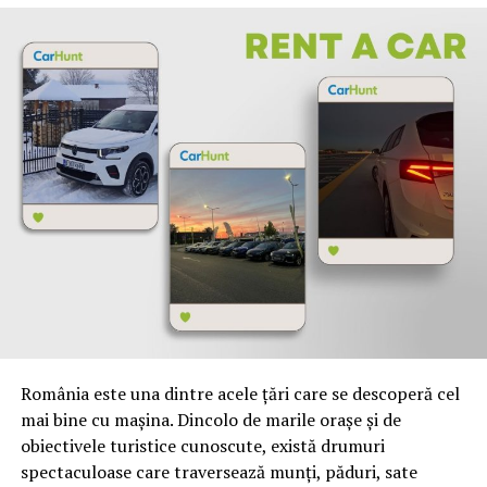
Articolul
Trei generaţii ar putea fi afectate de efectele
îngrozitoare ale Holocaustului
apare prima dată în
Ziarul Nationalul
.
ARTICOLE PE ACEIASI TEMA:
URMATORUL
Telekom incalca legea in mod repetat
NU RATATI
Prima editie a jocurilor sportive pe plaja adaptate
pentru persoanele cu dizabilitati si utilizatori de fotoliu
rulant – AJCSPH Summer Sports
România este una dintre acele țări care se descoperă cel
mai bine cu mașina. Dincolo de marile orașe și de
obiectivele turistice cunoscute, există drumuri
spectaculoase care traversează munți, păduri, sate