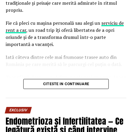
tradiționale și peisaje care merită admirate în ritmul
propriu.
Fie că pleci cu mașina personală sau alegi un
serviciu de
rent a car
, un road trip îți oferă libertatea de a opri
oriunde și de a transforma drumul într-o parte
importantă a vacanței.
Iată câteva dintre cele mai frumoase trasee auto din
România pe care merită să le parcurgi cel puțin o dată.
Transfăgărășan – unul dintre cele mai spectaculoase
drumuri din Europa
CITESTE IN CONTINUARE
Probabil cel mai cunoscut traseu auto din România,
Transfăgărășan atrage anual turiști din întreaga lume.
EXCLUSIV
Drumul traversează Munții Făgăraș și oferă priveliști
Endometrioza și Infertilitatea — Ce
impresionante, serpentine spectaculoase și numeroase
locuri unde merită să faci o oprire.
legătură există și când intervine