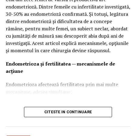
endometrioză. Dintre femeile cu infertilitate investigată,
Drumul dintre București și Brașov este unul dintre cele
30-50% au endometrioză confirmată. Și totuși, legătura
mai circulate din țară, dar și unul dintre cele mai
dintre endometrioză și dificultatea de a concepe
frumoase.
rămâne, pentru multe femei, un subiect neclar, abordat
cu jumătăți de măsură sau descoperit abia după ani de
Pe traseu poți opri în Sinaia pentru a vizita Castelul
investigații. Acest articol explică mecanismele, opțiunile
Peleș sau în Bușteni pentru o plimbare la poalele
și momentul în care chirurgia devine răspunsul.
munților. Chiar dacă în sezonul de vacanță poate fi
aglomerat, traseul rămâne o alegere excelentă pentru
Endometrioza și fertilitatea — mecanismele de
un weekend.
acțiune
Cheile Bicazului – unul dintre cele mai
Endometrioza afectează fertilitatea prin mai multe
impresionante drumuri montane
mecanisme, adesea simultane:
Traseul prin Cheile Bicazului oferă pereți stâncoși
Distorsionarea anatomiei pelvine
Aderențele formate
spectaculoși și curbe care transformă fiecare kilometru
de leziunile de endometrioză pot lipi ovarele de uter sau
CITESTE IN CONTINUARE
într-o experiență aparte.
de peretele pelvin, pot deforma sau obstrucționa
trompele uterine, pot fixa uterul în retroversie.
În apropiere se află și Lacul Roșu, o destinație perfectă
Rezultatul: ovulul nu mai poate fi captat normal de