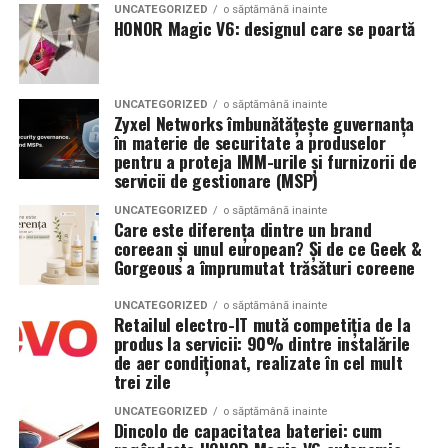
UNCATEGORIZED
o săptămână inainte
Argumente pentru chistectomie preoperatorie:
HONOR Magic V6: designul care se poartă
Sistem de stocare:
52 kWh baterii LiFePO4
Acces mai bun la foliculii ovarieni la puncție
Invertor hibrid:
24 kW
Reducerea contaminării cu lichidul toxic din
UNCATEGORIZED
o săptămână inainte
Zyxel Networks îmbunătățește guvernanța
endometriom
Dimensiune container transport:
3 × 2,5
în materie de securitate a produselor
metri
Îmbunătățirea mediului folicular
pentru a proteja IMM-urile și furnizorii de
servicii de gestionare (MSP)
Lungime panouri desfășurate:
~60 metri
Argumente împotriva chistectomiei preoperatorii:
UNCATEGORIZED
o săptămână inainte
liniari
Care este diferența dintre un brand
Chistectomia reduce rezerva ovariană — risc real,
coreean și unul european? Și de ce Geek &
Conectică:
priză 220 V monofazic, priză
Gorgeous a împrumutat trăsături coreene
mai ales pentru endometrioame bilaterale sau
380 V trifazic, priză încărcare auto electric
recurente
UNCATEGORIZED
o săptămână inainte
Retailul electro-IT mută competiția de la
Climatizare:
Beneficiul asupra ratelor de sarcină la FIV nu este
aer condiționat integrat pentru
produs la servicii: 90% dintre instalările
demonstrat consistent în studii
menținerea bateriilor la temperatură optimă
de aer condiționat, realizate în cel mult
trei zile
Decizia se ia individualizat
, în colaborare între
Mobilitate:
roți tip off-road pentru deplasare
ginecologul chirurg și specialistul FIV, luând în
UNCATEGORIZED
o săptămână inainte
pe teren accidentat
Dincolo de capacitatea bateriei: cum
considerare: dimensiunea endometriomului, rezerva